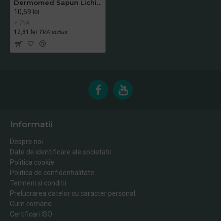
Dermomed Sapun Lichid Crema Aloe e Melograno cu Pompita 1000 ml
10,59 lei
+ TVA
12,81 lei
TVA inclus
Informatii
Despre noi
Date de identificare ale societatii
Politica cookie
Politica de confidentialitate
Termeni si conditii
Prelucrarea datelor cu caracter personal
Cum comand
Certificari ISO