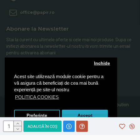
office@papir.ro
Abonare la Newsletter
Stai la curent cu ultimele oferte si cele mai noi produse. Dupa ce
initiezi abonarea la newsletter-ul nostru iti vom trimite un email
pentru activarea abonarii.
Inchide
Abonare
Acest site utilizează module cookie pentru a
Am citit şi sunt de acord cu
Politica de Confidentialitate
vă asigura că beneficiați de cea mai bună
experiență pe site-ul nostru
POLITICA COOKIES
© 2019, Papir.ro, Toate drepturile rezervate Sanito Distribution
SRL
Preferinte
Accept
ADAUGĂ ÎN COŞ