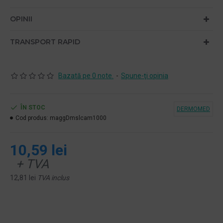
OPINII
TRANSPORT RAPID
Bazată pe 0 note.
-
Spune-ţi opinia
ÎN STOC
DERMOMED
Cod produs:
maggDmslcam1000
10,59 lei
+ TVA
12,81 lei
TVA inclus