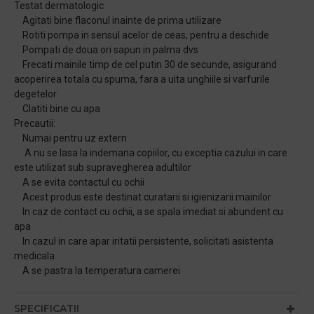
Testat dermatologic
Agitati bine flaconul inainte de prima utilizare
Rotiti pompa in sensul acelor de ceas, pentru a deschide
Pompati de doua ori sapun in palma dvs
Frecati mainile timp de cel putin 30 de secunde, asigurand
acoperirea totala cu spuma, fara a uita unghiile si varfurile
degetelor
Clatiti bine cu apa
Precautii:
Numai pentru uz extern
A nu se lasa la indemana copiilor, cu exceptia cazului in care
este utilizat sub supravegherea adultilor
A se evita contactul cu ochii
Acest produs este destinat curatarii si igienizarii mainilor
In caz de contact cu ochii, a se spala imediat si abundent cu
apa
In cazul in care apar iritatii persistente, solicitati asistenta
medicala
A se pastra la temperatura camerei
SPECIFICATII