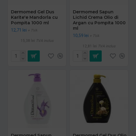
Dermomed Gel Dus
Dermomed Sapun
Karite'e Mandorla cu
Lichid Crema Olio di
Pompita 1000 ml
Argan cu Pompita 1000
ml
12,71 lei
+ TVA
10,59 lei
+ TVA
15,38 lei
TVA inclus
12,81 lei
TVA inclus
Dermomed Sapun
Dermomed Gel Dus Olio