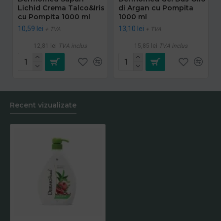
Lichid Crema Talco&Iris
di Argan cu Pompita
cu Pompita 1000 ml
1000 ml
10,59 lei
13,10 lei
+ TVA
+ TVA
12,81 lei
TVA inclus
15,85 lei
TVA inclus
Recent vizualizate