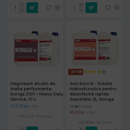
-20 %
Degresant alcalin de
Aviz biocid - Solutie
inalta performanta,
hidroalcoolica pentru
Konga 2101 – Heavy Duty
dezinfectie rapida
Service, 10 L
Suprafete, 5L, Konga
107,70 lei
+ TVA
PRP
111,30 lei
89,04 lei
+ TVA
130,32 lei
TVA inclus
107,74 lei
TVA inclus