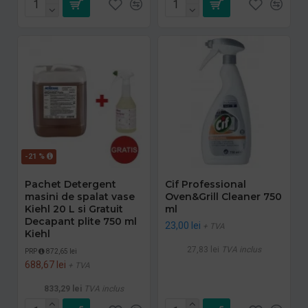
-21 %
Pachet Detergent
Cif Professional
masini de spalat vase
Oven&Grill Cleaner 750
Kiehl 20 L si Gratuit
ml
Decapant plite 750 ml
23,00 lei
+ TVA
Kiehl
27,83 lei
TVA inclus
PRP
872,65 lei
688,67 lei
+ TVA
833,29 lei
TVA inclus