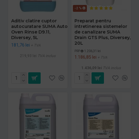
-2 %
Aditiv clatire cuptor
Preparat pentru
autocuratare SUMA Auto
intretinerea sistemelor
Oven Rinse D9.11,
de canalizare SUMA
Diversey, 5L
Drain GTS Plus, Diversey,
20L
181,76 lei
+ TVA
PRP
1.206,31 lei
219,93 lei
TVA inclus
1.186,85 lei
+ TVA
1.436,09 lei
TVA inclus