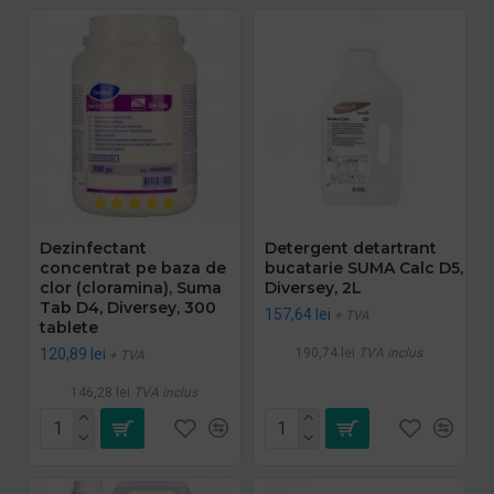
Dezinfectant
Detergent detartrant
concentrat pe baza de
bucatarie SUMA Calc D5,
clor (cloramina), Suma
Diversey, 2L
Tab D4, Diversey, 300
157,64 lei
+ TVA
tablete
120,89 lei
190,74 lei
TVA inclus
+ TVA
146,28 lei
TVA inclus