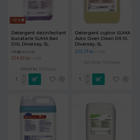
-12 %
Detergent dezinfectant
Detergent cuptor SUMA
bucatarie SUMA Bac
Auto Oven Clean D9.10,
D10, Diversey, 5L
Diversey, 5L
253,79 lei
+ TVA
PRP
244,76 lei
214,43 lei
+ TVA
307,09 lei
TVA inclus
259,46 lei
TVA inclus