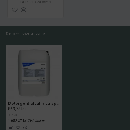
14,18 lei
TVA inclus
Recent vizualizate
Detergent alcalin cu spumare redusa Cipsafe, Diversey, 25.2 kg
869,73 lei
+ TVA
1.052,37 lei
TVA inclus