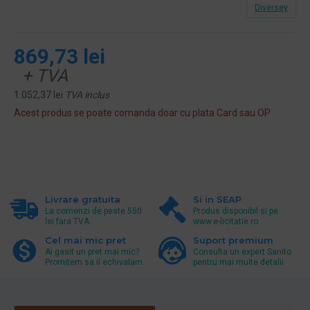
Diversey
869,73 lei
+ TVA
1.052,37 lei
TVA inclus
Acest produs se poate comanda doar cu plata Card sau OP
Livrare gratuita
Si in SEAP
La comenzi de peste 550
Produs disponibil si pe
lei fara TVA.
www.e-licitatie.ro
Cel mai mic pret
Suport premium
Ai gasit un pret mai mic?
Consulta un expert Sanito
Promitem sa il echivalam.
pentru mai multe detalii