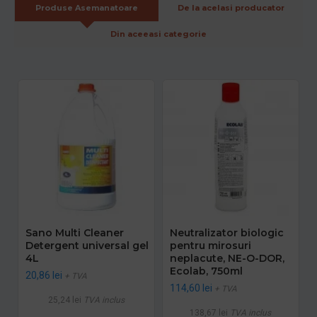
Produse Asemanatoare
De la acelasi producator
Din aceeasi categorie
Sano Multi Cleaner
Neutralizator biologic
Detergent universal gel
pentru mirosuri
4L
neplacute, NE-O-DOR,
Ecolab, 750ml
20,86 lei
+ TVA
114,60 lei
+ TVA
25,24 lei
TVA inclus
138,67 lei
TVA inclus