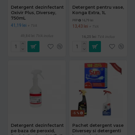
Detergent dezinfectant
Detergent pentru vase,
Oxivir Plus, Diversey,
Konga Extra, 1L
750mL
PRP
16,79 lei
41,19 lei
+ TVA
13,43 lei
+ TVA
49,84 lei
TVA inclus
16,25 lei
TVA inclus
-5 %
Detergent dezinfectant
Pachet detergent vase
pe baza de peroxid,
Diversey si detergenti