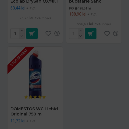
Ecolab DrySan OXY®, 1l
bucatarie Sano
63,44 lei
+ TVA
PRP
198,84 lei
188,90 lei
+ TVA
76,76 lei
TVA inclus
228,57 lei
TVA inclus
STOC EPUIZAT
DOMESTOS WC Lichid
Original 750 ml
11,72 lei
+ TVA