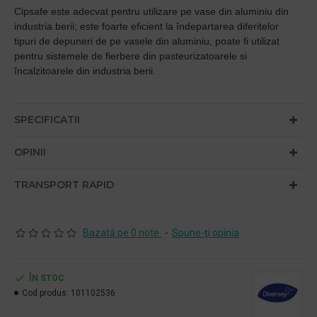
Cipsafe este adecvat pentru utilizare pe vase din aluminiu din
industria berii; este foarte eficient la îndepartarea diferitelor
tipuri de depuneri de pe vasele din aluminiu, poate fi utilizat
pentru sistemele de fierbere din pasteurizatoarele si
încalzitoarele din industria berii.
SPECIFICATII
OPINII
TRANSPORT RAPID
Bazată pe 0 note.
-
Spune-ţi opinia
ÎN STOC
Cod produs:
101102536