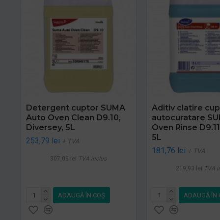
Detergent cuptor SUMA
Aditiv clatire cu
Auto Oven Clean D9.10,
autocuratare S
Diversey, 5L
Oven Rinse D9.11
5L
253,79 lei
+ TVA
181,76 lei
+ TVA
307,09 lei
TVA inclus
219,93 lei
TVA i
ADAUGĂ ÎN COŞ
ADAUGĂ ÎN 