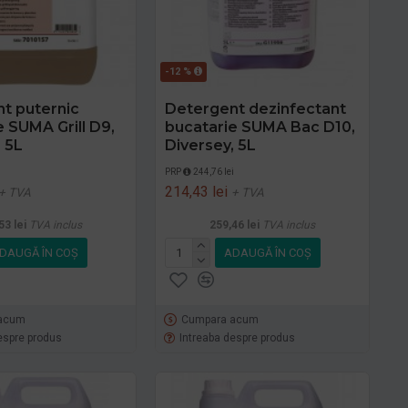
-12 %
t puternic
Detergent dezinfectant
e SUMA Grill D9,
bucatarie SUMA Bac D10,
 5L
Diversey, 5L
i
PRP
244,76 lei
214,43 lei
+ TVA
+ TVA
53 lei
TVA inclus
259,46 lei
TVA inclus
DAUGĂ ÎN COŞ
ADAUGĂ ÎN COŞ
acum
Cumpara acum
espre produs
Intreaba despre produs