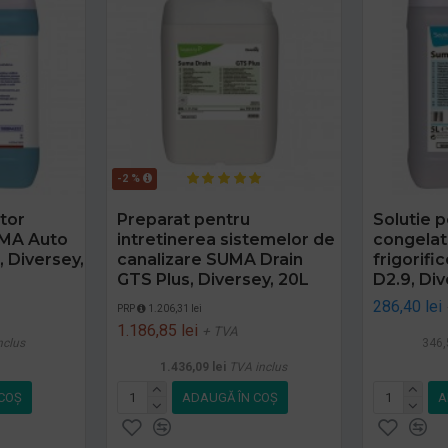
-2 %
ptor
Preparat pentru
Solutie 
UMA Auto
intretinerea sistemelor de
congelat
, Diversey,
canalizare SUMA Drain
frigorif
GTS Plus, Diversey, 20L
D2.9, Div
286,40 lei
PRP
1.206,31 lei
1.186,85 lei
+ TVA
nclus
346,
1.436,09 lei
TVA inclus
COŞ
ADAUGĂ ÎN COŞ
A