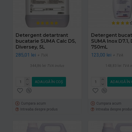
Detergent detartrant
Detergent bucat
bucatarie SUMA Calc D5,
SUMA Inox D7.1, 
Diversey, 5L
750mL
285,01 lei
123,00 lei
+ TVA
+ TVA
344,86 lei
TVA inclus
148,83 lei
TVA i
ADAUGĂ ÎN COŞ
ADAUGĂ ÎN 
Cumpara acum
Cumpara acum
Intreaba despre produs
Intreaba despre produ