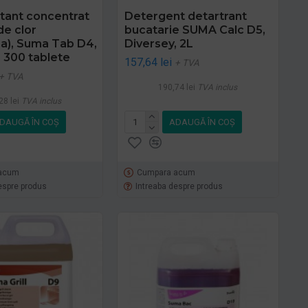
tant concentrat
Detergent detartrant
de clor
bucatarie SUMA Calc D5,
na), Suma Tab D4,
Diversey, 2L
, 300 tablete
157,64 lei
+ TVA
+ TVA
190,74 lei
TVA inclus
28 lei
TVA inclus
DAUGĂ ÎN COŞ
ADAUGĂ ÎN COŞ
acum
Cumpara acum
espre produs
Intreaba despre produs