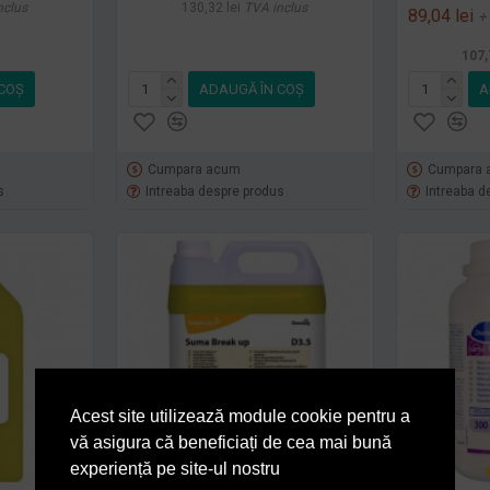
nclus
130,32 lei
TVA inclus
89,04 lei
+
107,
COŞ
ADAUGĂ ÎN COŞ
A
Cumpara acum
Cumpara 
s
Intreaba despre produs
Intreaba d
Acest site utilizează module cookie pentru a
vă asigura că beneficiați de cea mai bună
experiență pe site-ul nostru