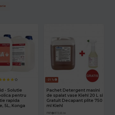
orie
-21 %
id - Solutie
Pachet Detergent masini
oolica pentru
de spalat vase Kiehl 20 L si
tie rapida
Gratuit Decapant plite 750
e, 5L, Konga
ml Kiehl
i
PRP
872,65 lei