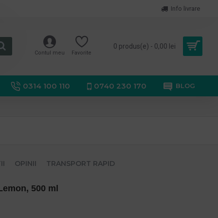
Info livrare
0 produs(e) - 0,00 lei
Contul meu
Favorite
0314 100 110
0740 230 170
BLOG
II
OPINII
TRANSPORT RAPID
emon, 500 ml