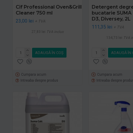
Cif Professional Oven&Grill
Detergent degr
Cleaner 750 ml
bucatarie SUMA
D3, Diversey, 2L
23,00 lei
+ TVA
111,35 lei
+ TVA
27,83 lei
TVA inclus
134,73 lei
TVA i
ADAUGĂ ÎN COŞ
ADAUGĂ ÎN 
Cumpara acum
Cumpara acum
Intreaba despre produs
Intreaba despre produ