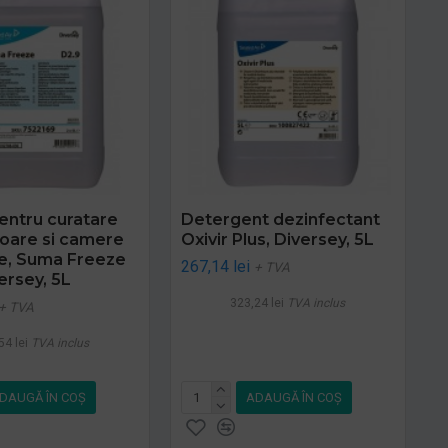
pentru curatare
Detergent dezinfectant
oare si camere
Oxivir Plus, Diversey, 5L
ice, Suma Freeze
267,14 lei
+ TVA
ersey, 5L
323,24 lei
TVA inclus
+ TVA
54 lei
TVA inclus
DAUGĂ ÎN COŞ
ADAUGĂ ÎN COŞ