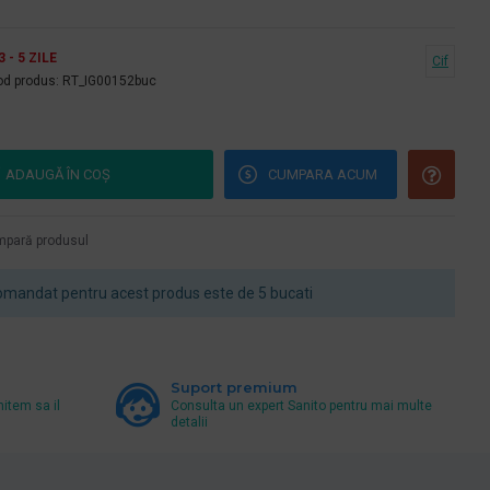
3 - 5 ZILE
Cif
d produs:
RT_IG00152buc
ADAUGĂ ÎN COŞ
CUMPARA ACUM
pară produsul
mandat pentru acest produs este de 5 bucati
Suport premium
mitem sa il
Consulta un expert Sanito pentru mai multe
detalii