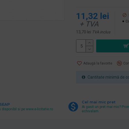
11,32 lei
Co
+ TVA
13,70 lei
TVA inclus
Adaugă la favorite
Com
Cantitate minimă de co
Cel mai mic pret
 SEAP
Ai gasit un pret mai mic? Pro
 disponibil si pe www.e-licitatie.ro
echivalam.