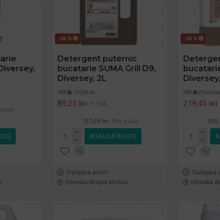
-26 %
-26 %
arie
Detergent puternic
Detergen
Diversey,
bucatarie SUMA Grill D9,
bucatari
Diversey, 2L
Diversey,
PRP
120,49 lei
PRP
296,26 le
89,25 lei
219,45 lei
+ TVA
nclus
107,99 lei
TVA inclus
265,
COŞ
ADAUGĂ ÎN COŞ
A
Cumpara acum
Cumpara 
s
Intreaba despre produs
Intreaba d