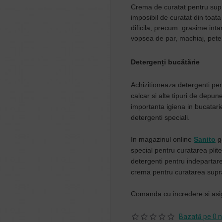
Crema de curatat pentru supr
imposibil de curatat din toa
dificila, precum: grasime inta
vopsea de par, machiaj, pete
Detergenți bucătărie
Achizitioneaza detergenti pen
calcar si alte tipuri de depune
importanta igiena in bucatari
detergenti speciali.
In magazinul online
Sanito
ga
special pentru curatarea plitel
detergenti pentru indepartarea 
crema pentru curatarea supra
Comanda cu incredere si asig
Bazată pe 0 n