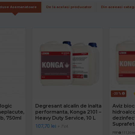
duse Asemanatoare
De la acelasi producator
Din aceeasi categ
-20 %
logic
Degresant alcalin de inalta
Aviz bioc
neplacute,
performanta, Konga 2101 –
hidroalc
b, 750ml
Heavy Duty Service, 10 L
dezinfec
Suprafet
107,70 lei
+ TVA
PRP
111,30 le