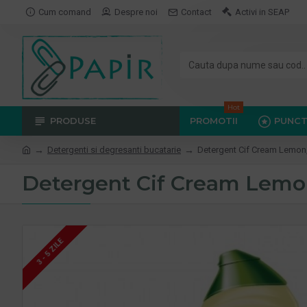
Cum comand
Despre noi
Contact
Activi in SEAP
Hot
PRODUSE
PROMOTII
PUNCT
Detergenti si degresanti bucatarie
Detergent Cif Cream Lemon,
Detergent Cif Cream Lemo
3 - 5 ZILE