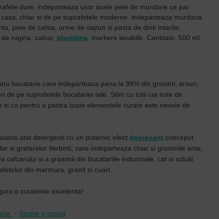
afete dure. indeparteaza usor acele pete de murdarie ce par
ta casa, chiar si de pe suprafetele moderne. indeparteaza murdaria
rita, pete de cafea, urme de sapun si pasta de dinti intarite,
 de rugina, calcar,
plastilina
, markere lavabile. Cantitate: 500 ml.
tru bucatarie care indeparteaza pana la 99% din grasimi, arsuri,
ri de pe suprafetele bucatariei tale. Stim cu totii cat este de
e si ca pentru a pastra toate elementele curate este nevoie de
sesti atat detergenti cu un puternic efect
degresant
conceput
or si gratarelor fierbinti, care indeparteaza chiar si grasimile arse,
calcarului si a grasimii din bucatariile industriale, cat si solutii
fetelor din marmura, granit si cuart.
ura o curatenie excelenta!
ote.
-
Spune-ţi opinia