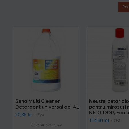
Pro
Sano Multi Cleaner
Neutralizator bio
Detergent universal gel 4L
pentru mirosuri 
NE-O-DOR, Ecola
20,86 lei
+ TVA
114,60 lei
+ TVA
25,24 lei
TVA inclus