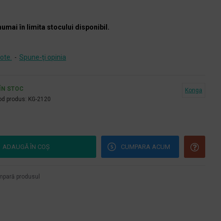
numai în limita stocului disponibil.
ote.
-
Spune-ţi opinia
ÎN STOC
Konga
d produs:
KG-2120
ADAUGĂ ÎN COŞ
CUMPARA ACUM
pară produsul