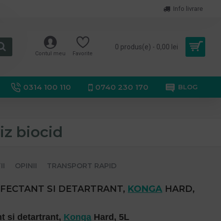
Info livrare
0 produs(e) - 0,00 lei
Contul meu
Favorite
0314 100 110
0740 230 170
BLOG
iz biocid
II
OPINII
TRANSPORT RAPID
FECTANT SI DETARTRANT,
KONGA
HARD,
t si detartrant,
Konga
Hard, 5L