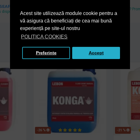
Cel mai mic pret
 SEAP
Ai gasit un pret mai mic? Pro
 disponibil si pe www.e-licitatie.ro
Acest site utilizează module cookie pentru a
echivalam.
vă asigura că beneficiați de cea mai bună
experiență pe site-ul nostru
POLITICA COOKIES
De la acelasi producator
Preferinte
Accept
-26 %
-21 %