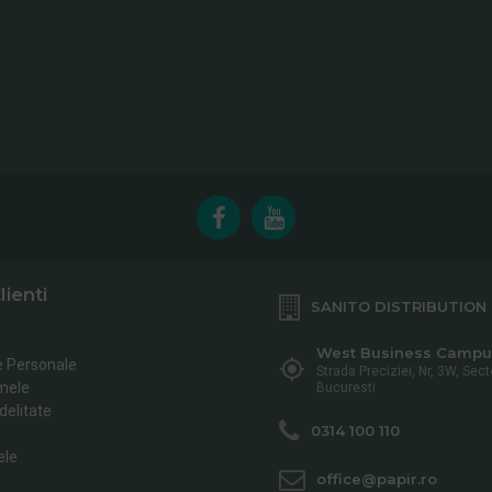
lienti
SANITO DISTRIBUTION
West Business Campu
e Personale
Strada Preciziei, Nr, 3W, Sect
mele
Bucuresti
delitate
0314 100 110
ele
office@papir.ro