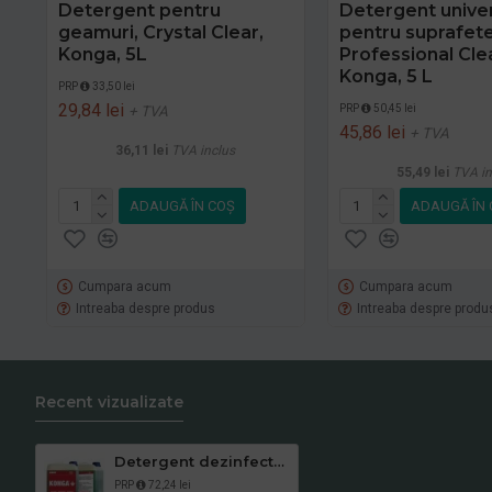
Detergent pentru
Detergent unive
geamuri, Crystal Clear,
pentru suprafete
Konga, 5L
Professional Cle
Konga, 5 L
PRP
33,50 lei
29,84 lei
PRP
50,45 lei
+ TVA
45,86 lei
+ TVA
36,11 lei
TVA inclus
55,49 lei
TVA in
ADAUGĂ ÎN COŞ
ADAUGĂ ÎN 
Cumpara acum
Cumpara acum
Intreaba despre produs
Intreaba despre produ
Recent vizualizate
Detergent dezinfectant si detartrant, Konga Hard, 5L -Aviz biocid
PRP
72,24 lei