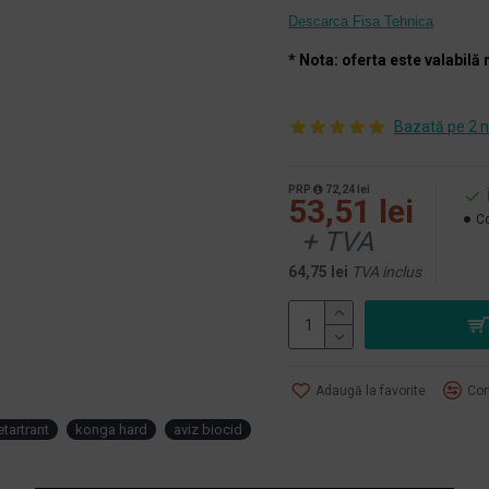
Descarca Fisa Tehnica
* Nota: oferta este valabilă 
Bazată pe 2 n
PRP
72,24 lei
53,51 lei
Co
+ TVA
64,75 lei
TVA inclus
Adaugă la favorite
Com
etartrant
konga hard
aviz biocid