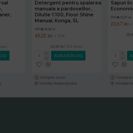
rsal
Detergent pentru spalarea
Sapun li
,
manuala a pardoselilor,
Economic
aner,
Dilutie 1:100, Floor Shine
PRP
30,07 lei
Manual, Konga, 5L
23,67 lei
+
PRP
58,08 lei
28,6
43,02 lei
+ TVA
clus
52,05 lei
TVA inclus
COŞ
ADAUGĂ ÎN COŞ
A
Cumpara acum
Cumpara 
s
Intreaba despre produs
Intreaba d