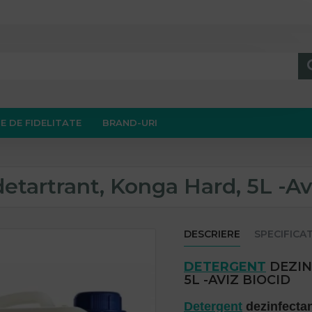
E DE FIDELITATE
BRAND-URI
etartrant, Konga Hard, 5L -Av
DESCRIERE
SPECIFICAT
DETERGENT
DEZIN
5L -AVIZ BIOCID
Detergent
dezinfectan