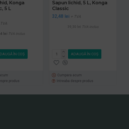
chid, Konga
Sapun lichid, 5 L, Konga
, 5 L
Classic
32,48 lei
+ TVA
 TVA
39,30 lei
TVA inclus
4 lei
TVA inclus
DAUGĂ ÎN COŞ
ADAUGĂ ÎN COŞ
acum
Cumpara acum
espre produs
Intreaba despre produs