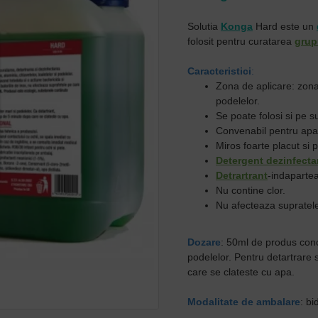
Solutia
Konga
Hard este un
folosit pentru curatarea
grup
Caracteristici
:
Zona de aplicare: zona t
podelelor.
Se poate folosi si pe s
Convenabil pentru apa
Miros foarte placut si p
Detergent dezinfecta
Detrartrant
-indapartea
Nu contine clor.
Nu afecteaza supratele
Dozare
: 50ml de produs conce
podelelor. Pentru detartrare 
care se clateste cu apa.
Modalitate de ambalare
: bi