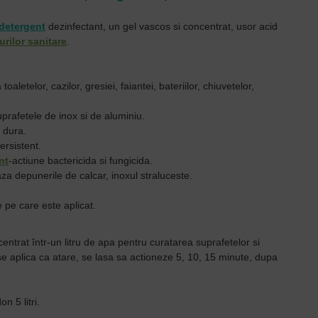
detergent
dezinfectant, un gel vascos si concentrat, usor acid
urilor sanitare
.
oaletelor, cazilor, gresiei, faiantei, bateriilor, chiuvetelor,
uprafetele de inox si de aluminiu.
 dura.
ersistent.
nt
-actiune bactericida si fungicida.
za depunerile de calcar, inoxul straluceste.
 pe care este aplicat.
ntrat într-un litru de apa pentru curatarea suprafetelor si
se aplica ca atare, se lasa sa actioneze 5, 10, 15 minute, dupa
don 5 litri.