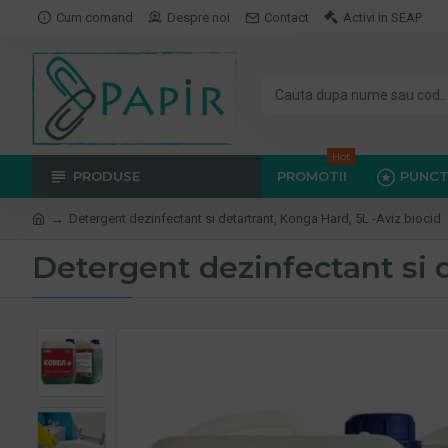
Cum comand
Despre noi
Contact
Activi in SEAP
Hot
PRODUSE
PROMOTII
PUNCT
Detergent dezinfectant si detartrant, Konga Hard, 5L -Aviz biocid
Detergent dezinfectant si d