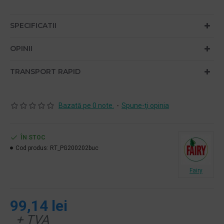
SPECIFICATII
OPINII
TRANSPORT RAPID
Bazată pe 0 note.
-
Spune-ţi opinia
ÎN STOC
Cod produs:
RT_PG200202buc
Fairy
99,14 lei
+ TVA