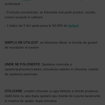
surfactanti. -
- Formula concentrata, se foloseste mai putin produs, rezulta
costuri scazute in utilizare
- 1 bidon de 5 litri spala pana la 50.000 de
farfurii
SIMPLU DE UTILIZAT
: se foloseste diluat, in functie de gradul
de murdarire al vaselor
UNDE SE FOLOSESTE
: Spalarea manuala a
vaselor/paharelor/oalelor, inmuierea vaselor in chiuveta, inainte
de spalarea automata
UTILIZARE
: umpleti chiuveta cu apa fiebinte si dozati produsul,
clatiti bine cu apa dupa spalare sau inainte de a pune tacamurile
in masina de spalat, dupa inmuiere