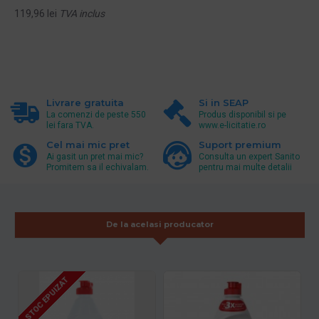
119,96 lei
TVA inclus
Livrare gratuita
Si in SEAP
La comenzi de peste 550
Produs disponibil si pe
lei fara TVA.
www.e-licitatie.ro
Cel mai mic pret
Suport premium
Ai gasit un pret mai mic?
Consulta un expert Sanito
Promitem sa il echivalam.
pentru mai multe detalii
De la acelasi producator
STOC EPUIZAT