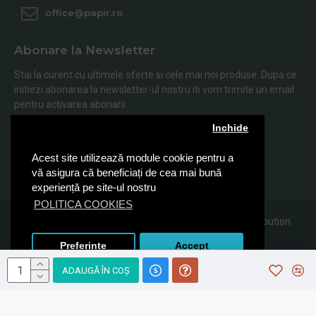
office@papir.ro
Abonare la Newsletter
Stai la curent cu ultimele oferte si cele mai noi produse. Dupa ce
initiezi abonarea la newsletter-ul nostru iti vom trimite un email
pentru activarea abonarii.
Inchide
Abonare
Acest site utilizează module cookie pentru a
Am citit şi sunt de acord cu
Politica de Confidentialitate
vă asigura că beneficiați de cea mai bună
experiență pe site-ul nostru
POLITICA COOKIES
© 2019, Papir.ro, Toate drepturile rezervate Sanito Distribution
SRL
Preferinte
Accept
ADAUGĂ ÎN COŞ