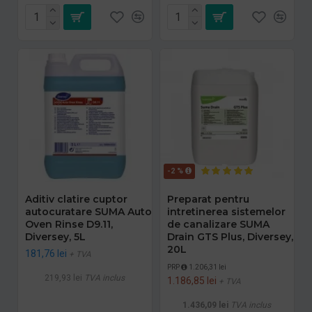
-2 %
Aditiv clatire cuptor
Preparat pentru
autocuratare SUMA Auto
intretinerea sistemelor
Oven Rinse D9.11,
de canalizare SUMA
Diversey, 5L
Drain GTS Plus, Diversey,
20L
181,76 lei
+ TVA
PRP
1.206,31 lei
219,93 lei
TVA inclus
1.186,85 lei
+ TVA
1.436,09 lei
TVA inclus