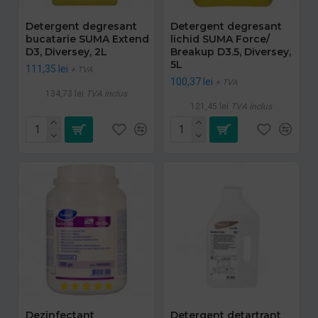
Detergent degresant
Detergent degresant
bucatarie SUMA Extend
lichid SUMA Force/
D3, Diversey, 2L
Breakup D3.5, Diversey,
5L
111,35 lei
+ TVA
100,37 lei
+ TVA
134,73 lei
TVA inclus
121,45 lei
TVA inclus
Dezinfectant
Detergent detartrant