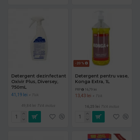
-20 %
Detergent dezinfectant
Detergent pentru vase,
Oxivir Plus, Diversey,
Konga Extra, 1L
750mL
PRP
16,79 lei
41,19 lei
+ TVA
13,43 lei
+ TVA
49,84 lei
TVA inclus
16,25 lei
TVA inclus