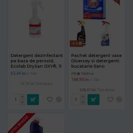
-5 %
Detergent dezinfectant
Pachet detergent vase
pe baza de peroxid,
Diversey si detergenti
Ecolab DrySan OXY®, 1l
bucatarie Sano
63,44 lei
+ TVA
PRP
198,84 lei
188,90 lei
+ TVA
76,76 lei
TVA inclus
228,57 lei
TVA inclus
STOC EPUIZAT