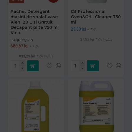
Pachet Detergent
Cif Professional
masini de spalat vase
Oven&Grill Cleaner 750
Kiehl 20 L si Gratuit
ml
Decapant plite 750 ml
23,00 lei
+ TVA
Kiehl
27,83 lei
TVA inclus
PRP
872,65 lei
688,67 lei
+ TVA
833,29 lei
TVA inclus