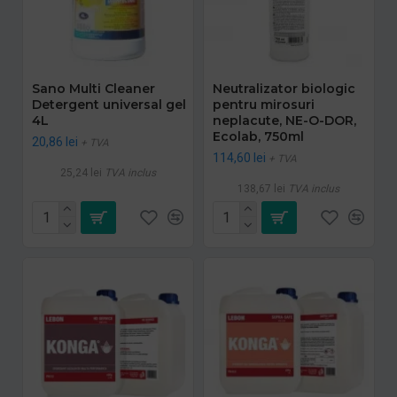
Sano Multi Cleaner
Neutralizator biologic
Detergent universal gel
pentru mirosuri
4L
neplacute, NE-O-DOR,
Ecolab, 750ml
20,86 lei
+ TVA
114,60 lei
+ TVA
25,24 lei
TVA inclus
138,67 lei
TVA inclus