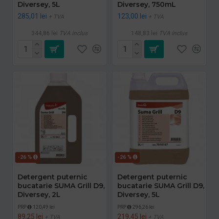
Diversey, 5L
Diversey, 750mL
285,01 lei
123,00 lei
+ TVA
+ TVA
344,86 lei
TVA inclus
148,83 lei
TVA inclus
-26 %
-26 %
Detergent puternic
Detergent puternic
bucatarie SUMA Grill D9,
bucatarie SUMA Grill D9,
Diversey, 2L
Diversey, 5L
PRP
120,49 lei
PRP
296,26 lei
89,25 lei
219,45 lei
+ TVA
+ TVA