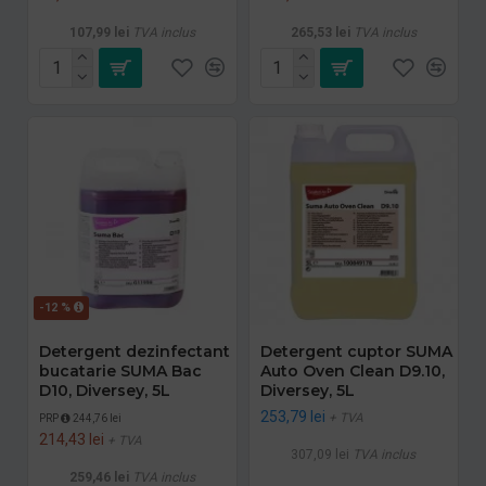
107,99 lei
TVA inclus
265,53 lei
TVA inclus
-12 %
Detergent dezinfectant
Detergent cuptor SUMA
bucatarie SUMA Bac
Auto Oven Clean D9.10,
D10, Diversey, 5L
Diversey, 5L
253,79 lei
+ TVA
PRP
244,76 lei
214,43 lei
+ TVA
307,09 lei
TVA inclus
259,46 lei
TVA inclus