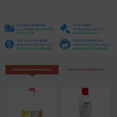
Livrare gratuita
Si in SEAP
La comenzi de peste 550
Produs disponibil si pe
lei fara TVA.
www.e-licitatie.ro
Cel mai mic pret
Suport premium
Ai gasit un pret mai mic?
Consulta un expert Sanito
Promitem sa il echivalam.
pentru mai multe detalii
Produse Asemanatoare
Din aceeasi categorie