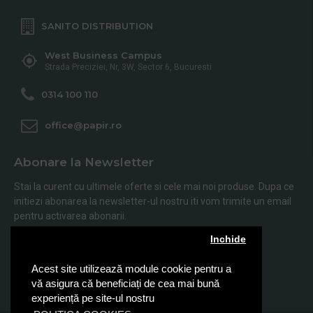
SANITO DISTRIBUTION
West Business Campus
Strada Preciziei, Nr, 3W, Sector 6, Bucuresti
0314 100 110
office@papir.ro
Abonare la Newsletter
Stai la curent cu ultimele oferte si cele mai noi produse. Dupa ce
initiezi abonarea la newsletter-ul nostru iti vom trimite un email
pentru activarea abonarii.
Inchide
Abonare
Acest site utilizează module cookie pentru a
Am citit şi sunt de acord cu
Politica de Confidentialitate
vă asigura că beneficiați de cea mai bună
experiență pe site-ul nostru