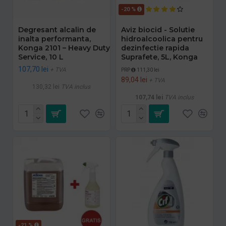
-20 %
Degresant alcalin de
Aviz biocid - Solutie
inalta performanta,
hidroalcoolica pentru
Konga 2101 – Heavy Duty
dezinfectie rapida
Service, 10 L
Suprafete, 5L, Konga
107,70 lei
+ TVA
PRP
111,30 lei
89,04 lei
+ TVA
130,32 lei
TVA inclus
107,74 lei
TVA inclus
-21 %