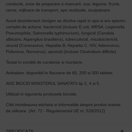
conducte, zone de preparare a mancarii, oua, legume, fructe,
carne, mijloace de transport, ape reziduale, scuipatoare.
Acest dezinfectant clorigen se dizolva rapid in apa si are spectru
complet de actiune: bactericid (inclusiv E.coli, MRSA, Legionella
Pneumophila, Salmonella typhimurium), fungicid (Candida
albicans, Aspergilus brasiliens), tuberculocid, micobactericid,
virucid (Coronavirus, Hepatita B, Hepatita C, HIV, Adenovirus,
Poliovirus, Norovirus), sporicid (inclusiv Clostridium difficile).
Testat in conditii de curatenie si murdarie.
Ambalare: disponibil in flacoane de 60, 200 si 300 tablete.
AVIZ BIOCID MINISTERUL SANATATII tip 2, 4 si 5.
Utilizati in siguranta produsele biocide.
Cititi intotdeauna eticheta si informatiile despre produs inainte
de utilizare. (Art. 72 - Regulamentul UE nr. 528/2012)
SPECIFICATII