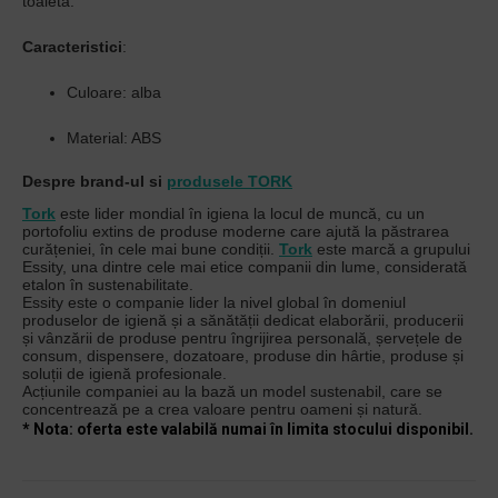
toaleta.
Caracteristici
:
Culoare: alba
Material: ABS
Despre brand-ul si
produsele TORK
Tork
este lider mondial în igiena la locul de muncă, cu un
portofoliu extins de produse moderne care ajută la păstrarea
curățeniei, în cele mai bune condiții.
Tork
este marcă a grupului
Essity, una dintre cele mai etice companii din lume, considerată
etalon în sustenabilitate.
Essity este o companie lider la nivel global în domeniul
produselor de igienă și a sănătății dedicat elaborării, producerii
și vânzării de produse pentru îngrijirea personală, șervețele de
consum, dispensere, dozatoare, produse din hârtie, produse și
soluții de igienă profesionale.
Acțiunile companiei au la bază un model sustenabil, care se
concentrează pe a crea valoare pentru oameni și natură.
* Nota: oferta este valabilă numai în limita stocului disponibil.