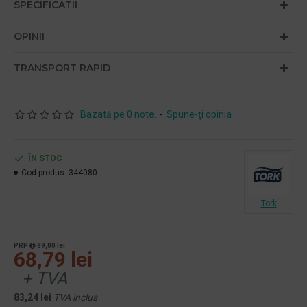
SPECIFICATII
OPINII
TRANSPORT RAPID
Bazată pe 0 note.
-
Spune-ţi opinia
ÎN STOC
Cod produs:
344080
Tork
PRP
89,00 lei
68,79 lei
+ TVA
83,24 lei
TVA inclus