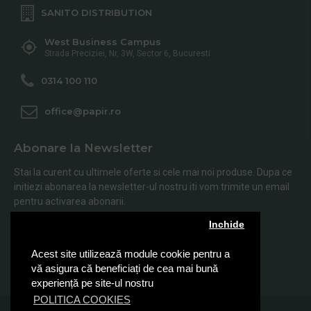
SANITO DISTRIBUTION
West Business Campus
Strada Preciziei, Nr, 3W, Sector 6, Bucuresti
0314 100 110
office@papir.ro
Abonare la Newsletter
Stai la curent cu ultimele oferte si cele mai noi produse. Dupa ce
initiezi abonarea la newsletter-ul nostru iti vom trimite un email
pentru activarea abonarii.
Inchide
Abonare
Acest site utilizează module cookie pentru a
Am citit şi sunt de acord cu
Politica de Confidentialitate
vă asigura că beneficiați de cea mai bună
experiență pe site-ul nostru
POLITICA COOKIES