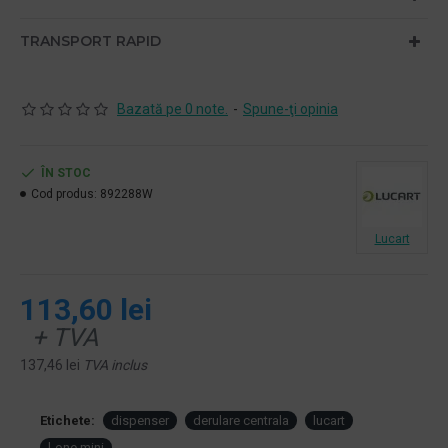
TRANSPORT RAPID
Bazată pe 0 note.
-
Spune-ţi opinia
ÎN STOC
Cod produs:
892288W
Lucart
113,60 lei
+ TVA
137,46 lei
TVA inclus
Etichete:
dispenser
derulare centrala
lucart
l-one mini