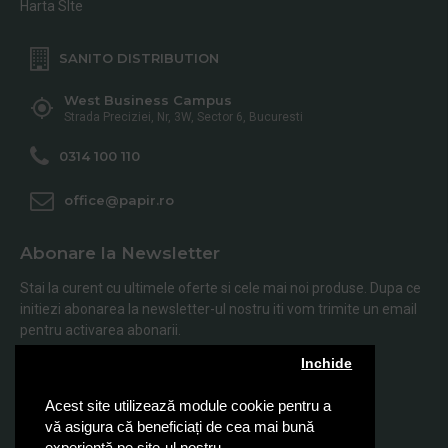
Harta SIte
SANITO DISTRIBUTION
West Business Campus
Strada Preciziei, Nr, 3W, Sector 6, Bucuresti
0314 100 110
office@papir.ro
Abonare la Newsletter
Stai la curent cu ultimele oferte si cele mai noi produse. Dupa ce
initiezi abonarea la newsletter-ul nostru iti vom trimite un email
pentru activarea abonarii.
Inchide
Abonare
Acest site utilizează module cookie pentru a
Am citit şi sunt de acord cu
Politica de Confidentialitate
vă asigura că beneficiați de cea mai bună
experiență pe site-ul nostru