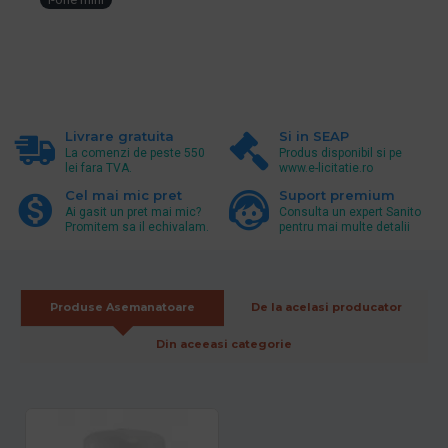
Livrare gratuita
Si in SEAP
La comenzi de peste 550
Produs disponibil si pe
lei fara TVA.
www.e-licitatie.ro
Cel mai mic pret
Suport premium
Ai gasit un pret mai mic?
Consulta un expert Sanito
Promitem sa il echivalam.
pentru mai multe detalii
Produse Asemanatoare
De la acelasi producator
Din aceeasi categorie