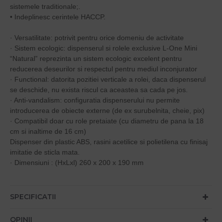
sistemele traditionale;.
• Indeplinesc cerintele HACCP.
· Versatilitate: potrivit pentru orice domeniu de activitate
· Sistem ecologic: dispenserul si rolele exclusive L-One Mini
“Natural” reprezinta un sistem ecologic excelent pentru
reducerea deseurilor si respectul pentru mediul inconjurator
· Functional: datorita pozitiei verticale a rolei, daca dispenserul
se deschide, nu exista riscul ca aceastea sa cada pe jos.
· Anti-vandalism: configuratia dispenserului nu permite
introducerea de obiecte externe (de ex surubelnita, cheie, pix)
· Compatibil doar cu role pretaiate (cu diametru de pana la 18
cm si inaltime de 16 cm)
Dispenser din plastic ABS, rasini acetilice si polietilena cu finisaj
imitatie de sticla mata.
· Dimensiuni : (HxLxl) 260 x 200 x 190 mm
SPECIFICATII
OPINII