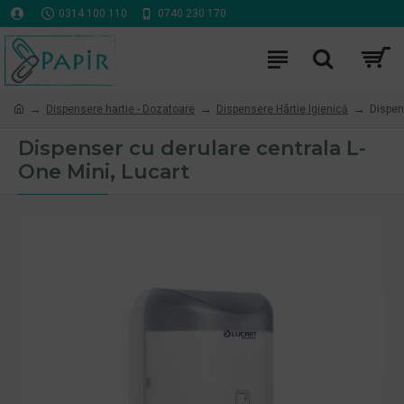
0314 100 110
0740 230 170
Dispensere hartie - Dozatoare
Dispensere Hârtie Igienică
Dispen
Dispenser cu derulare centrala L-
One Mini, Lucart