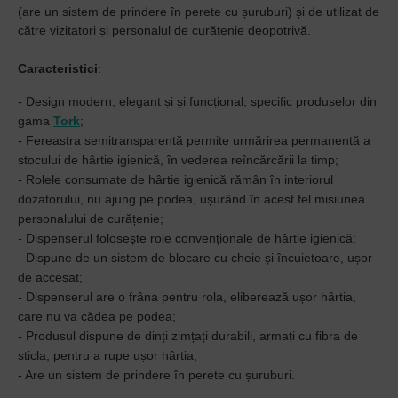
(are un sistem de prindere în perete cu șuruburi) și de utilizat de
către vizitatori și personalul de curățenie deopotrivă.
Caracteristici
:
- Design modern, elegant și și funcțional, specific produselor din
gama
Tork
;
- Fereastra semitransparentă permite urmărirea permanentă a
stocului de hârtie igienică, în vederea reîncărcării la timp;
- Rolele consumate de hârtie igienică rămân în interiorul
dozatorului, nu ajung pe podea, ușurând în acest fel misiunea
personalului de curățenie;
- Dispenserul folosește role convenționale de hârtie igienică;
- Dispune de un sistem de blocare cu cheie și încuietoare, ușor
de accesat;
- Dispenserul are o frâna pentru rola, eliberează ușor hârtia,
care nu va cădea pe podea;
- Produsul dispune de dinți zimțați durabili, armați cu fibra de
sticla, pentru a rupe ușor hârtia;
- Are un sistem de prindere în perete cu șuruburi.