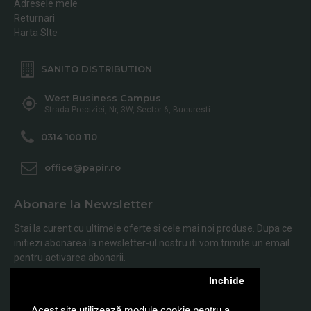
Adresele mele
Returnari
Harta SIte
SANITO DISTRIBUTION
West Business Campus
Strada Preciziei, Nr, 3W, Sector 6, Bucuresti
0314 100 110
office@papir.ro
Abonare la Newsletter
Stai la curent cu ultimele oferte si cele mai noi produse. Dupa ce
initiezi abonarea la newsletter-ul nostru iti vom trimite un email
pentru activarea abonarii.
Inchide
Abonare
Acest site utilizează module cookie pentru a