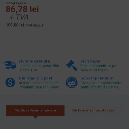
PRP
95,46 lei
86,78 lei
+ TVA
105,00 lei
TVA inclus
Livrare gratuita
Si in SEAP
La comenzi de peste 550
Produs disponibil si pe
lei fara TVA.
www.e-licitatie.ro
Cel mai mic pret
Suport premium
Ai gasit un pret mai mic?
Consulta un expert Sanito
Promitem sa il echivalam.
pentru mai multe detalii
Produse Asemanatoare
De la acelasi producator