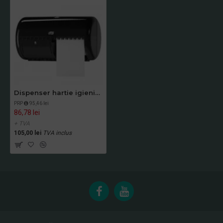
Dispenser hartie igienica 2 role Tork negru
PRP
95,46 lei
86,78 lei
+ TVA
105,00 lei
TVA inclus