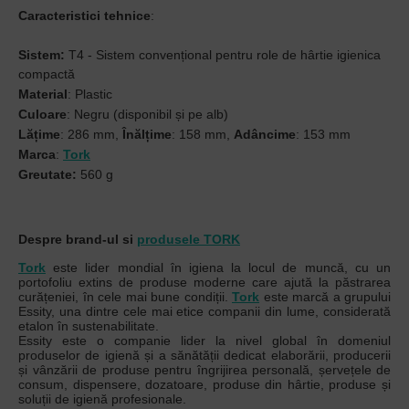
Caracteristici tehnice
:
Sistem:
T4 - Sistem convențional pentru role de hârtie igienica
compactă
Material
: Plastic
Culoare
: Negru (disponibil și pe alb)
Lățime
: 286 mm,
Înălțime
: 158 mm,
Adâncime
: 153 mm
Marca
:
Tork
Greutate:
560 g
Despre brand-ul si
produsele TORK
Tork
este lider mondial în igiena la locul de muncă, cu un
portofoliu extins de produse moderne care ajută la păstrarea
curățeniei, în cele mai bune condiții.
Tork
este marcă a grupului
Essity, una dintre cele mai etice companii din lume, considerată
etalon în sustenabilitate.
Essity este o companie lider la nivel global în domeniul
produselor de igienă și a sănătății dedicat elaborării, producerii
și vânzării de produse pentru îngrijirea personală, șervețele de
consum, dispensere, dozatoare, produse din hârtie, produse și
soluții de igienă profesionale.