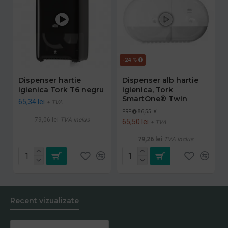
-24 %
Dispenser hartie
Dispenser alb hartie
igienica Tork T6 negru
igienica, Tork
SmartOne® Twin
65,34 lei
+ TVA
PRP
86,55 lei
79,06 lei
TVA inclus
65,50 lei
+ TVA
79,26 lei
TVA inclus
Recent vizualizate