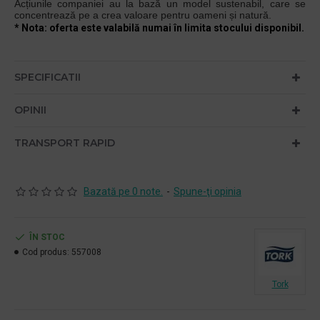
Acțiunile companiei au la bază un model sustenabil, care se
concentrează pe a crea valoare pentru oameni și natură.
* Nota: oferta este valabilă numai în limita stocului disponibil.
SPECIFICATII
OPINII
TRANSPORT RAPID
Bazată pe 0 note.
-
Spune-ţi opinia
ÎN STOC
Cod produs:
557008
Tork