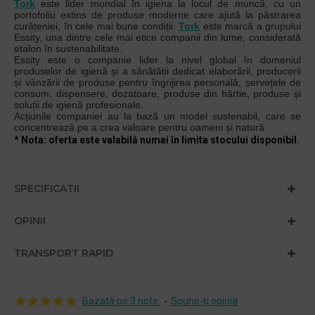
Tork
este lider mondial în igiena la locul de muncă, cu un
portofoliu extins de produse moderne care ajută la păstrarea
curățeniei, în cele mai bune condiții.
Tork
este marcă a grupului
Essity, una dintre cele mai etice companii din lume, considerată
etalon în sustenabilitate.
Essity este o companie lider la nivel global în domeniul
produselor de igienă și a sănătății dedicat elaborării, producerii
și vânzării de produse pentru îngrijirea personală, șervețele de
consum, dispensere, dozatoare, produse din hârtie, produse și
soluții de igienă profesionale.
Acțiunile companiei au la bază un model sustenabil, care se
concentrează pe a crea valoare pentru oameni și natură.
* Nota: oferta este valabilă numai în limita stocului disponibil.
SPECIFICATII
OPINII
TRANSPORT RAPID
Bazată pe 3 note.
-
Spune-ţi opinia