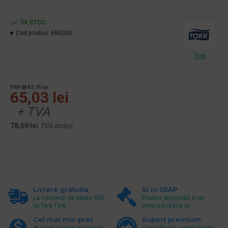
ÎN STOC
Cod produs:
680000
Tork
PRP
87,79 lei
65,03 lei
+ TVA
78,69 lei
TVA inclus
Livrare gratuita
Si in SEAP
La comenzi de peste 550
Produs disponibil si pe
lei fara TVA.
www.e-licitatie.ro
Cel mai mic pret
Suport premium
Ai gasit un pret mai mic?
Consulta un expert Sanito