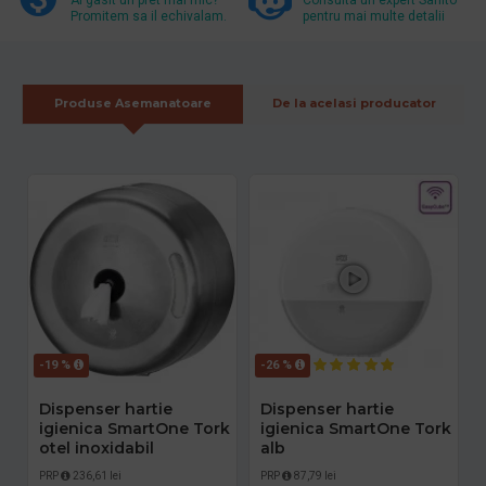
Promitem sa il echivalam.
pentru mai multe detalii
Produse Asemanatoare
De la acelasi producator
-19 %
-26 %
Dispenser hartie
Dispenser hartie
igienica SmartOne Tork
igienica SmartOne Tork
otel inoxidabil
alb
PRP
236,61 lei
PRP
87,79 lei