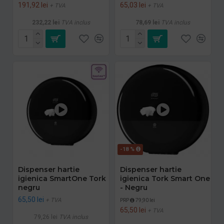
191,92 lei
65,03 lei
+ TVA
+ TVA
232,22 lei
TVA inclus
78,69 lei
TVA inclus
-18 %
Dispenser hartie
Dispenser hartie
igienica SmartOne Tork
igienica Tork Smart One
negru
- Negru
65,50 lei
+ TVA
PRP
79,90 lei
65,50 lei
+ TVA
79,26 lei
TVA inclus