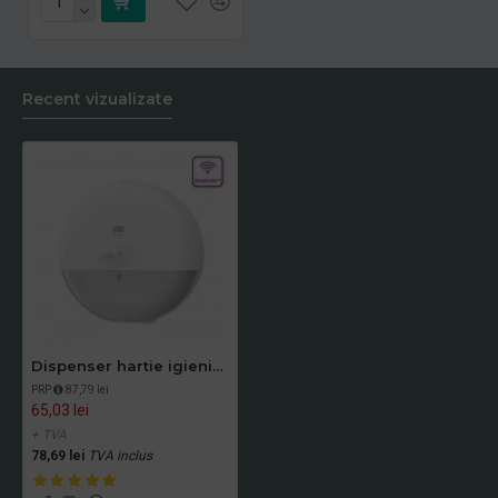
Recent vizualizate
Dispenser hartie igienica SmartOne Tork alb
PRP
87,79 lei
65,03 lei
+ TVA
78,69 lei
TVA inclus