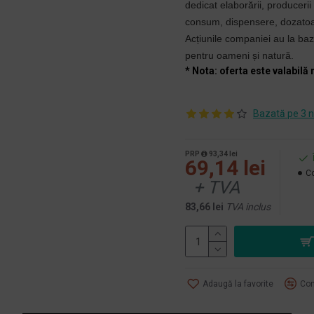
dedicat elaborării, producerii
consum, dispensere, dozatoare
Acțiunile companiei au la ba
pentru oameni și natură.
* Nota: oferta este valabilă 
Bazată pe 3 n
PRP
93,34 lei
69,14 lei
Co
+ TVA
83,66 lei
TVA inclus
Adaugă la favorite
Com