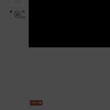
-26 %