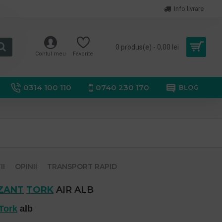
Info livrare
0 produs(e) - 0,00 lei
Contul meu
Favorite
0314 100 110
0740 230 170
BLOG
II
OPINII
TRANSPORT RAPID
ZANT
TORK
AIR ALB
Tork
alb