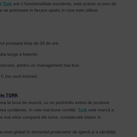
t
Tork
are o functionalitate excelenta, este practic si usor de
 se potriveste in fiecare spatiu in care este utilizat.
rul proaspat timp de 24 de ore
iata lunga a bateriei
reincarcare, pentru un management mai bun
p C (nu sunt incluse)
ele TORK
iena la locul de muncă, cu un portofoliu extins de produse
ea curățeniei, în cele mai bune condiții.
Tork
este marcă a
ele mai etice companii din lume, considerată etalon în
a nivel global în domeniul produselor de igienă și a sănătății