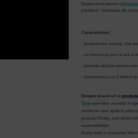
Dispenserul pentru
odorizan
intretinut. Varietatea de arome
Caracteristici:
- programare usoara, tine ae
- se reincarca usor si are o v
- prezinta idicator pentru 
- functioneaza cu 2 baterii ti
Despre brand-ul si
produs
Tork
este lider mondial în ig
moderne care ajută la păstrar
grupului Essity, una dintre c
sustenabilitate.
Essity este o companie lider l