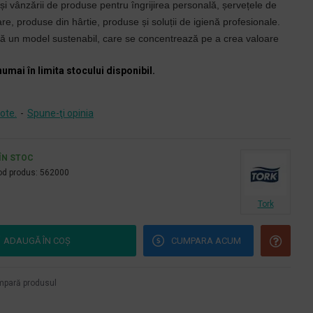
 și vânzării de produse pentru îngrijirea personală, șervețele de
, produse din hârtie, produse și soluții de igienă profesionale.
ză un model sustenabil, care se concentrează pe a crea valoare
numai în limita stocului disponibil.
ote.
-
Spune-ţi opinia
ÎN STOC
d produs:
562000
Tork
ADAUGĂ ÎN COŞ
CUMPARA ACUM
pară produsul