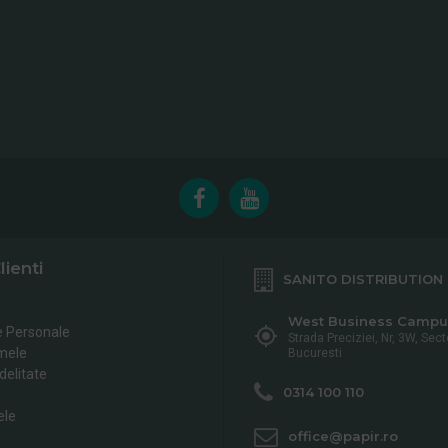
lienti
SANITO DISTRIBUTION
West Business Campu
e Personale
Strada Preciziei, Nr, 3W, Sect
mele
Bucuresti
delitate
0314 100 110
ele
office@papir.ro