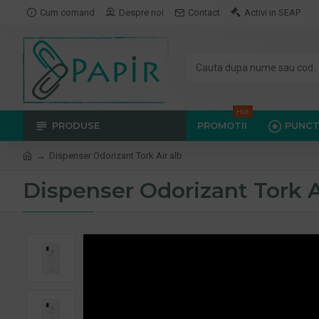
Cum comand
Despre noi
Contact
Activi in SEAP
Hot
PRODUSE
PROMOTII
PUNCT
Dispenser Odorizant Tork Air alb
Dispenser Odorizant Tork A