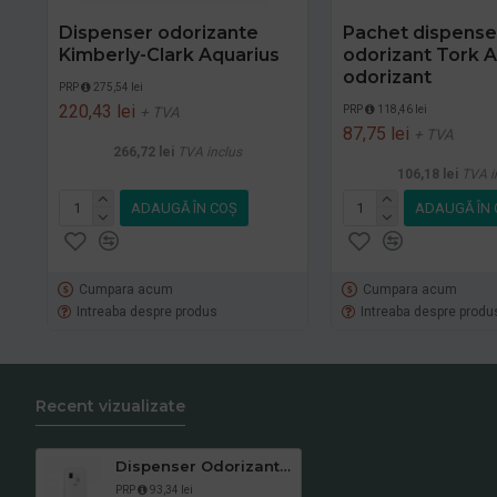
Dispenser odorizante
Pachet dispense
Kimberly-Clark Aquarius
odorizant Tork Ai
odorizant
PRP
275,54 lei
220,43 lei
PRP
118,46 lei
+ TVA
87,75 lei
+ TVA
266,72 lei
TVA inclus
106,18 lei
TVA i
ADAUGĂ ÎN COŞ
ADAUGĂ ÎN 
Cumpara acum
Cumpara acum
Intreaba despre produs
Intreaba despre produ
Recent vizualizate
Dispenser Odorizant Tork Air alb
PRP
93,34 lei