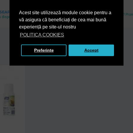
Cel mai mic pret
 SEAP
Acest site utilizează module cookie pentru a
Ai gasit un pret mai mic? Pro
 disponibil si pe www.e-licitatie.ro
echivalam.
vă asigura că beneficiați de cea mai bună
experiență pe site-ul nostru
POLITICA COOKIES
Produse Asemanatoare
De la acelasi producator
Preferinte
Accept