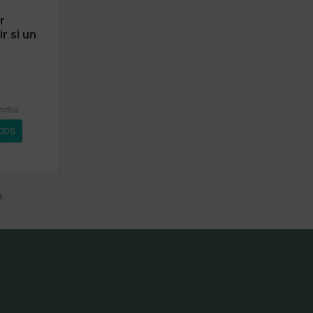
r
r si un
nclus
COŞ
s