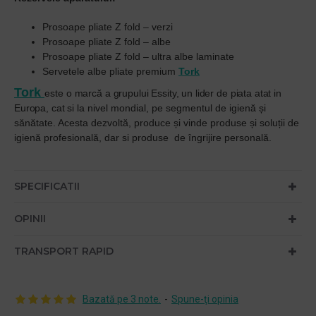
Prosoape pliate Z fold – verzi
Prosoape pliate Z fold – albe
Prosoape pliate Z fold – ultra albe laminate
Servetele albe pliate premium
Tork
Tor
k
este
o marcă a grupului Essity, un lider de piata atat in
Europa, cat si
la nivel mondial, pe segmentul de igienă și
sănătate. Acesta dezvoltă, produce și vinde produse și soluții de
igienă profesională, dar si produse de îngrijire personală.
SPECIFICATII
OPINII
TRANSPORT RAPID
Bazată pe 3 note.
-
Spune-ţi opinia