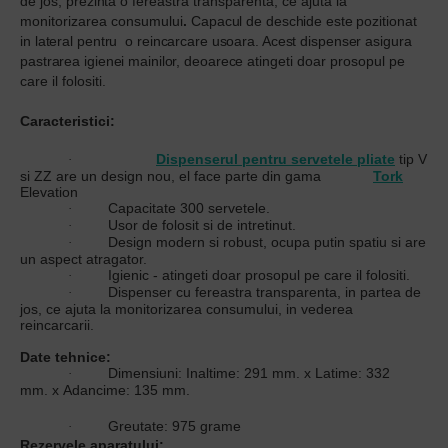
de jos,
prezinta o
fereastra transparenta, ce ajuta la
monitorizarea consumului
.
Capacul de deschide este pozitionat
in lateral pentru o reincarcare usoara. Acest dispenser asigura
pastrarea igienei mainilor, deoarece
atingeti doar prosopul pe
care il folositi.
Caracteristici:
Dispenserul pentru servetele pliate
tip V
·
si ZZ are un design nou, el face parte din gama
Tork
Elevation
Capacitate 300 servetele.
·
Usor de folosit si de intretinut.
·
Design modern si robust, ocupa putin spatiu si are
·
un aspect atragator.
Igienic - atingeti doar prosopul pe care il folositi.
·
Dispenser cu fereastra transparenta, in partea de
·
jos, ce ajuta la monitorizarea consumului, in vederea
reincarcarii.
Date tehnice:
Dimensiuni: Inaltime: 291 mm. x Latime: 332
·
mm. x Adancime: 135 mm.
Greutate: 975 grame
·
Rezervele aparatului: