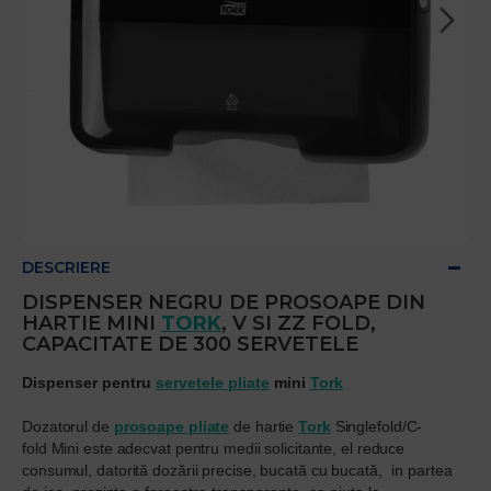
DESCRIERE
DISPENSER NEGRU DE PROSOAPE DIN
HARTIE MINI
TORK
, V SI ZZ FOLD,
CAPACITATE DE 300 SERVETELE
Dispenser
pentru
servetele pliate
mini
Tork
Dozatorul de
prosoape pliate
de hartie
Tork
Singlefold/C-
fold Mini este adecvat pentru medii solicitante, el reduce
consumul, datorită dozării precise, bucată cu bucată,
in partea