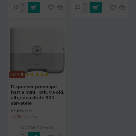
-20 %
Dispenser prosoape
hartie mini Tork, V Fold,
alb, capacitate 300
servetele
PRP
90,33 lei
72,26 lei
+ TVA
87,43 lei
TVA inclus