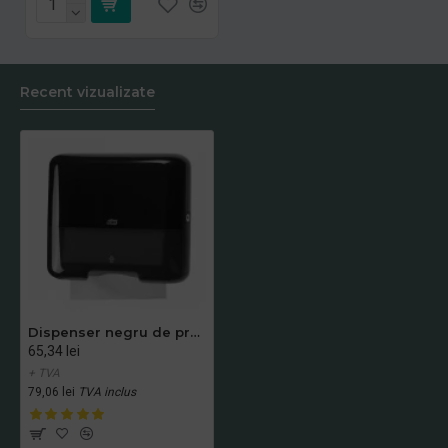
Recent vizualizate
Dispenser negru de prosoape din hartie mini Tork, V si ZZ Fold, capacitate de 300 servetele
65,34 lei
+ TVA
79,06 lei
TVA inclus