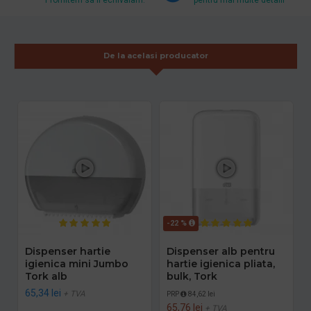
De la acelasi producator
-22 %
Dispenser hartie
Dispenser alb pentru
igienica mini Jumbo
hartie igienica pliata,
Tork alb
bulk, Tork
65,34 lei
+ TVA
PRP
84,62 lei
65,76 lei
+ TVA