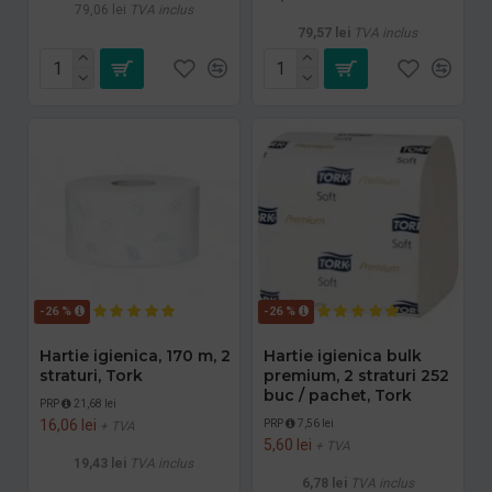
79,06 lei
TVA inclus
79,57 lei
TVA inclus
-26 %
-26 %
Hartie igienica, 170 m, 2
Hartie igienica bulk
straturi, Tork
premium, 2 straturi 252
buc / pachet, Tork
PRP
21,68 lei
16,06 lei
PRP
7,56 lei
+ TVA
5,60 lei
+ TVA
19,43 lei
TVA inclus
6,78 lei
TVA inclus