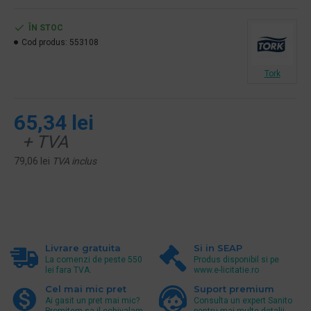
ÎN STOC
Cod produs:
553108
Tork
65,34 lei
+ TVA
79,06 lei
TVA inclus
Livrare gratuita
Si in SEAP
La comenzi de peste 550
Produs disponibil si pe
lei fara TVA.
www.e-licitatie.ro
Cel mai mic pret
Suport premium
Ai gasit un pret mai mic?
Consulta un expert Sanito
Promitem sa il echivalam.
pentru mai multe detalii