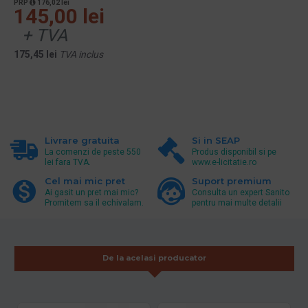
PRP
176,02 lei
145,00 lei
+ TVA
175,45 lei
TVA inclus
Livrare gratuita
Si in SEAP
La comenzi de peste 550
Produs disponibil si pe
lei fara TVA.
www.e-licitatie.ro
Cel mai mic pret
Suport premium
Ai gasit un pret mai mic?
Consulta un expert Sanito
Promitem sa il echivalam.
pentru mai multe detalii
De la acelasi producator