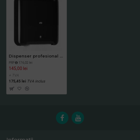
Dispenser profesional pentru prosoape rola Tork Matic
PRP
176,02 lei
145,00 lei
+ TVA
175,45 lei
TVA inclus
Informatii