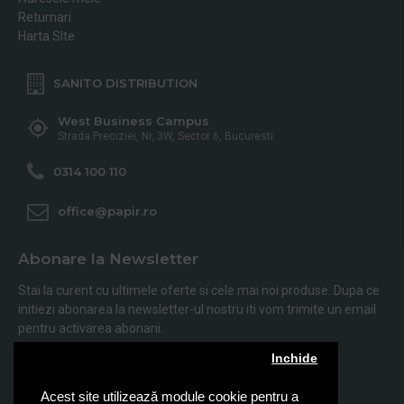
Returnari
Harta SIte
SANITO DISTRIBUTION
West Business Campus
Strada Preciziei, Nr, 3W, Sector 6, Bucuresti
0314 100 110
office@papir.ro
Abonare la Newsletter
Stai la curent cu ultimele oferte si cele mai noi produse. Dupa ce
initiezi abonarea la newsletter-ul nostru iti vom trimite un email
pentru activarea abonarii.
Inchide
Abonare
Acest site utilizează module cookie pentru a
Am citit şi sunt de acord cu
Politica de Confidentialitate