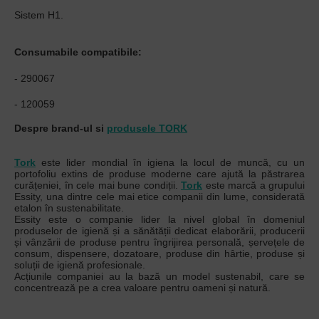
Sistem H1.
Consumabile compatibile:
- 290067
- 120059
Despre brand-ul si
produsele TORK
Tork
este lider mondial în igiena la locul de muncă, cu un
portofoliu extins de produse moderne care ajută la păstrarea
curățeniei, în cele mai bune condiții.
Tork
este marcă a grupului
Essity, una dintre cele mai etice companii din lume, considerată
etalon în sustenabilitate.
Essity este o companie lider la nivel global în domeniul
produselor de igienă și a sănătății dedicat elaborării, producerii
și vânzării de produse pentru îngrijirea personală, șervețele de
consum, dispensere, dozatoare, produse din hârtie, produse și
soluții de igienă profesionale.
Acțiunile companiei au la bază un model sustenabil, care se
concentrează pe a crea valoare pentru oameni și natură.