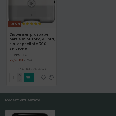
-20 %
Dispenser prosoape
hartie mini Tork, V Fold,
alb, capacitate 300
servetele
PRP
90,33 lei
72,26 lei
+ TVA
87,43 lei
TVA inclus
Recent vizualizate