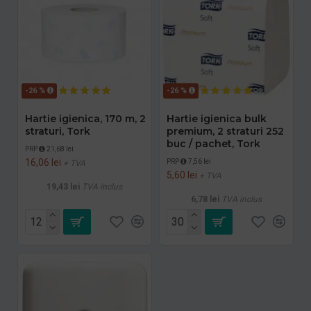
-26 %
-26 %
Hartie igienica, 170 m, 2
Hartie igienica bulk
straturi, Tork
premium, 2 straturi 252
buc / pachet, Tork
PRP
21,68 lei
16,06 lei
PRP
7,56 lei
+ TVA
5,60 lei
+ TVA
19,43 lei
TVA inclus
6,78 lei
TVA inclus