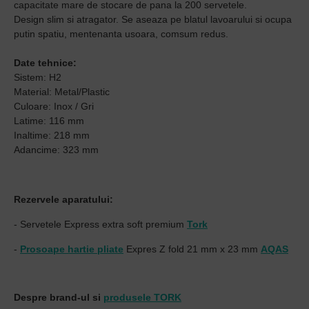
capacitate mare de stocare de pana la 200 servetele.
Design slim si atragator.
Se aseaza pe blatul lavoarului si ocupa
putin spatiu, mentenanta usoara, comsum redus.
Date tehnice:
Sistem: H2
Material: Metal/Plastic
Culoare: Inox / Gri
Latime: 116 mm
Inaltime: 218 mm
Adancime: 323 mm
Rezervele aparatului:
- Servetele Express extra soft premium
Tork
-
Prosoape hartie pliate
Expres Z fold 21 mm x 23 mm
AQAS
Despre brand-ul si
produsele TORK