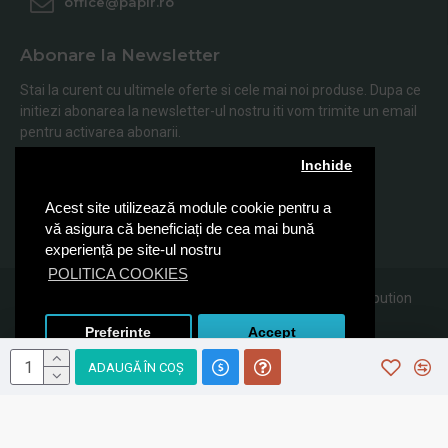
office@papir.ro
Abonare la Newsletter
Stai la curent cu ultimele oferte si cele mai noi produse. Dupa ce
initiezi abonarea la newsletter-ul nostru iti vom trimite un email
pentru activarea abonarii.
Inchide
Abonare
Acest site utilizează module cookie pentru a
Am citit şi sunt de acord cu
Politica de Confidentialitate
vă asigura că beneficiați de cea mai bună
experiență pe site-ul nostru
POLITICA COOKIES
© 2019, Papir.ro, Toate drepturile rezervate Sanito Distribution
SRL
Preferinte
Accept
ADAUGĂ ÎN COŞ