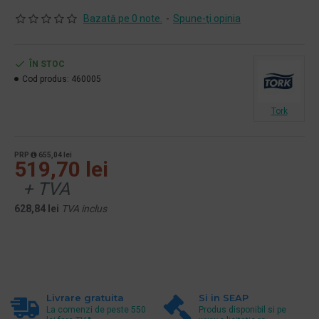
Bazată pe 0 note.
-
Spune-ţi opinia
ÎN STOC
Cod produs:
460005
Tork
PRP
655,04 lei
519,70 lei
+ TVA
628,84 lei
TVA inclus
Livrare gratuita
Si in SEAP
La comenzi de peste 550
Produs disponibil si pe