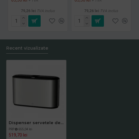
+ TVA
+ TVA
79,26 lei
TVA inclus
79,26 lei
TVA inclus
Recent vizualizate
Dispenser servetele de masa Xpress Inox Tork
PRP
655,04 lei
519,70 lei