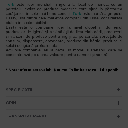
Tork
este lider mondial în igiena la locul de muncă, cu un
portofoliu extins de produse moderne care ajută la păstrarea
curățeniei, în cele mai bune condiții.
Tork
este marcă a grupului
Essity, una dintre cele mai etice companii din lume, considerată
etalon în sustenabilitate.
Essity este o companie lider la nivel global în domeniul
produselor de igienă și a sănătății dedicat elaborării, producerii
și vânzării de produse pentru îngrijirea personală, șervețele de
consum, dispensere, dozatoare, produse din hârtie, produse și
soluții de igienă profesionale.
Acțiunile companiei au la bază un model sustenabil, care se
concentrează pe a crea valoare pentru oameni și natură.
* Nota: oferta este valabilă numai în limita stocului disponibil.
SPECIFICATII
OPINII
TRANSPORT RAPID