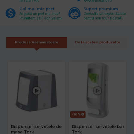
lei fara TVA.
www.e-licitatie.ro
Cel mai mic pret
Suport premium
Ai gasit un pret mai mic?
Consulta un expert Sanito
Promitem sa il echivalam.
pentru mai multe detalii
Produse Asemanatoare
De la acelasi producator
-20 %
Dispenser servetele de
Dispenser servetele bar
masa Tork
Tork