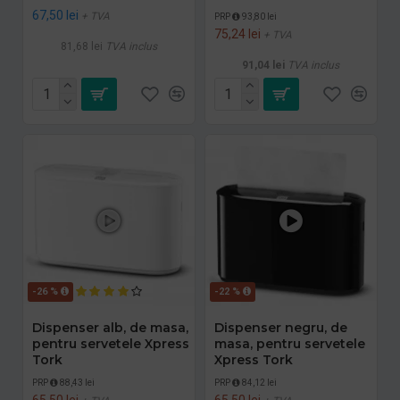
67,50 lei
+ TVA
PRP
93,80 lei
75,24 lei
+ TVA
81,68 lei
TVA inclus
91,04 lei
TVA inclus
-26 %
-22 %
Dispenser alb, de masa,
Dispenser negru, de
pentru servetele Xpress
masa, pentru servetele
Tork
Xpress Tork
PRP
88,43 lei
PRP
84,12 lei
65,50 lei
65,50 lei