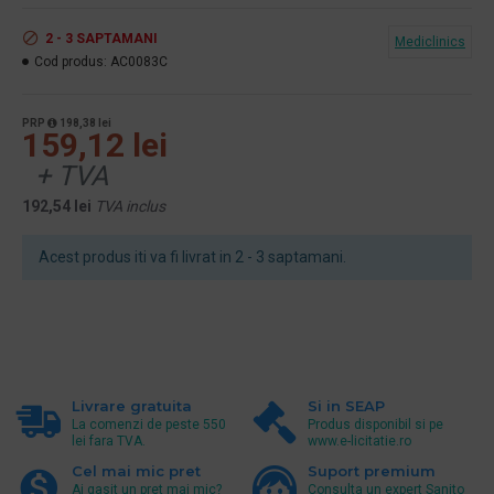
2 - 3 SAPTAMANI
Mediclinics
Cod produs:
AC0083C
PRP
198,38 lei
159,12 lei
+ TVA
192,54 lei
TVA inclus
Acest produs iti va fi livrat in 2 - 3 saptamani.
Livrare gratuita
Si in SEAP
La comenzi de peste 550
Produs disponibil si pe
lei fara TVA.
www.e-licitatie.ro
Cel mai mic pret
Suport premium
Ai gasit un pret mai mic?
Consulta un expert Sanito