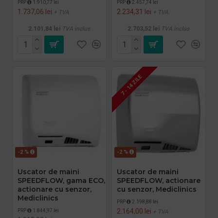
PRP
1.910,77 lei
PRP
2.457,74 lei
1.737,06 lei
2.234,31 lei
+ TVA
+ TVA
2.101,84 lei
TVA inclus
2.703,52 lei
TVA inclus
7 - 14 ZILE
-2 %
-2 %
Uscator de maini
Uscator de maini
SPEEDFLOW, gama ECO,
SPEEDFLOW, actionare
actionare cu senzor,
cu senzor, Mediclinics
Mediclinics
PRP
2.198,88 lei
2.164,00 lei
PRP
1.844,97 lei
+ TVA