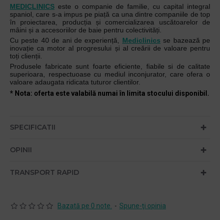
MEDICLINICS
este o companie de familie, cu capital integral
spaniol, care s-a impus pe piață ca una dintre companiile de top
în proiectarea, producția și comercializarea uscătoarelor de
mâini și a accesoriilor de baie pentru colectivități.
Cu peste 40 de ani de experiență,
Mediclinics
se bazează pe
inovație ca motor al progresului și al creării de valoare pentru
toți clienții.
Produsele fabricate sunt foarte eficiente, fiabile si de calitate
superioara, respectuoase cu mediul inconjurator, care ofera o
valoare adaugata ridicata tuturor clientilor.
* Nota: oferta este valabilă numai în limita stocului disponibil.
SPECIFICATII
OPINII
TRANSPORT RAPID
Bazată pe 0 note.
-
Spune-ţi opinia