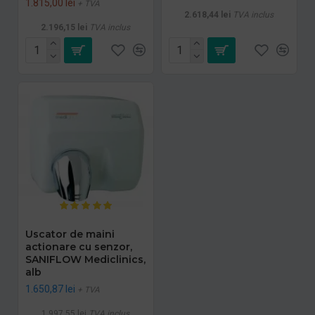
1.815,00 lei
+ TVA
2.618,44 lei
TVA inclus
2.196,15 lei
TVA inclus
Uscator de maini
actionare cu senzor,
SANIFLOW Mediclinics,
alb
1.650,87 lei
+ TVA
1.997,55 lei
TVA inclus