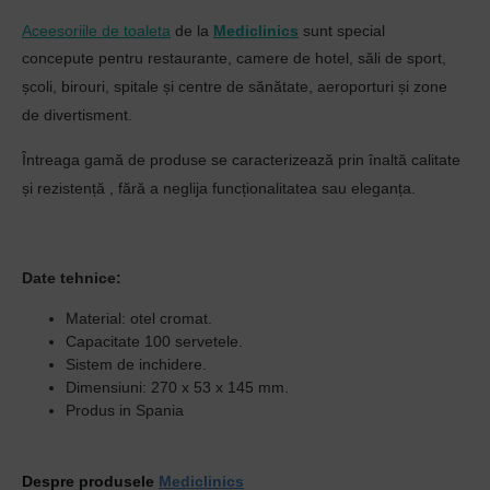
Aceesoriile de toaleta
de la
Mediclinics
sunt special
concepute
pentru restaurante, camere de hotel,
săli de sport,
școli, birouri, spitale și centre de sănătate, aeroporturi și zone
de divertisment.
Întreaga gamă de produse se caracterizează prin înaltă
calitate
și rezistență
, fără a neglija funcționalitatea sau eleganța.
Date tehnice:
Material: otel cromat.
Capacitate 100 servetele.
Sistem de inchidere.
Dimensiuni: 270 x 53 x 145 mm.
Produs in Spania
Despre produsele
Mediclinics