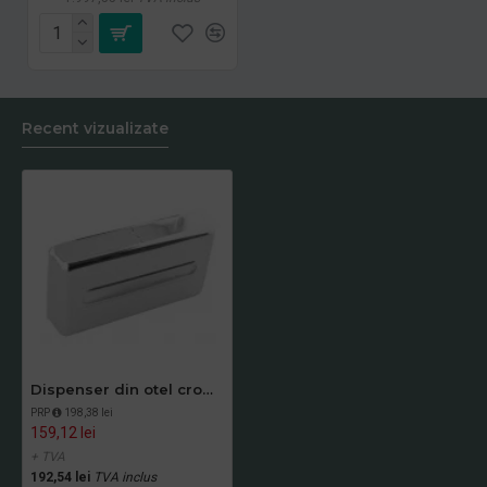
Recent vizualizate
Dispenser din otel cromat, pentru servetele faciale, Mediclinics
PRP
198,38 lei
159,12 lei
+ TVA
192,54 lei
TVA inclus