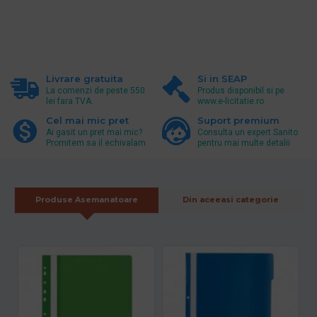
Livrare gratuita
Si in SEAP
La comenzi de peste 550
Produs disponibil si pe
lei fara TVA.
www.e-licitatie.ro
Cel mai mic pret
Suport premium
Ai gasit un pret mai mic?
Consulta un expert Sanito
Promitem sa il echivalam.
pentru mai multe detalii
Produse Asemanatoare
Din aceeasi categorie