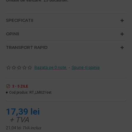
Unitate de vanzare: 25 bucati/set.
SPECIFICATII
OPINII
TRANSPORT RAPID
Bazată pe 0 note.
-
Spune-ţi opinia
3 - 5 ZILE
Cod produs:
RT_LM021set
17,39 lei
+ TVA
21,04 lei
TVA inclus