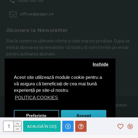
0314 100 110
office@papir.ro
Abonare la Newsletter
Stai la curent cu ultimele oferte si cele mai noi produse. Dupa ce
initiezi abonarea la newsletter-ul nostru iti vom trimite un email
pentru activarea abonarii.
Inchide
Abonare
Acest site utilizează module cookie pentru a
Am citit şi sunt de acord cu
Politica de Confidentialitate
vă asigura că beneficiați de cea mai bună
experiență pe site-ul nostru
POLITICA COOKIES
© 2019, Papir.ro, Toate drepturile rezervate Sanito Distribution
SRL
Preferinte
Accept
ADAUGĂ ÎN COŞ