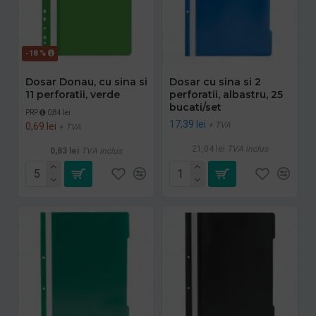
-18 %
Dosar Donau, cu sina si
Dosar cu sina si 2
11 perforatii, verde
perforatii, albastru, 25
bucati/set
PRP
0,84 lei
17,39 lei
+ TVA
0,69 lei
+ TVA
21,04 lei
TVA inclus
0,83 lei
TVA inclus