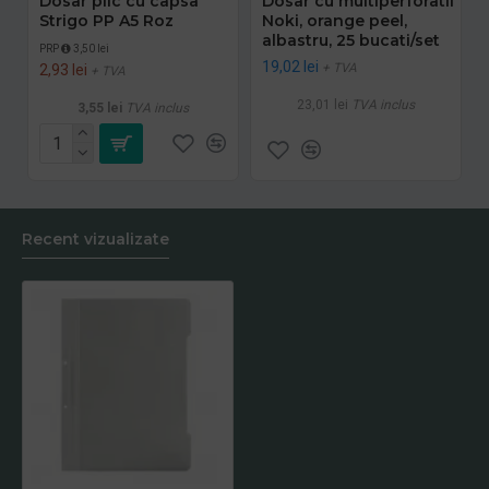
Dosar plic cu capsa
Dosar cu multiperforatii
Strigo PP A5 Roz
Noki, orange peel,
albastru, 25 bucati/set
PRP
3,50 lei
19,02 lei
+ TVA
2,93 lei
+ TVA
23,01 lei
TVA inclus
3,55 lei
TVA inclus
Recent vizualizate