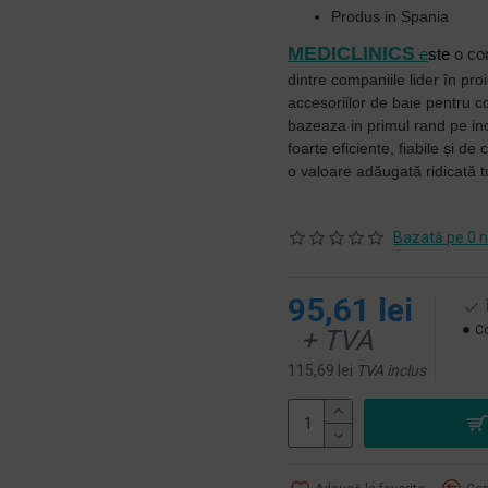
Produs in Spania
MEDICLINICS
e
st
e
o co
dintre companiile lider în pro
accesoriilor de baie pentru col
bazeaza in primul rand pe ino
foarte
eficiente, fiabile și de
o valoare adăugată ridicată tu
Bazată pe 0 n
95,61 lei
Co
+ TVA
115,69 lei
TVA inclus