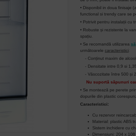
• Disponibil in doua finisaje
functional si trendy care se
• Potrivit pentru instalații cu 
• Robuste și rezistente la van
spațiu.
• Se recomandă utilizarea
să
următoarele
caracteristici
:
- Conținut maxim de alcoo
- Densitate intre 0,9 si 1,
- Vâscozitate între 500 și 2
Nu suportă săpunuri care
• Se montează pe perete prin 
dopurile din plastic corespu
Caracteristici:
Cu rezervor reincarcabi
Material: plastic ABS t
Sistem inchidere cu ch
Dimensiuni: 204 x 108