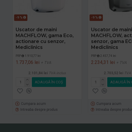
-9 %
-9 %
Uscator de maini
Uscator de main
MACHFLOW, gama Eco,
MACHFLOW, acti
actionare cu senzor,
senzor, gama EC
Mediclinics
Mediclinics
PRP
1.910,77 lei
PRP
2.457,74 lei
1.737,06 lei
2.234,31 lei
+ TVA
+ TVA
2.101,84 lei
TVA inclus
2.703,52 lei
TVA 
ADAUGĂ ÎN COŞ
ADAUGĂ ÎN 
Cumpara acum
Cumpara acum
Intreaba despre produs
Intreaba despre produ