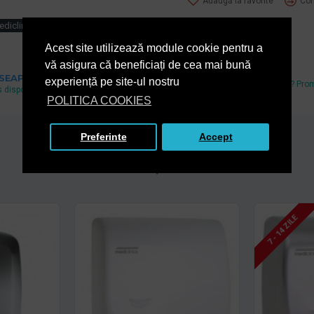
Adaugă la favorite
Com
diclinics
Acest site utilizează module cookie pentru a
vă asigura că beneficiați de cea mai bună
Cel mai mic pret
 SEAP
experiență pe site-ul nostru
Ai gasit un pret mai mic? Pro
 disponibil si pe www.e-licitatie.ro
echivalam.
POLITICA COOKIES
Preferinte
Accept
De la acelasi producator
7 - 14 ZILE