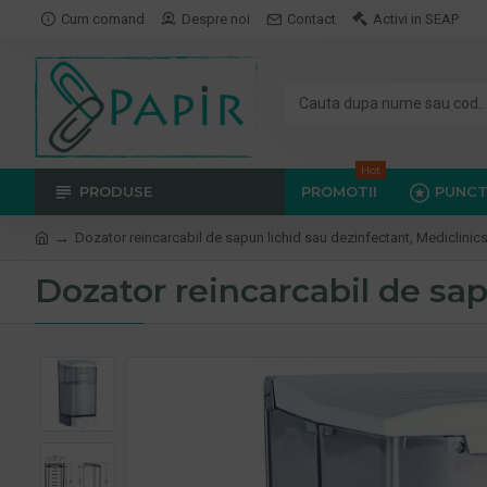
Cum comand
Despre noi
Contact
Activi in SEAP
Hot
PRODUSE
PROMOTII
PUNCT
Dozator reincarcabil de sapun lichid sau dezinfectant, Mediclinics
Dozator reincarcabil de sap