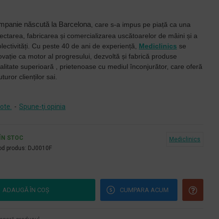
mpanie născută la Barcelona
, care s-a impus pe piață ca una
iectarea, fabricarea și comercializarea uscătoarelor de mâini și a
ectivități.
Cu
peste 40 de ani de experiență,
Mediclinics
se
vație ca motor al progresului, dezvoltă și fabrică produse
 calitate superioară
, prietenoase cu mediul înconjurător, care oferă
turor clienților sai.
ote.
-
Spune-ţi opinia
ÎN STOC
Mediclinics
d produs:
DJ0010F
ADAUGĂ ÎN COŞ
CUMPARA ACUM