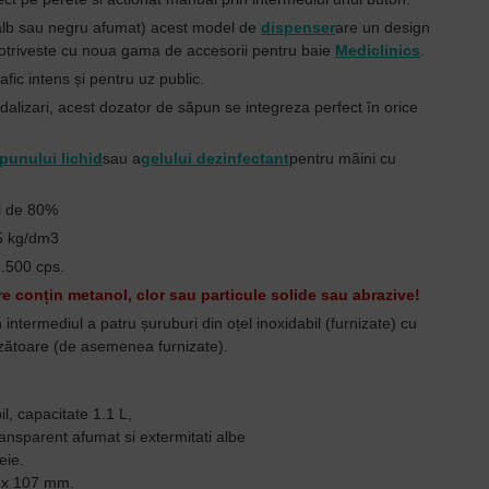
 (alb sau negru afumat) acest model de
dispenser
are un design
 potriveste cu noua gama de accesorii pentru baie
Mediclinics
.
trafic intens și pentru uz public.
dalizari,
acest dozator de săpun se integreza perfect în orice
punului lichid
sau a
gelului dezinfectant
pentru mâini cu
l de 80%
35 kg/dm3
.500 cps.
 conțin metanol, clor sau particule solide sau abrazive!
intermediul a patru șuruburi din oțel inoxidabil (furnizate) cu
nzătoare (de asemenea furnizate).
l, capacitate 1.1 L,
ransparent afumat si extermitati albe
eie.
 x 107 mm.