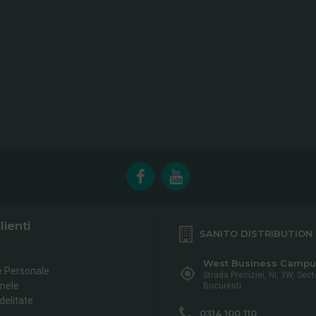
lienti
SANITO DISTRIBUTION
West Business Campu
e Personale
Strada Preciziei, Nr, 3W, Sect
mele
Bucuresti
delitate
0314 100 110