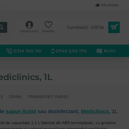
Info livrare
0 produs(e) - 0,00 lei
Contul meu
Favorite
0314 100 110
0740 230 170
BLOG
diclinics, 1L
II
OPINII
TRANSPORT RAPID
de
sapun lichid
sau dezinfectant,
Mediclinics
, 1L
chid de
capacitate
1,1 L fabricat din ABS termoplastic, cu grosime
rect pe perete si actionat manual prin intermediul unui buton.