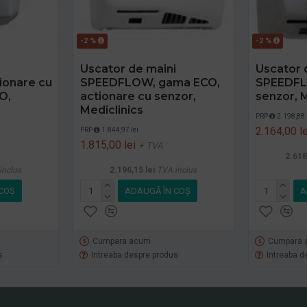
-2 %
-2 %
i
Uscator de maini
Uscator 
onare cu
SPEEDFLOW, gama ECO,
SPEEDFL
O,
actionare cu senzor,
senzor, M
Mediclinics
PRP
2.198,88 
2.164,00 le
PRP
1.844,97 lei
1.815,00 lei
+ TVA
2.618
inclus
2.196,15 lei
TVA inclus
COŞ
ADAUGĂ ÎN COŞ
A
Cumpara acum
Cumpara 
s
Intreaba despre produs
Intreaba d