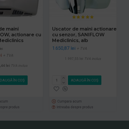
de maini
Uscator de maini actionare
OW, actionare cu
cu senzor, SANIFLOW
ediclinics
Mediclinics, alb
1.650,87 lei
+ TVA
lei
i
+ TVA
1.997,55 lei
TVA inclus
,44 lei
TVA inclus
DAUGĂ ÎN COŞ
ADAUGĂ ÎN COŞ
acum
Cumpara acum
espre produs
Intreaba despre produs