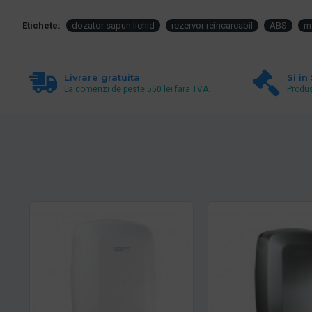
Etichete:
dozator sapun lichid
rezervor reincarcabil
ABS
me
Livrare gratuita
Si in
La comenzi de peste 550 lei fara TVA.
Produs