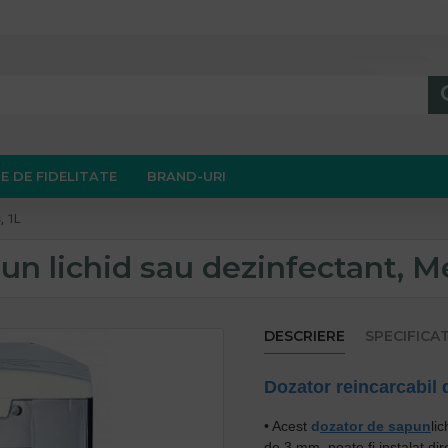
E DE FIDELITATE
BRAND-URI
, 1L
un lichid sau dezinfectant, Me
DESCRIERE
SPECIFICAT
Dozator
reincarcabil
• Acest
d
ozator de sapun
li
de 3 mm, poate fi instalat di