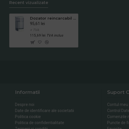
Recent vizualizate
Dozator reincarcabil de sapun lichid sau dezinfectant, Mediclinics, 1L
95,61 lei
+ TVA
115,69 lei
TVA inclus
Informatii
Suport C
Despre noi
Contul meu
Date de identificare ale societatii
Control Dat
Politica cookie
Comenzile 
Politica de confidentialitate
Puncte de fi
Termeni si conditii
Favorite