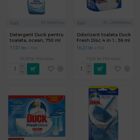
Duck
RT_IG5601buc
Duck
RT_JX000202buc
Detergent Duck pentru
Odorizant toaleta Duck
toaleta, ocean, 750 ml
Fresh Disc 4 in 1 , 36 ml
17,01 lei
16,21 lei
+ TVA
+ TVA
20,58 lei
TVA inclus
19,61 lei
TVA inclus