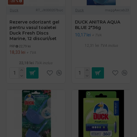
-20 %
Duck
RT_JX000207buc
Duck
maggAwcab23
Rezerve odorizant gel
DUCK ANITRA AQUA
pentru vasul toaletei
BLUE 2*36g
Duck Fresh Discs
10,17 lei
+ TVA
Marine, 12 discuri/set
12,31 lei
TVA inclus
PRP
22,79 lei
18,33 lei
+ TVA
22,18 lei
TVA inclus