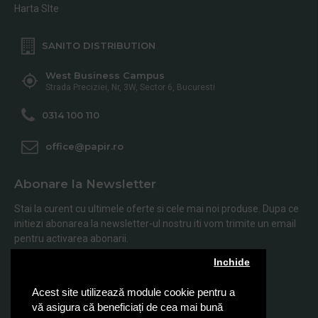
Harta SIte
SANITO DISTRIBUTION
West Business Campus
Strada Preciziei, Nr, 3W, Sector 6, Bucuresti
0314 100 110
office@papir.ro
Abonare la Newsletter
Stai la curent cu ultimele oferte si cele mai noi produse. Dupa ce
initiezi abonarea la newsletter-ul nostru iti vom trimite un email
pentru activarea abonarii.
Inchide
Abonare
Acest site utilizează module cookie pentru a
Am citit şi sunt de acord cu
Politica de Confidentialitate
vă asigura că beneficiați de cea mai bună