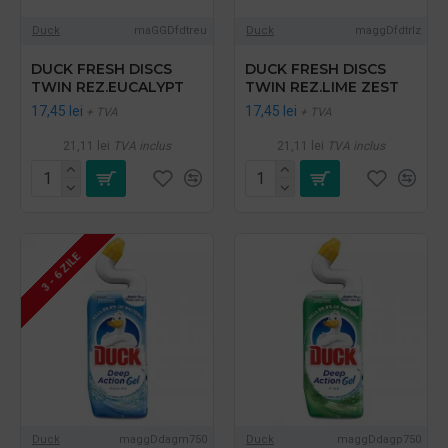
Duck
maGGDfdtreu
Duck
maggDfdtrlz
DUCK FRESH DISCS
DUCK FRESH DISCS
TWIN REZ.EUCALYPT
TWIN REZ.LIME ZEST
17,45 lei
17,45 lei
+ TVA
+ TVA
21,11 lei
TVA inclus
21,11 lei
TVA inclus
3 - 6 ZILE
Duck
maggDdagm750
Duck
maggDdagp750