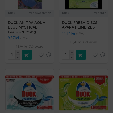
Duck
maggAwcabms23
Duck
maggDflz
DUCK ANITRA AQUA
DUCK FRESH DISCS
BLUE MYSTICAL
APARAT LIME ZEST
LAGOON 2*36g
11,14 lei
+ TVA
9,87 lei
+ TVA
13,48 lei
TVA inclus
11,94 lei
TVA inclus