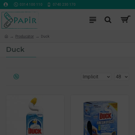
0314 100 110
0740 230 170
Producător
Duck
Duck