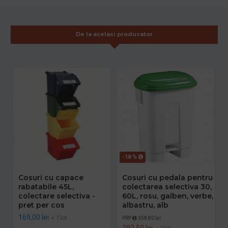
De la acelasi producator
-18 %
Cosuri cu capace
Cosuri cu pedala pentru
rabatabile 45L,
colectarea selectiva 30,
colectare selectiva -
60L, rosu, galben, verbe,
pret per cos
albastru, alb
169,00 lei
+ TVA
PRP
358,80 lei
292,50 lei