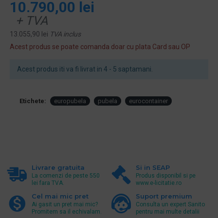
10.790,00 lei
+ TVA
13.055,90 lei
TVA inclus
Acest produs se poate comanda doar cu plata Card sau OP
Acest produs iti va fi livrat in 4 - 5 saptamani.
Etichete:
europubela
pubela
eurocontainer
Livrare gratuita
Si in SEAP
La comenzi de peste 550
Produs disponibil si pe
lei fara TVA.
www.e-licitatie.ro
Cel mai mic pret
Suport premium
Ai gasit un pret mai mic?
Consulta un expert Sanito
Promitem sa il echivalam.
pentru mai multe detalii