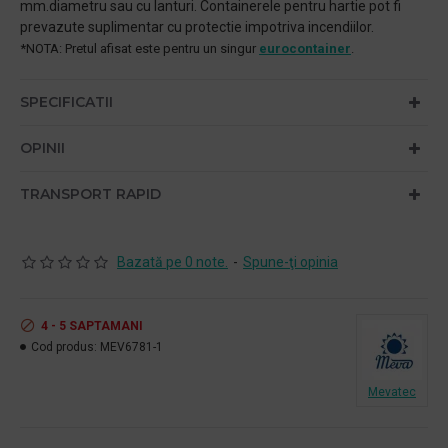
mm.diametru sau cu lanturi. Containerele pentru hartie pot fi
prevazute suplimentar cu protectie impotriva incendiilor.
*NOTA: Pretul afisat este pentru un singur
eurocontainer
.
SPECIFICATII
OPINII
TRANSPORT RAPID
Bazată pe 0 note.
-
Spune-ţi opinia
4 - 5 SAPTAMANI
Cod produs:
MEV6781-1
Mevatec