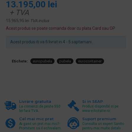
13.195,00 lei
+ TVA
15.965,95 lei
TVA inclus
Acest produs se poate comanda doar cu plata Card sau OP
Acest produs iti va fi livrat in 4 - 5 saptamani.
Etichete:
europubela
pubela
eurocontainer
Livrare gratuita
Si in SEAP
La comenzi de peste 550
Produs disponibil si pe
lei fara TVA.
www.e-licitatie.ro
Cel mai mic pret
Suport premium
Ai gasit un pret mai mic?
Consulta un expert Sanito
Promitem sa il echivalam.
pentru mai multe detalii