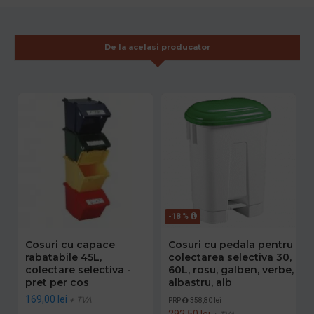
De la acelasi producator
-18 %
Cosuri cu capace
Cosuri cu pedala pentru
rabatabile 45L,
colectarea selectiva 30,
colectare selectiva -
60L, rosu, galben, verbe,
pret per cos
albastru, alb
169,00 lei
+ TVA
PRP
358,80 lei
292,50 lei