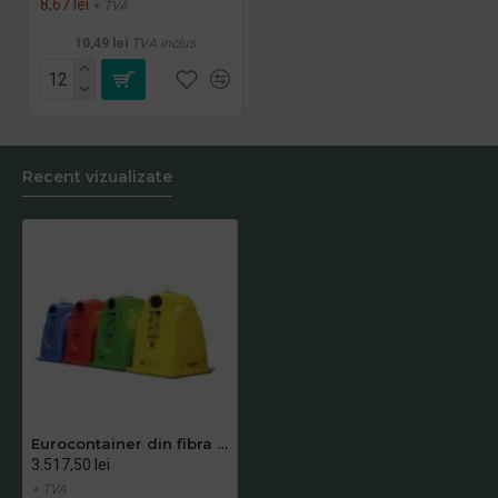
8,67 lei
+ TVA
10,49 lei
TVA inclus
Recent vizualizate
Eurocontainer din fibra de sticla, rosu
3.517,50 lei
+ TVA