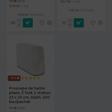
4,67 lei
PRP
6,67 lei
+ TVA
4,94 lei
+ TVA
5,65 lei
TVA inclus
5,98 lei
TVA inclus
-10 %
Prosoape de hartie
pliate, Z fold, 2 straturi,
23 x 23 cm, AQAS, 200
buc/pachet
PRP
9,64 lei