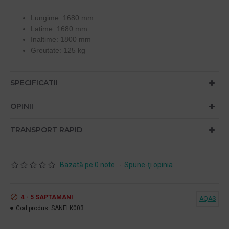
Lungime: 1680 mm
Latime: 1680 mm
Inaltime: 1800 mm
Greutate: 125 kg
SPECIFICATII
OPINII
TRANSPORT RAPID
Bazată pe 0 note.
-
Spune-ţi opinia
4 - 5 SAPTAMANI
AQAS
Cod produs:
SANELK003