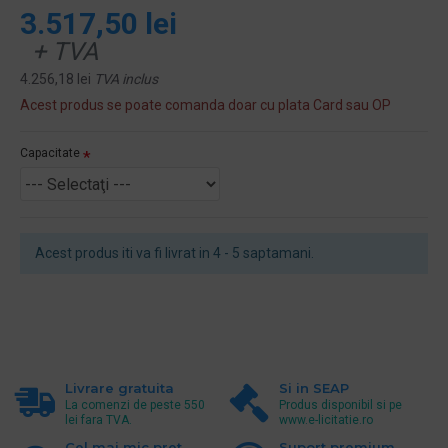
3.517,50 lei
+ TVA
4.256,18 lei
TVA inclus
Acest produs se poate comanda doar cu plata Card sau OP
Capacitate
Acest produs iti va fi livrat in 4 - 5 saptamani.
Livrare gratuita
Si in SEAP
La comenzi de peste 550
Produs disponibil si pe
lei fara TVA.
www.e-licitatie.ro
Cel mai mic pret
Suport premium