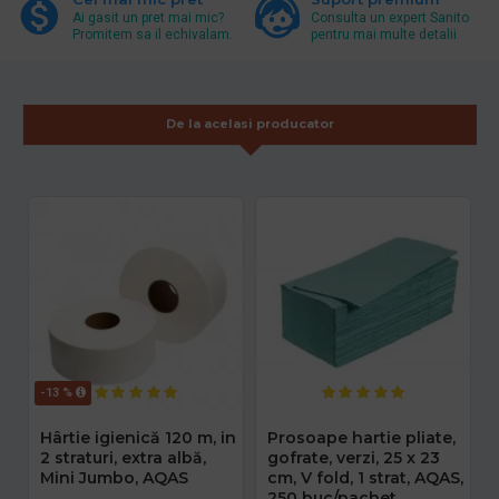
Ai gasit un pret mai mic?
Consulta un expert Sanito
Promitem sa il echivalam.
pentru mai multe detalii
De la acelasi producator
-13 %
Hârtie igienică 120 m, in
Prosoape hartie pliate,
2 straturi, extra albă,
gofrate, verzi, 25 x 23
Mini Jumbo, AQAS
cm, V fold, 1 strat, AQAS,
250 buc/pachet