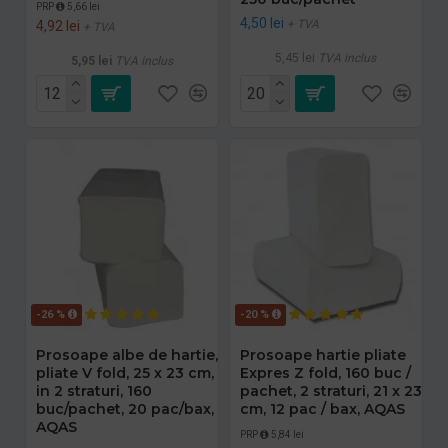
PRP
5,66 lei
4,50 lei
+ TVA
4,92 lei
+ TVA
5,45 lei
TVA inclus
5,95 lei
TVA inclus
-26 %
-20 %
Prosoape albe de hartie,
Prosoape hartie pliate
pliate V fold, 25 x 23 cm,
Expres Z fold, 160 buc /
in 2 straturi, 160
pachet, 2 straturi, 21 x 23
buc/pachet, 20 pac/bax,
cm, 12 pac / bax, AQAS
AQAS
PRP
5,84 lei