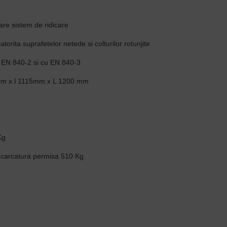
are sistem de ridicare
torita suprafetelor netede si colturilor rotunjite
EN 840-2 si cu EN 840-3
mm x l 1115mm x L 1200 mm
Kg
ncarcatura permisa 510 Kg