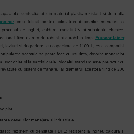
apac plat confectionat din material plastic rezistent si de inalta
ntainer
este folosit pentru colecatrea deseurilor menajere si
 la procesul de inghet, caldura, radiatii UV si substante chimice;
ectionat fiind extrem de robust si durabil in timp.
Eurocontainer
ri, lovituri si degradare, cu capacitate de 1100 L, este compatibil
Manipularea acestuia se poate face cu usurinta, datorita manerelor
 usor chiar si la sarcini grele
. M
odelul standard este prevazut cu
 prevazute cu sistem de franare, iar diametrul acestora fiind de 200
ru
ac plat
tarea deseurilor menajere si industriale
lastic rezistent cu densitate HDPE; rezistent la inghet, caldura si