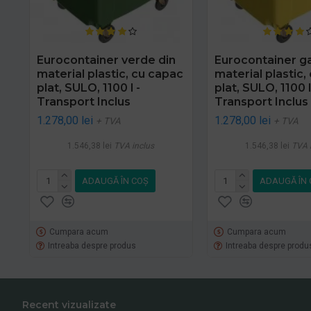
Eurocontainer verde din
Eurocontainer ga
material plastic, cu capac
material plastic,
plat, SULO, 1100 l -
plat, SULO, 1100 l
Transport Inclus
Transport Inclus
1.278,00 lei
1.278,00 lei
+ TVA
+ TVA
1.546,38 lei
TVA inclus
1.546,38 lei
TVA 
ADAUGĂ ÎN COŞ
ADAUGĂ ÎN 
Cumpara acum
Cumpara acum
Intreaba despre produs
Intreaba despre produ
Recent vizualizate