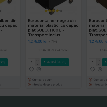
lben din
Eurocontainer negru din
Eurocont
 cu capac
material plastic, cu capac
material 
 -
plat SULO, 1100 L -
plat, SULO
Transport Inclus
Transpor
1.278,00 lei
1.278,00 le
+ TVA
inclus
1.546,38 lei
TVA inclus
1.546
COŞ
ADAUGĂ ÎN COŞ
A
Cumpara acum
Cumpara 
s
Intreaba despre produs
Intreaba d