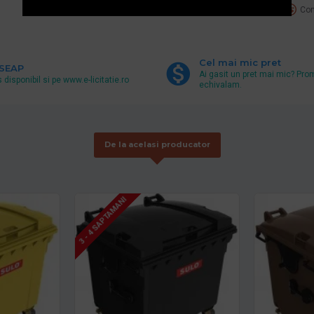
Adaugă la favorite
Com
Cel mai mic pret
 SEAP
Ai gasit un pret mai mic? Pro
 disponibil si pe www.e-licitatie.ro
echivalam.
De la acelasi producator
3 - 4 SAPTAMANI