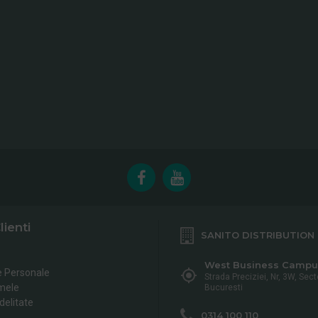
lienti
SANITO DISTRIBUTION
West Business Campu
e Personale
Strada Preciziei, Nr, 3W, Sect
mele
Bucuresti
delitate
0314 100 110