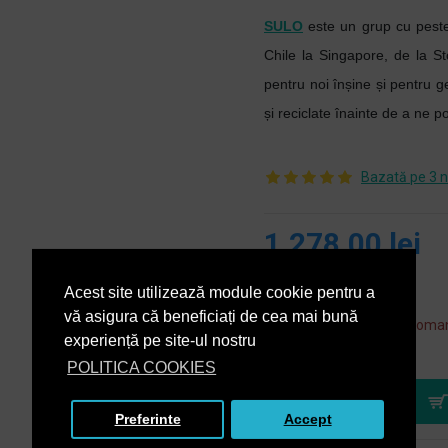
SULO
este un grup cu peste
Chile la Singapore, de la 
pentru noi înșine și pentru ge
și reciclate înainte de a ne p
Bazată pe 3 n
1.278,00 lei
+ TVA
Acest site utilizează module cookie pentru a
1.546,38 lei
TVA inclus
vă asigura că beneficiați de cea mai bună
Acest produs se poate coman
experiență pe site-ul nostru
OP
POLITICA COOKIES
Preferinte
Accept