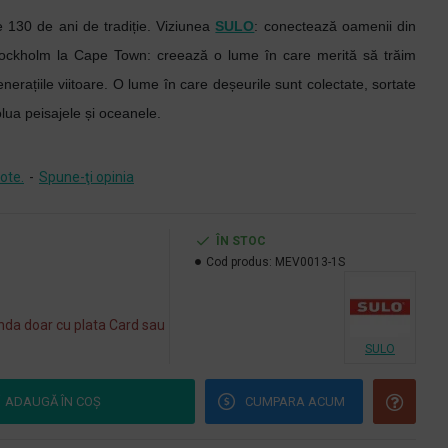
 130 de ani de tradiție. Viziunea
SULO
: conectează oamenii din
Stockholm la Cape Town: creează o lume în care merită să trăim
nerațiile viitoare. O lume în care deșeurile sunt colectate, sortate
olua peisajele și oceanele.
ote.
-
Spune-ţi opinia
ÎN STOC
Cod produs:
MEV0013-1S
da doar cu plata Card sau
SULO
ADAUGĂ ÎN COŞ
CUMPARA ACUM