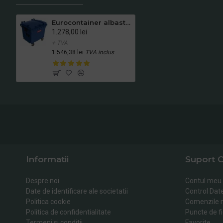
Eurocontainer albastru din material plastic, cu capac plat, SULO, 1100 L - Transport Inclus
1.278,00 lei
+ TVA
1.546,38 lei
TVA inclus
Informatii
Suport C
Despre noi
Contul meu
Date de identificare ale societatii
Control Dat
Politica cookie
Comenzile 
Politica de confidentialitate
Puncte de fi
Termeni si conditii
Favorite