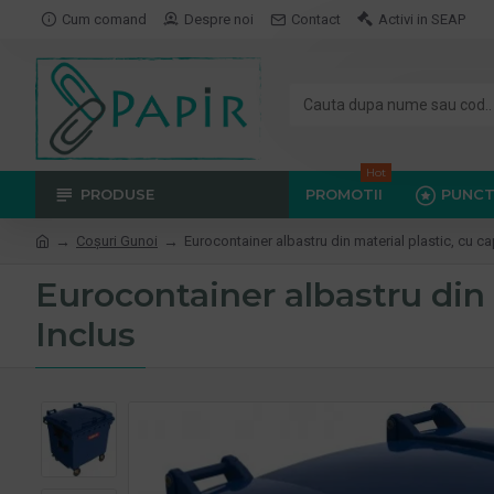
Cum comand
Despre noi
Contact
Activi in SEAP
Hot
PRODUSE
PROMOTII
PUNCT
Coşuri Gunoi
Eurocontainer albastru din material plastic, cu ca
Eurocontainer albastru din 
Inclus