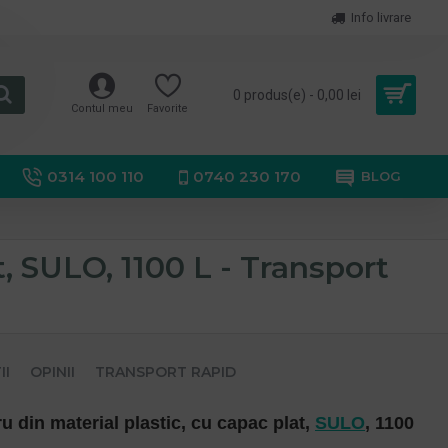
Info livrare
0 produs(e) - 0,00 lei
Contul meu
Favorite
0314 100 110
0740 230 170
BLOG
t, SULO, 1100 L - Transport
II
OPINII
TRANSPORT RAPID
u din material plastic, cu capac plat,
SULO
, 1100