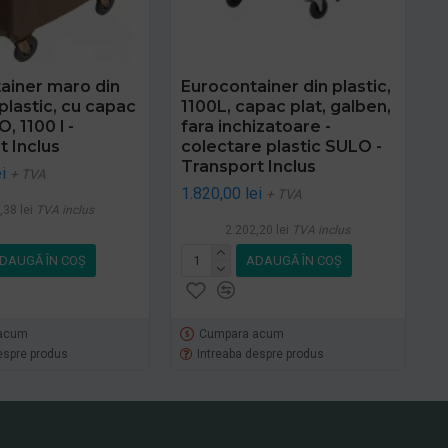
ainer maro din
Eurocontainer din plastic,
plastic, cu capac
1100L, capac plat, galben,
, 1100 l -
fara inchizatoare -
t Inclus
colectare plastic SULO -
Transport Inclus
i
+ TVA
1.820,00 lei
+ TVA
,38 lei
TVA inclus
2.202,20 lei
TVA inclus
DAUGĂ ÎN COŞ
ADAUGĂ ÎN COŞ
acum
Cumpara acum
espre produs
Intreaba despre produs