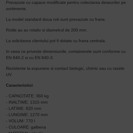
Prevazute cu capace modificate pentru colectarea deseurilor pe
sortimente.
La model standard doua roti sunt prevazute cu frane.
Rotile au ax rotativ si diametrul de 200 mm.
La solicitarea clientului pot fi dotate cu frana centrala.
In ceea ce priveste dimensiunile, containerele sunt conforme cu
EN 840-2 si cu EN 840-3.
Rezistente la expunere si contact biologic, chimic sau cu razele
UV.
Caracteristici
:
- CAPACITATE: 360 kg
- INALTIME: 1315 mm
- LATIME: 820 mm
- LUNGIME: 1270 mm
- VOLUM: 770 l
- CULOARE: galbena