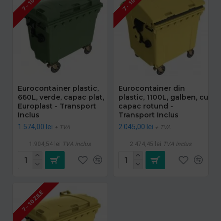
7 - 10 ZILE
7 - 10 ZILE
Eurocontainer plastic,
Eurocontainer din
660L, verde, capac plat,
plastic, 1100L, galben, cu
Europlast - Transport
capac rotund -
Inclus
Transport Inclus
1.574,00 lei
2.045,00 lei
+ TVA
+ TVA
1.904,54 lei
TVA inclus
2.474,45 lei
TVA inclus
7 - 10 ZILE