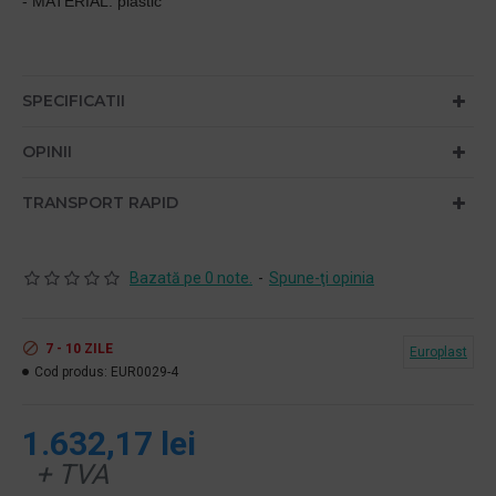
- MATERIAL: plastic
SPECIFICATII
OPINII
TRANSPORT RAPID
Bazată pe 0 note.
-
Spune-ţi opinia
7 - 10 ZILE
Europlast
Cod produs:
EUR0029-4
1.632,17 lei
+ TVA