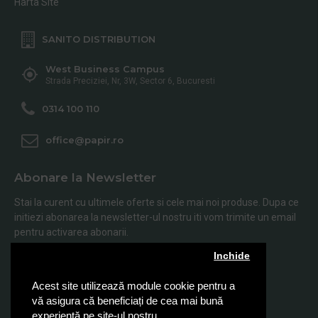
Harta SIte
SANITO DISTRIBUTION
West Business Campus
Strada Preciziei, Nr, 3W, Sector 6, Bucuresti
0314 100 110
office@papir.ro
Abonare la Newsletter
Stai la curent cu ultimele oferte si cele mai noi produse. Dupa ce
initiezi abonarea la newsletter-ul nostru iti vom trimite un email
pentru activarea abonarii.
Inchide
Abonare
Acest site utilizează module cookie pentru a
Am citit şi sunt de acord cu
Politica de Confidentialitate
vă asigura că beneficiați de cea mai bună
experiență pe site-ul nostru