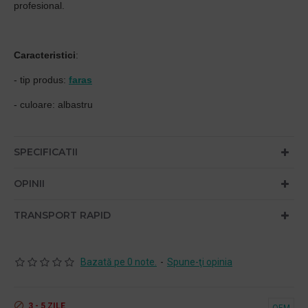
profesional.
Caracteristici
:
- tip produs:
faras
- culoare: albastru
SPECIFICATII
OPINII
TRANSPORT RAPID
Bazată pe 0 note.
-
Spune-ţi opinia
3 - 5 ZILE