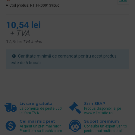
OEM
Cod produs:
RT_PR000139buc
10,54 lei
+ TVA
12,75 lei
TVA inclus
Cantitate minimă de comandat pentru acest produs
este de 5 bucati
Livrare gratuita
Si in SEAP
La comenzi de peste 550
Produs disponibil si pe
lei fara TVA.
www.e-licitatie.ro
Cel mai mic pret
Suport premium
Ai gasit un pret mai mic?
Consulta un expert Sanito
Promitem sa il echivalam.
pentru mai multe detalii