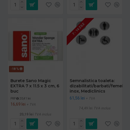
7 - 14 ZILE
-18 %
Burete Sano Magic
Semnalistica toaleta:
EXTRA 7 x 11.5 x 3 cm, 6
dizabilitati/barbati/femei/m
buc
inox, Mediclinics
61,56 lei
+ TVA
PRP
20,41 lei
16,69 lei
+ TVA
74,49 lei
TVA inclus
20,19 lei
TVA inclus