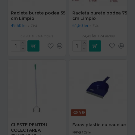
Racleta burete podea 55
Racleta burete podea 75
cm Limpio
cm Limpio
49,50 lei
61,50 lei
+ TVA
+ TVA
59,90 lei
TVA inclus
74,42 lei
TVA inclus
-20 %
CLESTE PENTRU
Faras plastic cu cauciuc
COLECTAREA
PRP
4,29 lei