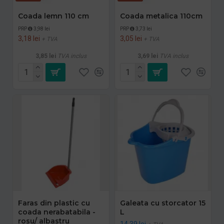
Coada lemn 110 cm
Coada metalica 110cm
PRP
3,98 lei
PRP
3,73 lei
3,18 lei
3,05 lei
+ TVA
+ TVA
3,85 lei
TVA inclus
3,69 lei
TVA inclus
Faras din plastic cu
Galeata cu storcator 15
coada nerabatabila -
L
rosu/ albastru
14,39 lei