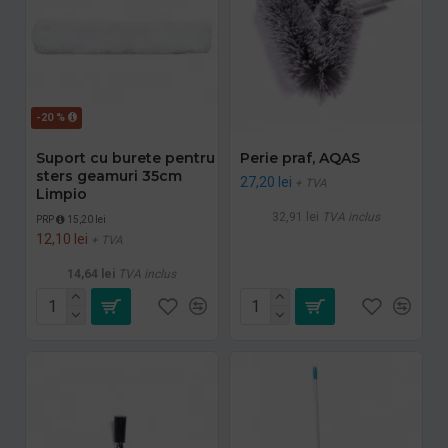
-20 %
Suport cu burete pentru
Perie praf, AQAS
sters geamuri 35cm
27,20 lei
+ TVA
Limpio
32,91 lei
TVA inclus
PRP
15,20 lei
12,10 lei
+ TVA
14,64 lei
TVA inclus