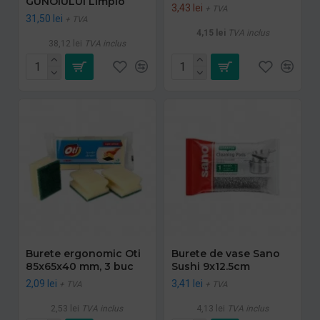
GUNOIULUI Limpio
3,43 lei
+ TVA
31,50 lei
+ TVA
4,15 lei
TVA inclus
38,12 lei
TVA inclus
Burete ergonomic Oti
Burete de vase Sano
85x65x40 mm, 3 buc
Sushi 9x12.5cm
2,09 lei
3,41 lei
+ TVA
+ TVA
2,53 lei
TVA inclus
4,13 lei
TVA inclus