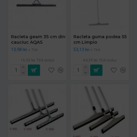
Racleta geam 35 cm din
Racleta guma podea 55
cauciuc AQAS
cm Limpio
13,98 lei
53,13 lei
+ TVA
+ TVA
16,92 lei
TVA inclus
64,29 lei
TVA inclus