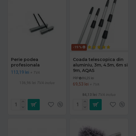
-19 %
Perie podea
Coada telescopica din
profesionala
aluminiu, 3m, 4.5m, 6m si
9m, AQAS
113,19 lei
+ TVA
PRP
86,25 lei
136,96 lei
TVA inclus
69,53 lei
+ TVA
84,13 lei
TVA inclus