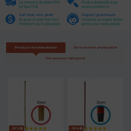
La comenzi de peste 550
Produs disponibil si pe
lei fara TVA.
www.e-licitatie.ro
Cel mai mic pret
Suport premium
Ai gasit un pret mai mic?
Consulta un expert Sanito
Promitem sa il echivalam.
pentru mai multe detalii
Produse Asemanatoare
De la acelasi producator
Din aceeasi categorie
-20 %
-18 %