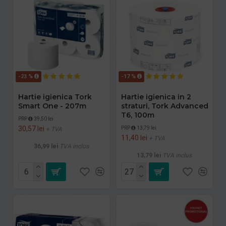
-23 %
-17 %
Hartie igienica Tork
Hartie igienica in 2
Smart One - 207m
straturi, Tork Advanced
T6, 100m
PRP
39,50 lei
30,57 lei
PRP
13,79 lei
+ TVA
11,40 lei
+ TVA
36,99 lei
TVA inclus
13,79 lei
TVA inclus