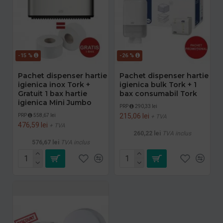
-15 %
-26 %
Pachet dispenser hartie
Pachet dispenser hartie
igienica inox Tork +
igienica bulk Tork + 1
Gratuit 1 bax hartie
bax consumabil Tork
igienica Mini Jumbo
PRP
290,33 lei
215,06 lei
PRP
558,67 lei
+ TVA
476,59 lei
+ TVA
260,22 lei
TVA inclus
576,67 lei
TVA inclus