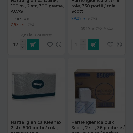
Hartie Igienica Deink,
Hartie igienica 2 str, 8
100 m , 2 str, 300 grame,
role, 350 portii / rola
AQAS
Scott
29,08 lei
+ TVA
PRP
3,73 lei
2,98 lei
+ TVA
35,19 lei
TVA inclus
3,61 lei
TVA inclus
Hartie igienica Kleenex
Hartie igienica bulk
2 str, 600 portii / rola,
Scott, 2 str, 36 pachete /
pret per rola
bax, 250 buc / pachet