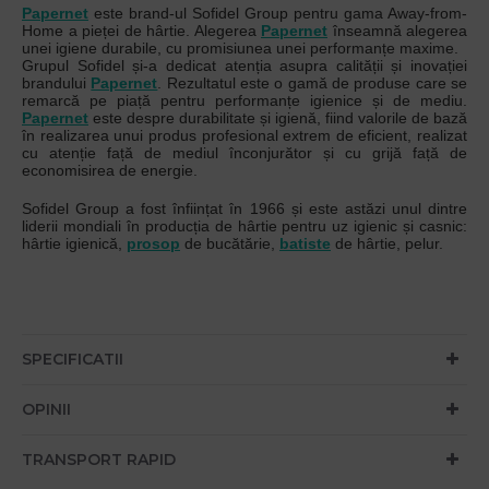
Papernet
este brand-ul Sofidel Group pentru gama Away-from-
Home a pieței de hârtie. Alegerea
Papernet
înseamnă alegerea
unei igiene durabile, cu promisiunea unei performanțe maxime.
Grupul Sofidel și-a dedicat atenția asupra calității și inovației
brandului
Papernet
. Rezultatul este o gamă de produse care se
remarcă pe piață pentru performanțe igienice și de mediu.
Papernet
este despre durabilitate și igienă, fiind valorile de bază
în realizarea unui produs profesional extrem de eficient, realizat
cu atenție față de mediul înconjurător și cu grijă față de
economisirea de energie.
Sofidel Group a fost înființat în 1966 și este astăzi unul dintre
liderii mondiali în producția de hârtie pentru uz igienic și casnic:
hârtie igienică,
prosop
de bucătărie,
batiste
de hârtie, pelur.
SPECIFICATII
OPINII
TRANSPORT RAPID