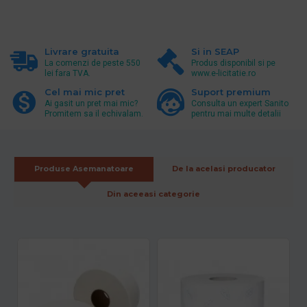
Livrare gratuita
Si in SEAP
La comenzi de peste 550
Produs disponibil si pe
lei fara TVA.
www.e-licitatie.ro
Cel mai mic pret
Suport premium
Ai gasit un pret mai mic?
Consulta un expert Sanito
Promitem sa il echivalam.
pentru mai multe detalii
Produse Asemanatoare
De la acelasi producator
Din aceeasi categorie