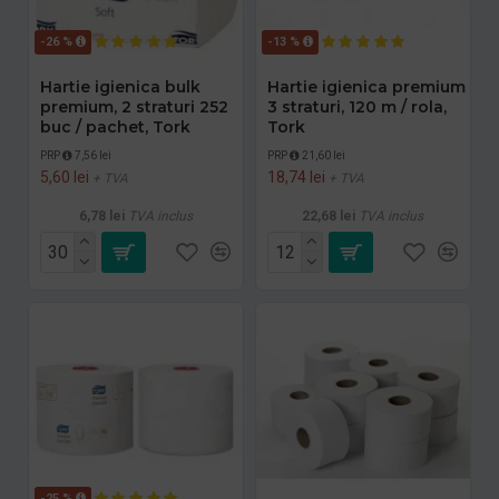
-26 %
-13 %
Hartie igienica bulk
Hartie igienica premium
premium, 2 straturi 252
3 straturi, 120 m / rola,
buc / pachet, Tork
Tork
PRP
7,56 lei
PRP
21,60 lei
5,60 lei
18,74 lei
+ TVA
+ TVA
6,78 lei
TVA inclus
22,68 lei
TVA inclus
-25 %