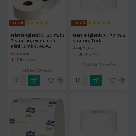
-13 %
-26 %
Hârtie igienică 120 m, in
Hartie igienica, 170 m, 2
2 straturi, extra albă,
straturi, Tork
Mini Jumbo, AQAS
PRP
21,68 lei
16,06 lei
PRP
5,66 lei
+ TVA
4,92 lei
+ TVA
19,43 lei
TVA inclus
5,95 lei
TVA inclus