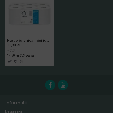
Hartie igienica mini jumbo, in 2 straturi, 12 role/bax, Papernet, 474 grame
11,98 lei
+ TVA
14,50 lei
TVA inclus
Informatii
Despre noi