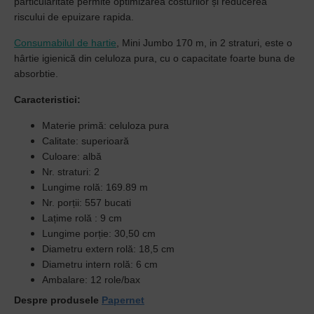
particularitate permite optimizarea costurilor și reducerea
riscului de epuizare rapida.
Consumabilul de hartie
, Mini Jumbo 170 m, in 2 straturi, este o
hârtie igienică din celuloza pura, cu o capacitate foarte buna de
absorbtie.
Caracteristici:
Materie primă: celuloza pura
Calitate: superioară
Culoare: albă
Nr. straturi: 2
Lungime rolă: 169.89 m
Nr. porții: 557 bucati
Lațime rolă : 9 cm
Lungime porție: 30,50 cm
Diametru extern rolă: 18,5 cm
Diametru intern rolă: 6 cm
Ambalare: 12 role/bax
Despre produsele
Papernet