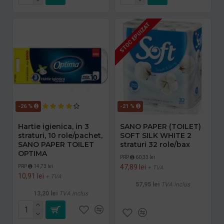
STOC EPUIZAT
-26 %
-21 %
Hartie igienica, in 3
SANO PAPER (TOILET)
straturi, 10 role/pachet,
SOFT SILK WHITE 2
SANO PAPER TOILET
straturi 32 role/bax
OPTIMA
PRP
60,33 lei
47,89 lei
PRP
14,73 lei
+ TVA
10,91 lei
+ TVA
57,95 lei
TVA inclus
13,20 lei
TVA inclus