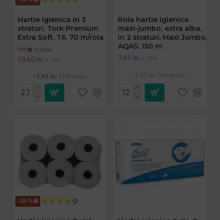
Hartie igienica in 3
Rola hartie igienica
straturi, Tork Premium
maxi-jumbo, extra alba,
Extra Soft, T6, 70 m/rola
in 2 straturi, Maxi Jumbo,
AQAS, 150 m
PRP
14,06 lei
7,41 lei
+ TVA
10,60 lei
+ TVA
8,97 lei
TVA inclus
12,83 lei
TVA inclus
-20 %