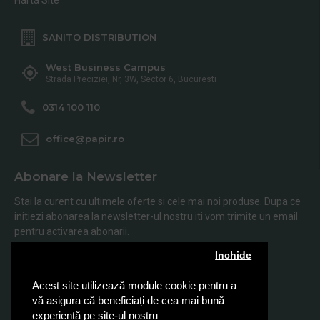
SANITO DISTRIBUTION
West Business Campus
Strada Preciziei, Nr, 3W, Sector 6, Bucuresti
0314 100 110
office@papir.ro
Abonare la Newsletter
Stai la curent cu ultimele oferte si cele mai noi produse. Dupa ce
initiezi abonarea la newsletter-ul nostru iti vom trimite un email
pentru activarea abonarii.
Inchide
Abonare
Acest site utilizează module cookie pentru a
Am citit şi sunt de acord cu
Politica de Confidentialitate
vă asigura că beneficiați de cea mai bună
experiență pe site-ul nostru