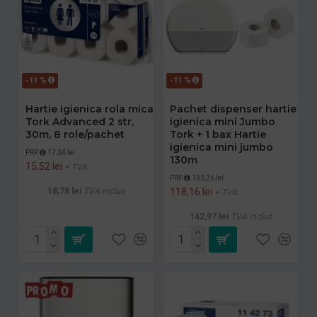
-11 %
-11 %
Hartie igienica rola mica
Pachet dispenser hartie
Tork Advanced 2 str,
igienica mini Jumbo
30m, 8 role/pachet
Tork + 1 bax Hartie
igienica mini jumbo
PRP
17,36 lei
130m
15,52 lei
+ TVA
PRP
133,26 lei
18,78 lei
TVA inclus
118,16 lei
+ TVA
142,97 lei
TVA inclus