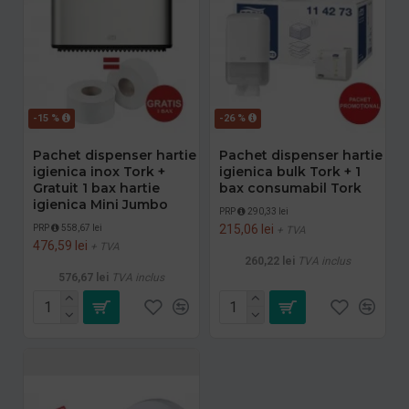
-15 %
-26 %
Pachet dispenser hartie
Pachet dispenser hartie
igienica inox Tork +
igienica bulk Tork + 1
Gratuit 1 bax hartie
bax consumabil Tork
igienica Mini Jumbo
PRP
290,33 lei
215,06 lei
PRP
558,67 lei
+ TVA
476,59 lei
+ TVA
260,22 lei
TVA inclus
576,67 lei
TVA inclus