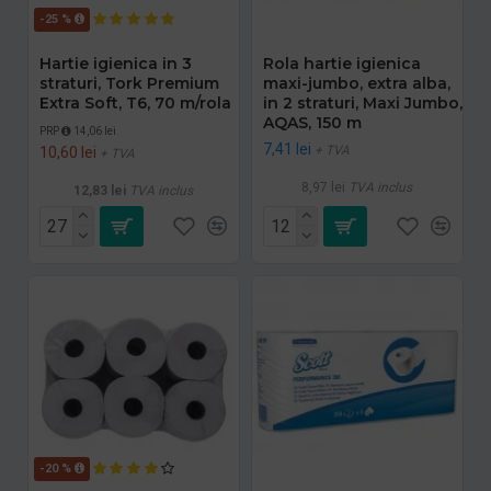
-25 %
Hartie igienica in 3
Rola hartie igienica
straturi, Tork Premium
maxi-jumbo, extra alba,
Extra Soft, T6, 70 m/rola
in 2 straturi, Maxi Jumbo,
AQAS, 150 m
PRP
14,06 lei
7,41 lei
+ TVA
10,60 lei
+ TVA
8,97 lei
TVA inclus
12,83 lei
TVA inclus
-20 %