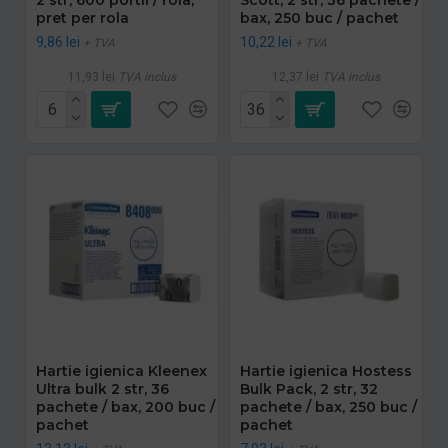
pret per rola
bax, 250 buc / pachet
9,86 lei
10,22 lei
+ TVA
+ TVA
11,93 lei
TVA inclus
12,37 lei
TVA inclus
Hartie igienica Kleenex
Hartie igienica Hostess
Ultra bulk 2 str, 36
Bulk Pack, 2 str, 32
pachete / bax, 200 buc /
pachete / bax, 250 buc /
pachet
pachet