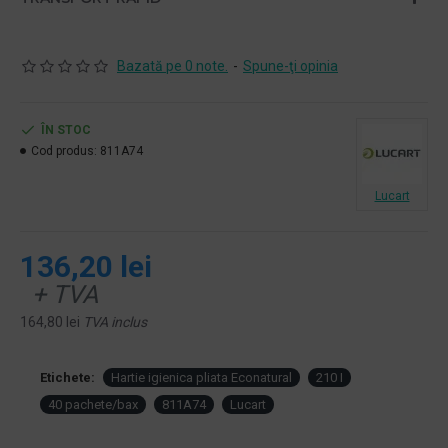
Bazată pe 0 note.
-
Spune-ţi opinia
ÎN STOC
Cod produs:
811A74
Lucart
136,20 lei
+ TVA
164,80 lei
TVA inclus
Etichete:
Hartie igienica pliata Econatural
210 I
40 pachete/bax
811A74
Lucart