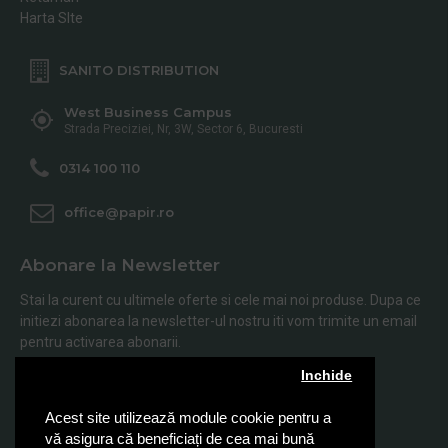
Harta SIte
SANITO DISTRIBUTION
West Business Campus
Strada Preciziei, Nr, 3W, Sector 6, Bucuresti
0314 100 110
office@papir.ro
Abonare la Newsletter
Stai la curent cu ultimele oferte si cele mai noi produse. Dupa ce
initiezi abonarea la newsletter-ul nostru iti vom trimite un email
pentru activarea abonarii.
Inchide
Abonare
Acest site utilizează module cookie pentru a
Am citit şi sunt de acord cu
Politica de Confidentialitate
vă asigura că beneficiați de cea mai bună