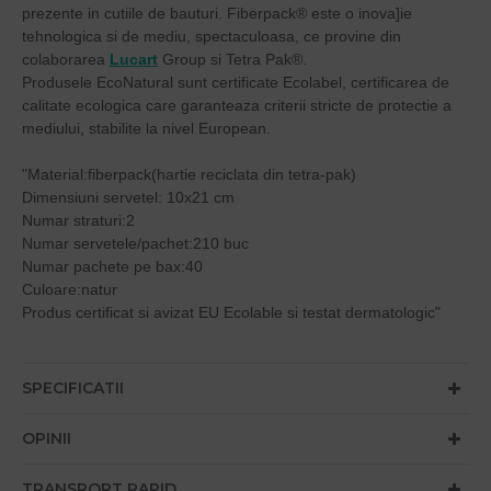
prezente in cutiile de bauturi. Fiberpack® este o inova]ie
tehnologica si de mediu, spectaculoasa, ce provine din
colaborarea
Lucart
Group si Tetra Pak®.
Produsele EcoNatural sunt certificate Ecolabel, certificarea de
calitate ecologica care garanteaza criterii stricte de protectie a
mediului, stabilite la nivel European.
"Material:fiberpack(hartie reciclata din tetra-pak)
Dimensiuni servetel: 10x21 cm
Numar straturi:2
Numar servetele/pachet:210 buc
Numar pachete pe bax:40
Culoare:natur
Produs certificat si avizat EU Ecolable si testat dermatologic"
SPECIFICATII
OPINII
TRANSPORT RAPID