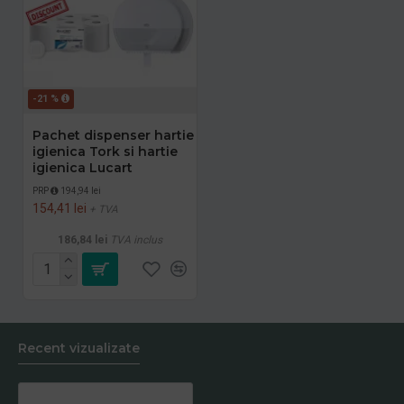
-21 %
Pachet dispenser hartie
igienica Tork si hartie
igienica Lucart
PRP
194,94 lei
154,41 lei
+ TVA
186,84 lei
TVA inclus
Recent vizualizate