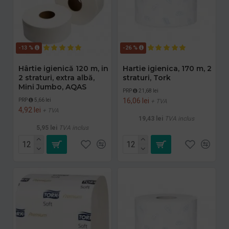
-13 %
-26 %
Hârtie igienică 120 m, in
Hartie igienica, 170 m, 2
2 straturi, extra albă,
straturi, Tork
Mini Jumbo, AQAS
PRP
21,68 lei
16,06 lei
PRP
5,66 lei
+ TVA
4,92 lei
+ TVA
19,43 lei
TVA inclus
5,95 lei
TVA inclus