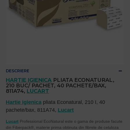
DESCRIERE
HARTIE IGIENICA
PLIATA ECONATURAL,
210 BUC/ PACHET, 40 PACHETE/BAX,
811A74,
LUCART
Hartie igienica
pliata Econatural, 210 I, 40
pachete/bax, 811A74,
Lucart
Lucart
Professional EcoNatural este o gama de produse facute
din Fiberpack®, materie prima obtinuta din fibrele de celuloza