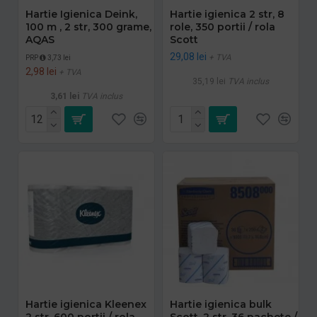
Hartie Igienica Deink,
Hartie igienica 2 str, 8
100 m , 2 str, 300 grame,
role, 350 portii / rola
AQAS
Scott
29,08 lei
+ TVA
PRP
3,73 lei
2,98 lei
+ TVA
35,19 lei
TVA inclus
3,61 lei
TVA inclus
Hartie igienica Kleenex
Hartie igienica bulk
2 str, 600 portii / rola,
Scott, 2 str, 36 pachete /