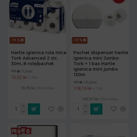
-11 %
-11 %
Hartie igienica rola mica
Pachet dispenser hartie
Tork Advanced 2 str,
igienica mini Jumbo
30m, 8 role/pachet
Tork + 1 bax Hartie
igienica mini jumbo
PRP
17,36 lei
130m
15,52 lei
+ TVA
PRP
133,26 lei
18,78 lei
TVA inclus
118,16 lei
+ TVA
142,97 lei
TVA inclus