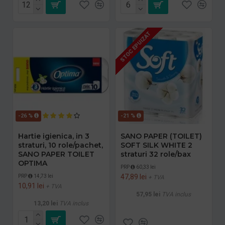
STOC EPUIZAT
-26 %
-21 %
Hartie igienica, in 3
SANO PAPER (TOILET)
straturi, 10 role/pachet,
SOFT SILK WHITE 2
SANO PAPER TOILET
straturi 32 role/bax
OPTIMA
PRP
60,33 lei
47,89 lei
PRP
14,73 lei
+ TVA
10,91 lei
+ TVA
57,95 lei
TVA inclus
13,20 lei
TVA inclus