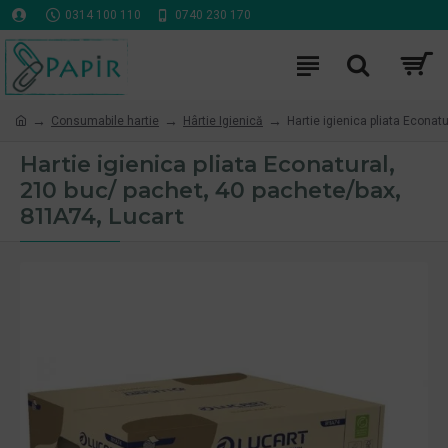
0314 100 110
0740 230 170
Consumabile hartie
Hârtie Igienică
Hartie igienica pliata Econat
Hartie igienica pliata Econatural,
210 buc/ pachet, 40 pachete/bax,
811A74, Lucart