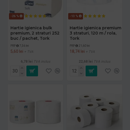
-26 %
-13 %
Hartie igienica bulk
Hartie igienica premium
premium, 2 straturi 252
3 straturi, 120 m / rola,
buc / pachet, Tork
Tork
PRP
7,56 lei
PRP
21,60 lei
5,60 lei
18,74 lei
+ TVA
+ TVA
6,78 lei
TVA inclus
22,68 lei
TVA inclus