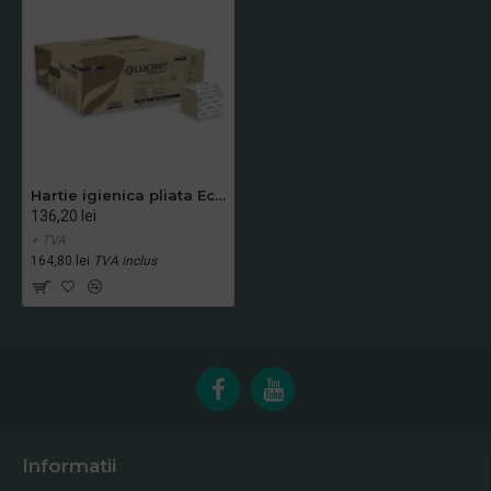
Hartie igienica pliata Econatural, 210 buc/ pachet, 40 pachete/bax, 811A74, Lucart
136,20 lei
+ TVA
164,80 lei
TVA inclus
Informatii