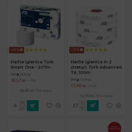
-23 %
-17 %
Hartie igienica Tork
Hartie igienica in 2
Smart One - 207m
straturi, Tork Advanced
T6, 100m
PRP
39,50 lei
30,57 lei
PRP
13,79 lei
+ TVA
11,40 lei
+ TVA
36,99 lei
TVA inclus
13,79 lei
TVA inclus