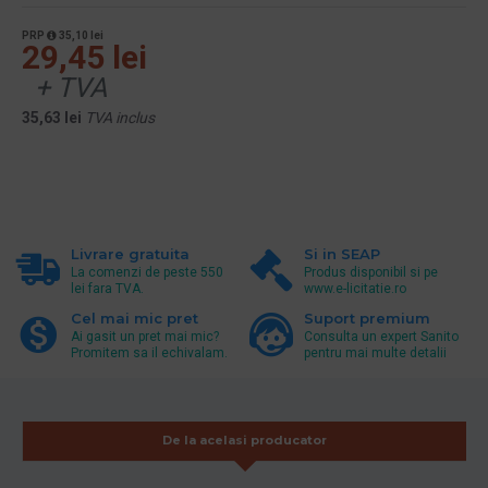
PRP
35,10 lei
29,45 lei
+ TVA
35,63 lei
TVA inclus
Livrare gratuita
Si in SEAP
La comenzi de peste 550
Produs disponibil si pe
lei fara TVA.
www.e-licitatie.ro
Cel mai mic pret
Suport premium
Ai gasit un pret mai mic?
Consulta un expert Sanito
Promitem sa il echivalam.
pentru mai multe detalii
De la acelasi producator