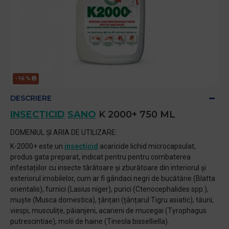
-16 %
DESCRIERE
INSECTICID
SANO
K 2000+ 750 ML
DOMENIUL ȘI ARIA DE UTILIZARE:
K-2000+ este un
insecticid
acaricide lichid microcapsulat,
produs gata preparat, indicat pentru pentru combaterea
infestațiilor cu insecte târâtoare și zburătoare din interiorul și
exteriorul imobilelor, cum ar fi gândaci negri de bucătărie (Blatta
orientalis), furnici (Lasius niger), purici (Ctenocephalides spp.),
muște (Musca domestica), țânțari (țânțarul Tigru asiatic), tăuni,
viespi, musculițe, păianjeni, acarieni de mucegai (Tyrophagus
putrescintiae), molii de haine (Tineola bisselliella).