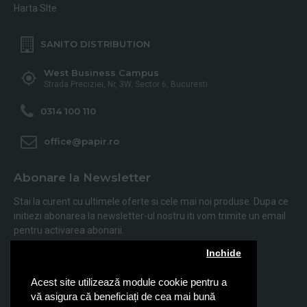
Harta SIte
SANITO DISTRIBUTION
West Business Campus
Strada Preciziei, Nr, 3W, Sector 6, Bucuresti
0314 100 110
office@papir.ro
Abonare la Newsletter
Stai la curent cu ultimele oferte si cele mai noi produse. Dupa ce
initiezi abonarea la newsletter-ul nostru iti vom trimite un email
pentru activarea abonarii.
Inchide
Abonare
Acest site utilizează module cookie pentru a
Am citit şi sunt de acord cu
Politica de Confidentialitate
vă asigura că beneficiați de cea mai bună