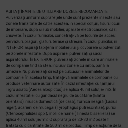
AGITAȚI ÎNAINTE DE UTILIZARE! DOZELE RECOMANDATE:
Pulverizați uniform suprafețele unde sunt prezente insecte sau
zonele tranzitate de către acestea, în special colțuri, fisuri, locuri
de îmbinare, după și sub mobilier, aparate electrocasnice, căzi,
chiuvete. În cazul furnicilor, concetrați-vă pe locurile de acces:
pervazuri, praguri, glafuri, terase și streșini. În cazul puricilor, în
INTERIOR: aspirați tapițeria mobilierului și covoarele și pulverizați
pe zonele infestate. După aspirare, pulverizați și sacul
aspiratorului. În EXTERIOR: pulverizați zonele în care animalele
de companie tind să stea, inclusiv zonele cu iarbă, până la
umezire. Nu pulverizați direct pe culcușurile animalelor de
companie. În același timp, tratați-vă animalele de companie cu
produse veterinare autorizate. În cazul infestației cu țânțarul
Tigru asiatic (Aedes albopictus) se aplică 40 ml soluție/ m2. În
cazul infestației cu gândacul negru de bucătărie (Blatta
orientalis), musca domestică (de casă), furnica neagră (Lasius
niger), acarieni de mucegai (Tyrophagus putrescintiae), purici
(Ctenocephalides spp.), molii de haine (Tineola bisselliella) se
aplică 40 ml soluție/m2. O suprafață de 20-30 m2 poate fi
tratată cu o cantitate de 500 ml de produs. Timp de acțiune de la