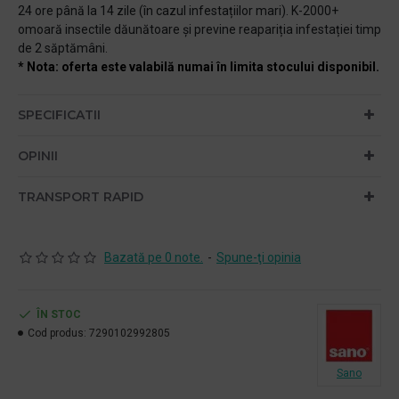
24 ore până la 14 zile (în cazul infestațiilor mari). K-2000+
omoară insectile dăunătoare și previne reapariția infestației timp
de 2 săptămâni.
* Nota: oferta este valabilă numai în limita stocului disponibil.
SPECIFICATII
OPINII
TRANSPORT RAPID
Bazată pe 0 note.
-
Spune-ţi opinia
ÎN STOC
Cod produs:
7290102992805
Sano