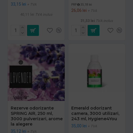
33,15 lei
+ TVA
PRP
35,18 lei
26,06 lei
+ TVA
40,11 lei
TVA inclus
31,53 lei
TVA inclus
Rezerve odorizante
Emerald odorizant
SPRING AIR, 250 ml,
camera, 3000 utilizari,
3000 pulverizari, arome
243 ml, Hygiene4You
la alegere
35,00 lei
+ TVA
35,12 lei
+ TVA