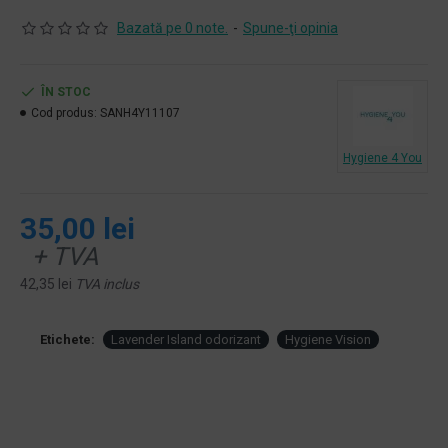
Bazată pe 0 note.
-
Spune-ţi opinia
ÎN STOC
Cod produs:
SANH4Y11107
Hygiene 4 You
35,00 lei
+ TVA
42,35 lei
TVA inclus
Etichete:
Lavender Island odorizant
Hygiene Vision