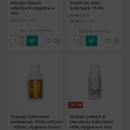
Mango Classic
Scent for man
odorizant Hygiene 4
odorizant 75 ML
You
PRP
32,58 lei
33,15 lei
+ TVA
26,06 lei
+ TVA
40,11 lei
TVA inclus
31,53 lei
TVA inclus
-26 %
Orange Odorizant
Sicilian Lemon &
Ambiental, 3000 utilizari
Mandarin Odorizant
- 163mc, Hygiene Vision
MINI, Hygiene 4 You