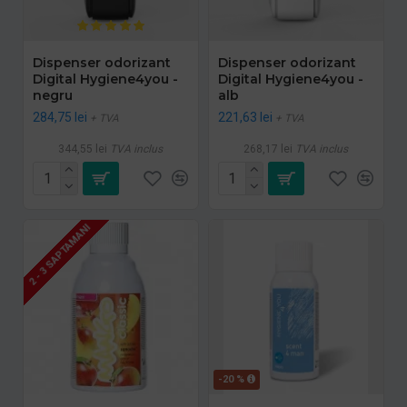
Dispenser odorizant
Dispenser odorizant
Digital Hygiene4you -
Digital Hygiene4you -
negru
alb
284,75 lei
221,63 lei
+ TVA
+ TVA
344,55 lei
TVA inclus
268,17 lei
TVA inclus
2 - 3 SAPTAMANI
-20 %