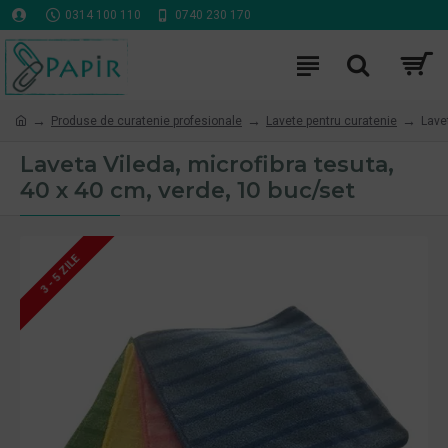
0314 100 110
0740 230 170
Produse de curatenie profesionale
Lavete pentru curatenie
Lave
Laveta Vileda, microfibra tesuta,
40 x 40 cm, verde, 10 buc/set
3 - 5 ZILE