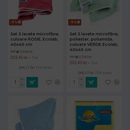
-9 %
-9 %
Set 5 lavete microfibra,
Set 5 lavete microfibra,
culoare ROSIE, Ecolab,
poliester, poliamida,
40x40 cm
culoare VERDE Ecolab,
40x40 cm
PRP
223,80 lei
203,45 lei
PRP
223,80 lei
+ TVA
203,45 lei
+ TVA
246,17 lei
TVA inclus
246,17 lei
TVA inclus