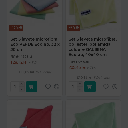
-10 %
-9 %
Set 5 lavete microfibra
Set 5 lavete microfibra,
Eco VERDE Ecolab, 32 x
poliester, poliamida,
30 cm
culoare GALBENA
Ecolab, 40x40 cm
PRP
142,98 lei
128,12 lei
PRP
223,80 lei
+ TVA
203,45 lei
+ TVA
155,03 lei
TVA inclus
246,17 lei
TVA inclus