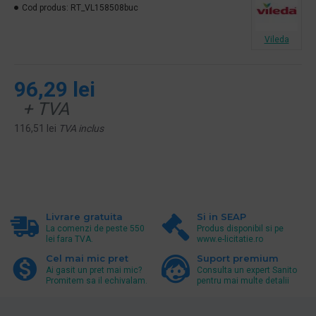
Cod produs:
RT_VL158508buc
Vileda
96,29 lei
+ TVA
116,51 lei
TVA inclus
Livrare gratuita
Si in SEAP
La comenzi de peste 550
Produs disponibil si pe
lei fara TVA.
www.e-licitatie.ro
Cel mai mic pret
Suport premium
Ai gasit un pret mai mic?
Consulta un expert Sanito
Promitem sa il echivalam.
pentru mai multe detalii