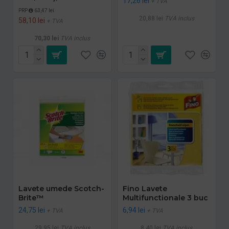
17,26 lei
+ TVA
PRP
63,47 lei
20,88 lei
TVA inclus
58,10 lei
+ TVA
70,30 lei
TVA inclus
Lavete umede Scotch-
Fino Lavete
Brite™
Multifunctionale 3 buc
24,75 lei
6,94 lei
+ TVA
+ TVA
29,95 lei
TVA inclus
8,40 lei
TVA inclus