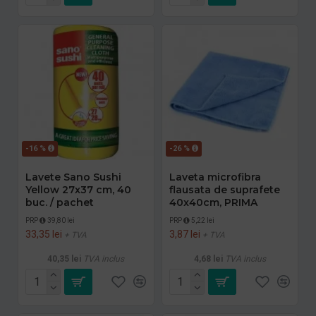
-16 %
-26 %
Lavete Sano Sushi
Laveta microfibra
Yellow 27x37 cm, 40
flausata de suprafete
buc. / pachet
40x40cm, PRIMA
PRP
39,80 lei
PRP
5,22 lei
33,35 lei
3,87 lei
+ TVA
+ TVA
40,35 lei
TVA inclus
4,68 lei
TVA inclus