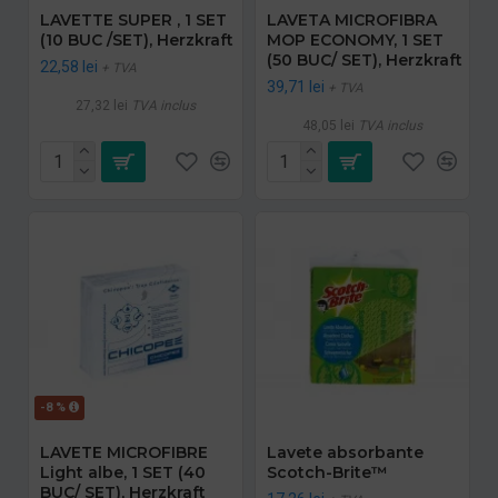
LAVETTE SUPER , 1 SET
LAVETA MICROFIBRA
(10 BUC /SET), Herzkraft
MOP ECONOMY, 1 SET
(50 BUC/ SET), Herzkraft
22,58 lei
+ TVA
39,71 lei
+ TVA
27,32 lei
TVA inclus
48,05 lei
TVA inclus
-8 %
LAVETE MICROFIBRE
Lavete absorbante
Light albe, 1 SET (40
Scotch-Brite™
BUC/ SET), Herzkraft