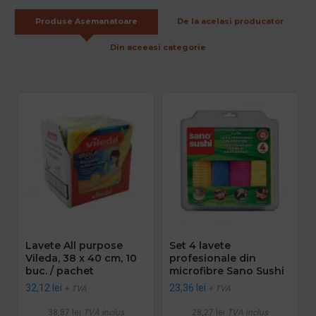
Produse Asemanatoare
De la acelasi producator
Din aceeasi categorie
Lavete All purpose
Set 4 lavete
Vileda, 38 x 40 cm, 10
profesionale din
buc. / pachet
microfibre Sano Sushi
32,12 lei
23,36 lei
+ TVA
+ TVA
38,87 lei
TVA inclus
28,27 lei
TVA inclus