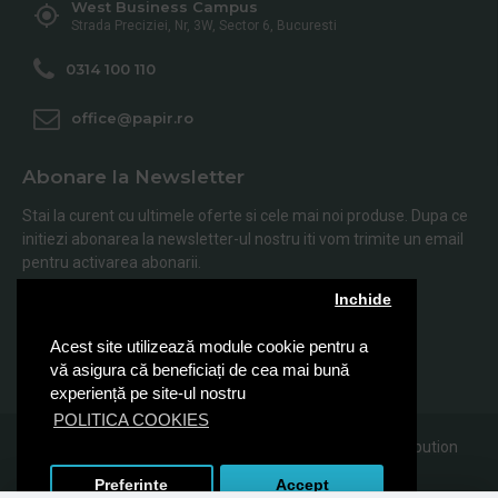
West Business Campus
Strada Preciziei, Nr, 3W, Sector 6, Bucuresti
0314 100 110
office@papir.ro
Abonare la Newsletter
Stai la curent cu ultimele oferte si cele mai noi produse. Dupa ce
initiezi abonarea la newsletter-ul nostru iti vom trimite un email
pentru activarea abonarii.
Inchide
Abonare
Acest site utilizează module cookie pentru a
Am citit şi sunt de acord cu
Politica de Confidentialitate
vă asigura că beneficiați de cea mai bună
experiență pe site-ul nostru
POLITICA COOKIES
© 2019, Papir.ro, Toate drepturile rezervate Sanito Distribution
SRL
Preferinte
Accept