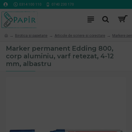
0314 100 110
0740 230 170
Birotica si papetarie
Articole de scriere si corectare
Markere pe
Marker permanent Edding 800,
corp aluminiu, varf retezat, 4-12
mm, albastru