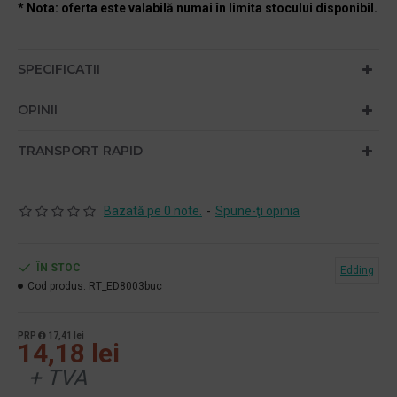
* Nota: oferta este valabilă numai în limita stocului disponibil.
SPECIFICATII
OPINII
TRANSPORT RAPID
Bazată pe 0 note.
-
Spune-ţi opinia
ÎN STOC
Edding
Cod produs:
RT_ED8003buc
PRP
17,41 lei
14,18 lei
+ TVA