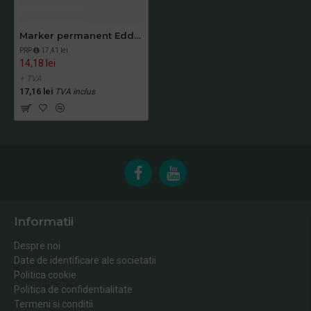
Marker permanent Edding 800, corp aluminiu, varf retezat, 4-12 mm, albastru
PRP
17,41 lei
14,18 lei
+ TVA
17,16 lei
TVA inclus
Informatii
Despre noi
Date de identificare ale societatii
Politica cookie
Politica de confidentialitate
Termeni si conditii