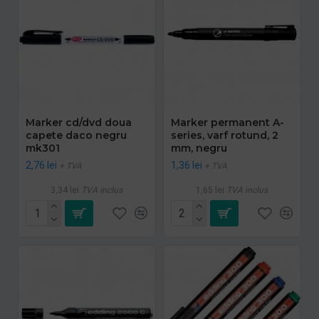
Marker cd/dvd doua
Marker permanent A-
capete daco negru
series, varf rotund, 2
mk301
mm, negru
2,76 lei
1,36 lei
+ TVA
+ TVA
3,34 lei
TVA inclus
1,65 lei
TVA inclus