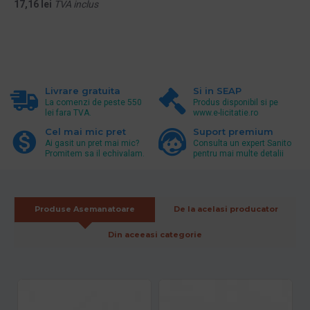
17,16 lei
TVA inclus
Livrare gratuita
Si in SEAP
La comenzi de peste 550
Produs disponibil si pe
lei fara TVA.
www.e-licitatie.ro
Cel mai mic pret
Suport premium
Ai gasit un pret mai mic?
Consulta un expert Sanito
Promitem sa il echivalam.
pentru mai multe detalii
Produse Asemanatoare
De la acelasi producator
Din aceeasi categorie