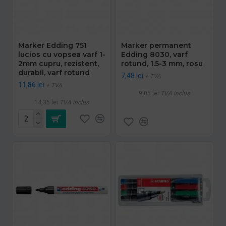
Marker Edding 751
Marker permanent
lucios cu vopsea varf 1-
Edding 8030, varf
2mm cupru, rezistent,
rotund, 1.5-3 mm, rosu
durabil, varf rotund
7,48 lei
+ TVA
11,86 lei
+ TVA
9,05 lei
TVA inclus
14,35 lei
TVA inclus