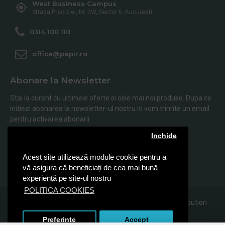
West Business Campus
Strada Preciziei, Nr, 3W, Sector 6, Bucuresti
0314 100 110
office@papir.ro
Abonare la Newsletter
Stai la curent cu ultimele oferte si cele mai noi produse. Dupa ce
initiezi abonarea la newsletter-ul nostru iti vom trimite un email
pentru activarea abonarii.
Inchide
Abonare
Acest site utilizează module cookie pentru a
Am citit şi sunt de acord cu
Politica de Confidentialitate
vă asigura că beneficiați de cea mai bună
experiență pe site-ul nostru
POLITICA COOKIES
© 2019, Papir.ro, Toate drepturile rezervate Sanito Distribution
SRL
Preferinte
Accept