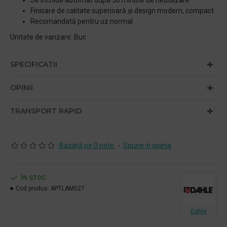
Se închide automat după 30 minute de neutilizare
Finisare de calitate superioară și design modern, compact
Recomandată pentru uz normal
Unitate de vanzare: Buc
SPECIFICATII
OPINII
TRANSPORT RAPID
Bazată pe 0 note.
-
Spune-ţi opinia
ÎN STOC
Cod produs:
APTLAM027
Dahle