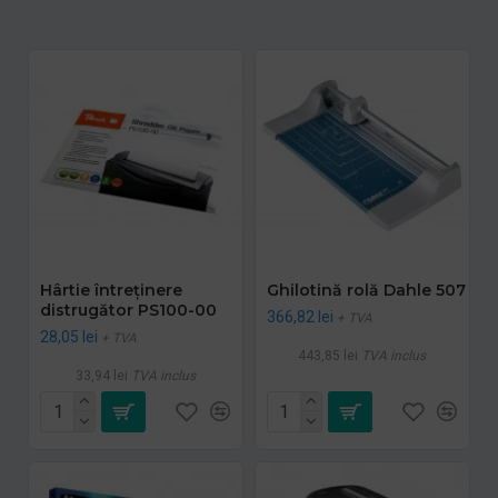
Hârtie întreținere
Ghilotină rolă Dahle 507
distrugător PS100-00
366,82 lei
+ TVA
28,05 lei
+ TVA
443,85 lei
TVA inclus
33,94 lei
TVA inclus