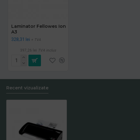
Laminator Fellowes Ion
A3
328,31 lei
+ TVA
397,26 lei
TVA inclus
Recent vizualizate