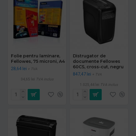
Folie pentru laminare,
Distrugator de
Fellowes, 75 microni, A4
documente Fellowes
60CS, cross-cut, negru
28,64 lei
+ TVA
847,47 lei
+ TVA
34,65 lei
TVA inclus
1.025,44 lei
TVA inclus