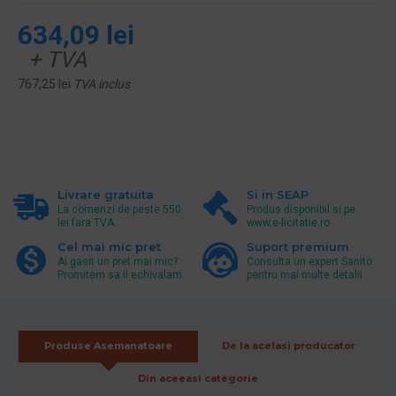
634,09 lei
+ TVA
767,25 lei
TVA inclus
Livrare gratuita
Si in SEAP
La comenzi de peste 550
Produs disponibil si pe
lei fara TVA.
www.e-licitatie.ro
Cel mai mic pret
Suport premium
Ai gasit un pret mai mic?
Consulta un expert Sanito
Promitem sa il echivalam.
pentru mai multe detalii
Produse Asemanatoare
De la acelasi producator
Din aceeasi categorie