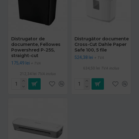
Distrugator de
Distrugător documente
documente, Fellowes
Cross-Cut Dahle Paper
Powershred P-25S,
Safe 100, 5 file
straight-cut
524,38 lei
+ TVA
175,49 lei
+ TVA
634,50 lei
TVA inclus
212,34 lei
TVA inclus