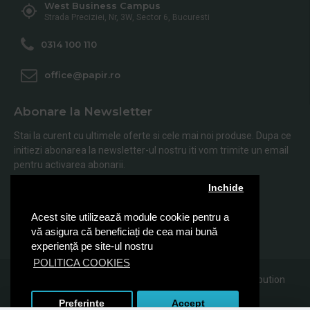
West Business Campus
Strada Preciziei, Nr, 3W, Sector 6, Bucuresti
0314 100 110
office@papir.ro
Abonare la Newsletter
Stai la curent cu ultimele oferte si cele mai noi produse. Dupa ce
initiezi abonarea la newsletter-ul nostru iti vom trimite un email
pentru activarea abonarii.
Inchide
Abonare
Acest site utilizează module cookie pentru a
Am citit şi sunt de acord cu
Politica de Confidentialitate
vă asigura că beneficiați de cea mai bună
experiență pe site-ul nostru
POLITICA COOKIES
© 2019, Papir.ro, Toate drepturile rezervate Sanito Distribution
SRL
Preferinte
Accept