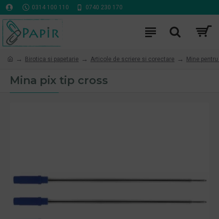
0314 100 110
0740 230 170
Birotica si papetarie
Articole de scriere si corectare
Mine pentru 
Mina pix tip cross