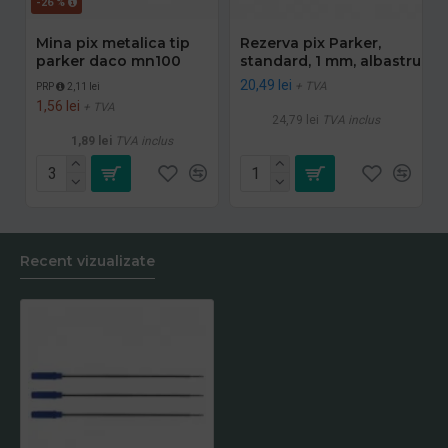
-26 %
Mina pix metalica tip
Rezerva pix Parker,
parker daco mn100
standard, 1 mm, albastru
20,49 lei
+ TVA
PRP
2,11 lei
1,56 lei
+ TVA
24,79 lei
TVA inclus
1,89 lei
TVA inclus
Recent vizualizate