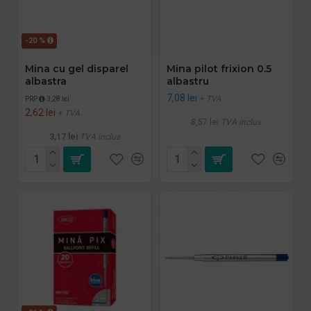
-20 %
Mina cu gel disparel
Mina pilot frixion 0.5
albastra
albastru
7,08 lei
+ TVA
PRP
3,28 lei
2,62 lei
+ TVA
8,57 lei
TVA inclus
3,17 lei
TVA inclus