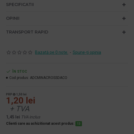
SPECIFICATII
OPINII
TRANSPORT RAPID
Bazată pe 0 note.
-
Spune-ţi opinia
ÎN STOC
Cod produs:
ADCMINACROSSDACO
PRP
1,50 lei
1,20 lei
+ TVA
1,45 lei
TVA inclus
Clienti care au achizitionat acest produs:
13