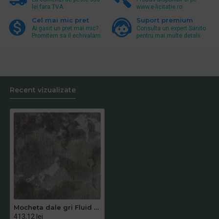
lei fara TVA.
www.e-licitatie.ro
Cel mai mic pret
Suport premium
Ai gasit un pret mai mic?
Consulta un expert Sanito
Promitem sa il echivalam.
pentru mai multe detalii
Recent vizualizate
Mocheta dale gri Fluid cod 850
413,12 lei