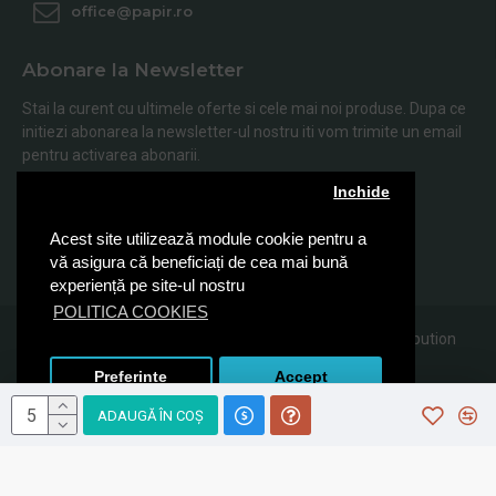
office@papir.ro
Abonare la Newsletter
Stai la curent cu ultimele oferte si cele mai noi produse. Dupa ce
initiezi abonarea la newsletter-ul nostru iti vom trimite un email
pentru activarea abonarii.
Inchide
Abonare
Acest site utilizează module cookie pentru a
Am citit şi sunt de acord cu
Politica de Confidentialitate
vă asigura că beneficiați de cea mai bună
experiență pe site-ul nostru
POLITICA COOKIES
© 2019, Papir.ro, Toate drepturile rezervate Sanito Distribution
SRL
Preferinte
Accept
ADAUGĂ ÎN COŞ