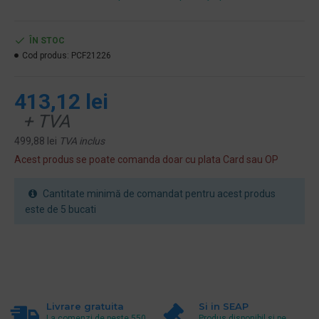
ÎN STOC
Cod produs:
PCF21226
413,12 lei
+ TVA
499,88 lei
TVA inclus
Acest produs se poate comanda doar cu plata Card sau OP
Cantitate minimă de comandat pentru acest produs
este de 5 bucati
Livrare gratuita
Si in SEAP
La comenzi de peste 550
Produs disponibil si pe