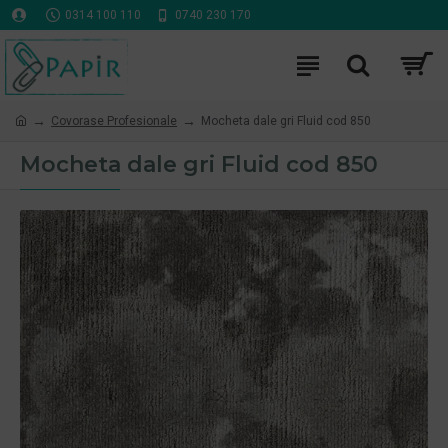
0314 100 110
0740 230 170
Covorase Profesionale
Mocheta dale gri Fluid cod 850
Mocheta dale gri Fluid cod 850