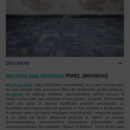
DESCRIERE
Mocheta dale
Modulyss
PIXEL (50x50cm)
Mocheta dale
, placi 50×50cm (modulara) in a carei compozitie
au fost folosite cele mai bune fibre din poliamida (polipropilena),
mocheta
cu utilizari multiple, recomandata pentru birouri si
spatii comerciale sau pufoase si moi pentru locuinte. Informatiile
care pot ajuta in sensul clarificarii potrivirii produsului cu
dorintele dumneavoastra se gasesc in fisa tehnica a produsului.
In sensul unei mai bune intelegeri a produsului, respectiv pentru
a va ajuta sa faceti alegerea potrivita in raport cu nevoia
dumneavoastra, recomandam accesarea informatiilor utile
corespunzatoare din capitolul “Ajutor si Sfaturi”. Unul dintre cele