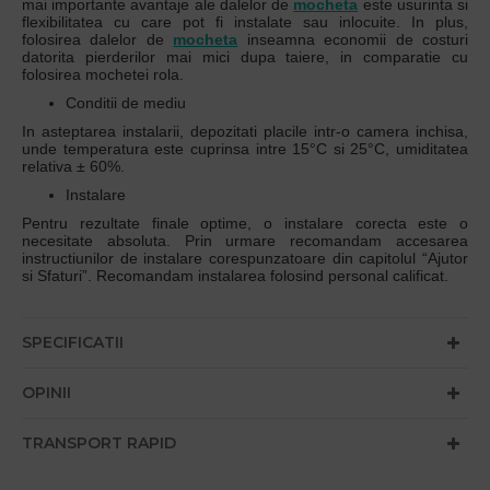
mai importante avantaje ale dalelor de
mocheta
este usurinta si
flexibilitatea cu care pot fi instalate sau inlocuite. In plus,
folosirea dalelor de
mocheta
inseamna economii de costuri
datorita pierderilor mai mici dupa taiere, in comparatie cu
folosirea mochetei rola.
Conditii de mediu
In asteptarea instalarii, depozitati placile intr-o camera inchisa,
unde temperatura este cuprinsa intre 15°C si 25°C, umiditatea
relativa ± 60%.
Instalare
Pentru rezultate finale optime, o instalare corecta este o
necesitate absoluta. Prin urmare recomandam accesarea
instructiunilor de instalare corespunzatoare din capitolul “Ajutor
si Sfaturi”. Recomandam instalarea folosind personal calificat.
SPECIFICATII
OPINII
TRANSPORT RAPID