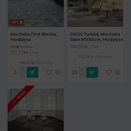
-20 %
Mocheta First Blocks,
DSGN Tweed, Mocheta
Modulyss
Dale 50x50cm, Modulyss
200,73 lei
+ TVA
PRP
151,46 lei
121,17 lei
+ TVA
242,88 lei
TVA inclus
146,62 lei
TVA inclus
7 - 10 ZILE