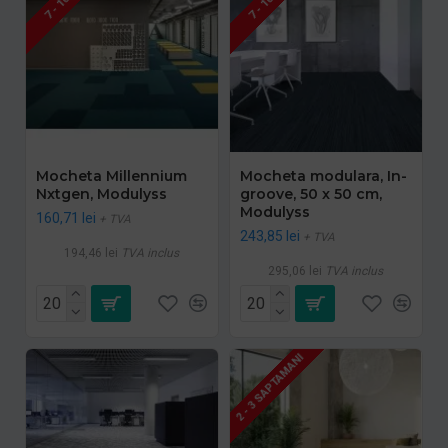
Mocheta Millennium
Mocheta modulara, In-
Nxtgen, Modulyss
groove, 50 x 50 cm,
Modulyss
160,71 lei
+ TVA
243,85 lei
+ TVA
194,46 lei
TVA inclus
295,06 lei
TVA inclus
2 - 3 SAPTAMANI