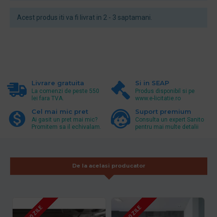
Acest produs iti va fi livrat in 2 - 3 saptamani.
Livrare gratuita
Si in SEAP
La comenzi de peste 550
Produs disponibil si pe
lei fara TVA.
www.e-licitatie.ro
Cel mai mic pret
Suport premium
Ai gasit un pret mai mic?
Consulta un expert Sanito
Promitem sa il echivalam.
pentru mai multe detalii
De la acelasi producator
7 - 10 ZILE
7 - 10 ZILE