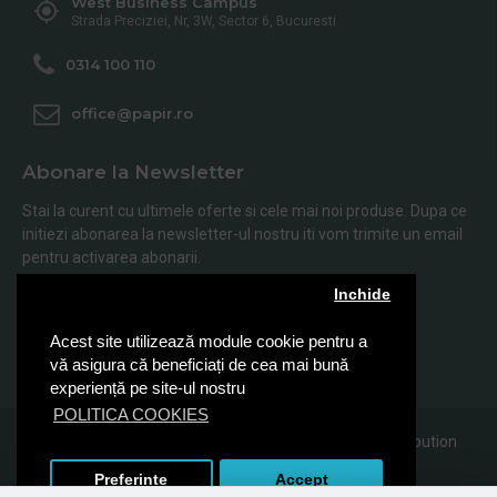
West Business Campus
Strada Preciziei, Nr, 3W, Sector 6, Bucuresti
0314 100 110
office@papir.ro
Abonare la Newsletter
Stai la curent cu ultimele oferte si cele mai noi produse. Dupa ce
initiezi abonarea la newsletter-ul nostru iti vom trimite un email
pentru activarea abonarii.
Inchide
Abonare
Acest site utilizează module cookie pentru a
Am citit şi sunt de acord cu
Politica de Confidentialitate
vă asigura că beneficiați de cea mai bună
experiență pe site-ul nostru
POLITICA COOKIES
© 2019, Papir.ro, Toate drepturile rezervate Sanito Distribution
SRL
Preferinte
Accept