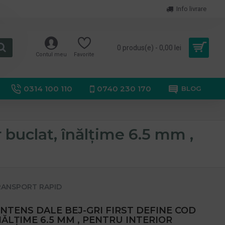
Info livrare
0 produs(e) - 0,00 lei
Contul meu
Favorite
0314 100 110
0740 230 170
BLOG
r buclat, înălțime 6.5 mm ,
RANSPORT RAPID
INTENS DALE BEJ-GRI FIRST DEFINE COD
ÎNĂLȚIME 6.5 MM , PENTRU INTERIOR