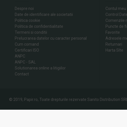
Despre noi
Contul meu
Date de identificare ale societatii
Control Dat
Politica cookie
Comenzile 
Politica de confidentialitate
Puncte de fi
Termeni si conditii
Favorite
Prelucrarea datelor cu caracter personal
Adresele m
Cum comand
Returnari
Certificari ISO
Harta SIte
ANPC
ANPC - SAL
Solutionarea online a litigiilor
Contact
© 2019, Papir.ro, Toate drepturile rezervate Sanito Distribution SR