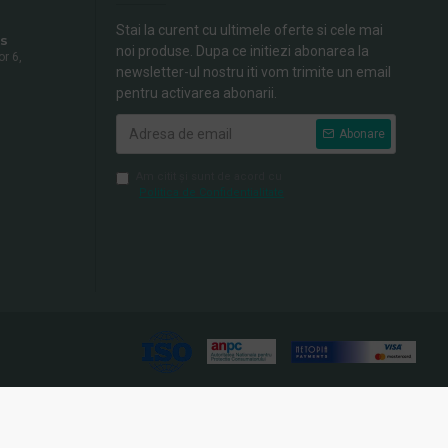
Stai la curent cu ultimele oferte si cele mai
s
noi produse. Dupa ce initiezi abonarea la
or 6,
newsletter-ul nostru iti vom trimite un email
pentru activarea abonarii.
Abonare
Am citit şi sunt de acord cu
Politica de Confidentialitate