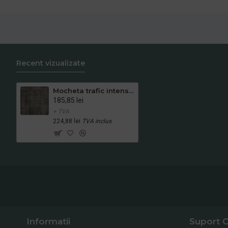
Recent vizualizate
Mocheta trafic intens dale bej-gri First Define cod 140, fir buclat, înălțime 6.5 mm , pentru interior
185,85 lei
+ TVA
224,88 lei
TVA inclus
Informatii
Suport C