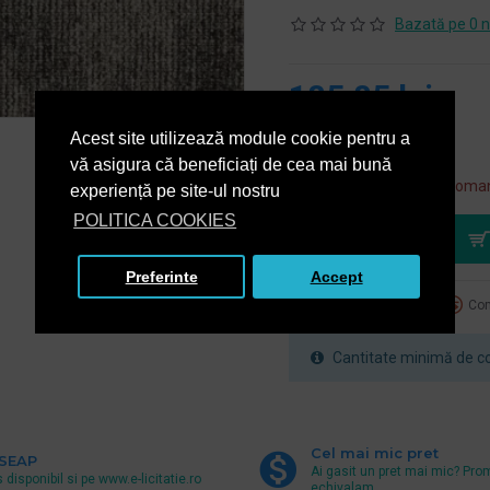
Bazată pe 0 n
185,85 lei
+ TVA
Acest site utilizează module cookie pentru a
224,88 lei
TVA inclus
vă asigura că beneficiați de cea mai bună
Acest produs se poate coman
experiență pe site-ul nostru
POLITICA COOKIES
Preferinte
Accept
Adaugă la favorite
Com
Cantitate minimă de co
Cel mai mic pret
 SEAP
Ai gasit un pret mai mic? Pro
 disponibil si pe www.e-licitatie.ro
echivalam.