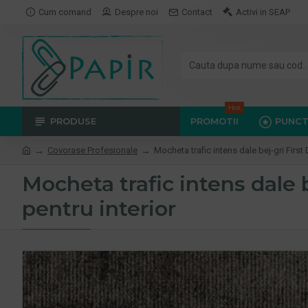
Cum comand
Despre noi
Contact
Activi in SEAP
Hot
PRODUSE
PROMOTII
PUNCT
Covorase Profesionale
Mocheta trafic intens dale bej-gri First 
Mocheta trafic intens dale b
pentru interior