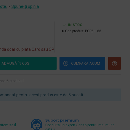
ote.
-
Spune-ţi opinia
ÎN STOC
Cod produs:
PCF21186
da doar cu plata Card sau OP
ADAUGĂ ÎN COŞ
CUMPARA ACUM
pară produsul
mandat pentru acest produs este de 5 bucati
Suport premium
mitem sa il
Consulta un expert Sanito pentru mai multe
detalii