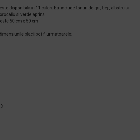
este disponibila in 11 culori. Ea include tonuri de gri , bej , albstru si
orocaliu si verde aprins.
 este 50 cm x 50 cm
dimensiunile placii pot fi urmatoarele:
m3