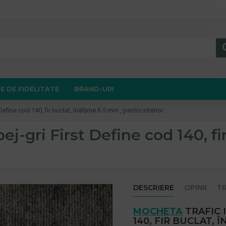
E DE FIDELITATE
BRAND-URI
Define cod 140, fir buclat, înălțime 6.5 mm , pentru interior
ej-gri First Define cod 140, fi
DESCRIERE
OPINII
T
MOCHETA
TRAFIC 
140, FIR BUCLAT, 