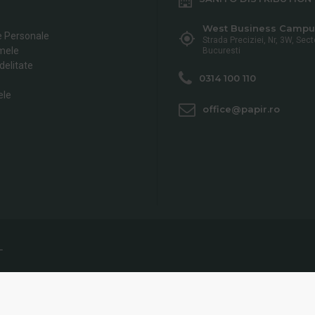
West Business Campu
e Personale
Strada Preciziei, Nr, 3W, Sect
mele
Bucuresti
delitate
0314 100 110
ele
office@papir.ro
L