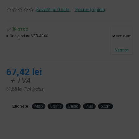
Bazată pe 0 note.
-
Spune-ţi opinia
ÎN STOC
Cod produs:
VER-4944
Vermop
67,42 lei
+ TVA
81,58 lei
TVA inclus
Etichete:
Mop
Sprint
Basic
Plus
50cm