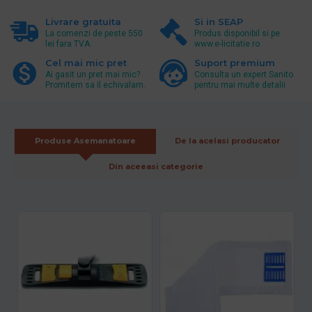
Livrare gratuita
Si in SEAP
La comenzi de peste 550
Produs disponibil si pe
lei fara TVA.
www.e-licitatie.ro
Cel mai mic pret
Suport premium
Ai gasit un pret mai mic?
Consulta un expert Sanito
Promitem sa il echivalam.
pentru mai multe detalii
Produse Asemanatoare
De la acelasi producator
Din aceeasi categorie