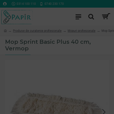
0314 100 110
0740 230 170
Produse de curatenie profesionale
Mopuri profesionale
Mop Spri
Mop Sprint Basic Plus 40 cm,
Vermop