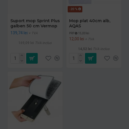
-20 %
Suport mop Sprint Plus
Mop plat 40cm alb,
galben 50 cm Vermop
AQAS
139,74 lei
+ TVA
PRP
15,00 lei
12,00 lei
+ TVA
169,09 lei
TVA inclus
14,52 lei
TVA inclus