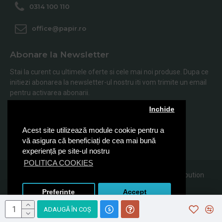
0314 100 110
office@papir.ro
Abonare la Newsletter
Stai la curent cu ultimele oferte si cele mai noi produse. Dupa ce
initiezi abonarea la newsletter-ul nostru iti vom trimite un email
pentru activarea abonarii.
Inchide
Abonare
Acest site utilizează module cookie pentru a
Am citit şi sunt de acord cu
Politica de Confidentialitate
vă asigura că beneficiați de cea mai bună
experiență pe site-ul nostru
POLITICA COOKIES
© 2019, Papir.ro, Toate drepturile rezervate Sanito Distribution
SRL
Preferinte
Accept
ADAUGĂ ÎN COŞ