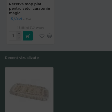
Rezerva mop plat
pentru setul curatenie
magic
15,60 lei
+ TVA
18,88 lei
TVA inclus
Recent vizualizate