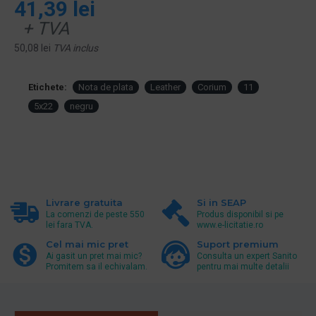
41,39 lei
+ TVA
50,08 lei
TVA inclus
Etichete:
Nota de plata
Leather
Corium
11
5x22
negru
Livrare gratuita
Si in SEAP
La comenzi de peste 550
Produs disponibil si pe
lei fara TVA.
www.e-licitatie.ro
Cel mai mic pret
Suport premium
Ai gasit un pret mai mic?
Consulta un expert Sanito
Promitem sa il echivalam.
pentru mai multe detalii