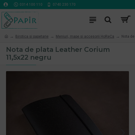
0314 100 110
0740 230 170
Birotica si papetarie
Meniuri, mape si accesorii HoReCa
Nota de
Nota de plata Leather Corium
11,5x22 negru