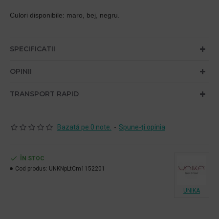
Culori disponibile: maro, bej, negru.
SPECIFICATII
OPINII
TRANSPORT RAPID
Bazată pe 0 note.
-
Spune-ţi opinia
ÎN STOC
Cod produs:
UNKNpLtCm1152201
UNIKA