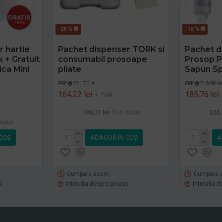
-26 %
-16 %
 hartie
Pachet dispenser TORK si
Pachet d
k + Gratuit
consumabil prosoape
Prosop Pl
ica Mini
pliate
Sapun S
PRP
221,70 lei
PRP
219,98 le
164,22 lei
185,76 lei
+ TVA
198,71 lei
TVA inclus
224,
nclus
COŞ
ADAUGĂ ÎN COŞ
A
Cumpara acum
Cumpara 
s
Intreaba despre produs
Intreaba d