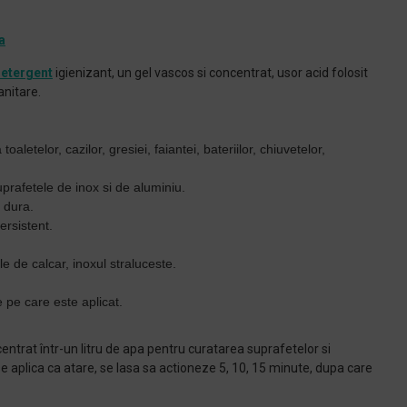
a
etergent
igienizant, un gel vascos si concentrat, usor acid folosit
anitare.
oaletelor, cazilor, gresiei, faiantei, bateriilor, chiuvetelor,
uprafetele de inox si de aluminiu.
 dura.
ersistent.
 de calcar, inoxul straluceste.
 pe care este aplicat.
entrat într-un litru de apa pentru curatarea suprafetelor si
e aplica ca atare, se lasa sa actioneze 5, 10, 15 minute, dupa care