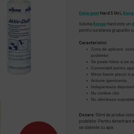
Detergent
Hard 5 litri,
Kong
Solutia
Konga
Hard este un
d
pentru curatarea grupurilor s
Caracteristici
:
Zona de aplicare: zona t
podelelor.
Se poate folosi si pe s
Convenabil pentru apa
Miros foarte placut si p
Actiune igienizanta
.
Indaparteaza depunerile
Nu contine clor.
Nu afecteaza supratele
Dozare
: 50ml de produs conc
podelelor. Pentru detartrare s
se clateste cu apa.