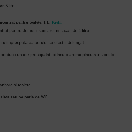
on 5 litri.
ncentrat pentru toalete, 1 L,
Kiehl
rat pentru domenii sanitare, in flacon de 1 litru.
tru improspatarea aerului cu efect indelungat.
 produce un aer proaspatat, si lasa o aroma placuta in zonele
itare si toalete.
toaleta sau pe peria de WC.