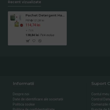
Recent vizualizate
Pachet Detergent Hard Konga, Odorizant concentrat Kiehl, Gratuit Odorizant Sano Bon
PRP
121,38 lei
114,74 lei
+ TVA
138,84 lei
TVA inclus
Informatii
Suport C
Despre noi
Contul meu
Date de identificare ale societatii
Control Dat
Politica cookie
Comenzile 
Politica de confidentialitate
Puncte de fi