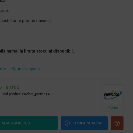
lcar
lizare
costul unui produs obisnuit.
ilă numai în limita stocului disponibil.
ote.
-
Spune-ţi opinia
ÎN STOC
Cod produs:
Pachet_promo14
Promo
ADAUGĂ ÎN COŞ
CUMPARA ACUM