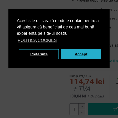
Previne depunerile de ca
igienizeaza cu fiecare uti
Te ajuta sa economisesti 
Acest site utilizează module cookie pentru a
vă asigura că beneficiați de cea mai bună
Disponibil in 5 arome
experiență pe site-ul nostru
POLITICA COOKIES
*
Nota: oferta este valab
Preferinte
Accept
Bazată pe 0 n
PRP
121,38 lei
114,74 lei
+ TVA
138,84 lei
TVA inclus