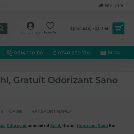
Info livrare
0 produs(e) - 0,00 lei
Contul meu
Favorite
0314 100 110
0740 230 170
BLOG
l, Gratuit Odorizant Sano
II
OPINII
TRANSPORT RAPID
ga
,
Odorizant
concentrat
Kiehl
, Gratuit
Odorizant
Sano
Bon