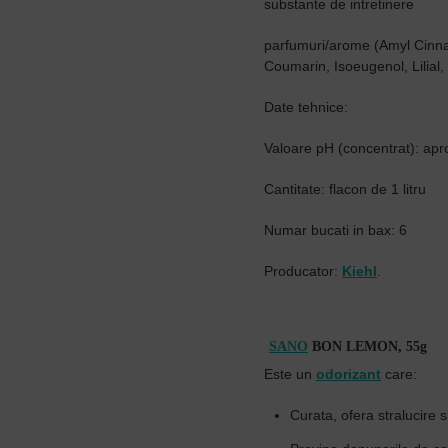
substante de intretinere
parfumuri/arome (Amyl Cinnam
Coumarin, Isoeugenol, Lilial,
Date tehnice:
Valoare pH (concentrat): apr
Cantitate: flacon de 1 litru
Numar bucati in bax: 6
Producator:
Kiehl
.
SANO
BON LEMON, 55g
Este un
odorizant
care:
Curata, ofera stralucire