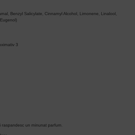
al, Benzyl Salicylate, Cinnamyl Alcohol, Limonene, Linalool,
 Eugenol)
oximativ 3
 si raspandesc un minunat parfum.