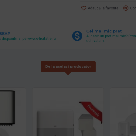
Adaugă la favorite
Com
Cel mai mic pret
 SEAP
Ai gasit un pret mai mic? Pro
 disponibil si pe www.e-licitatie.ro
echivalam.
De la acelasi producator