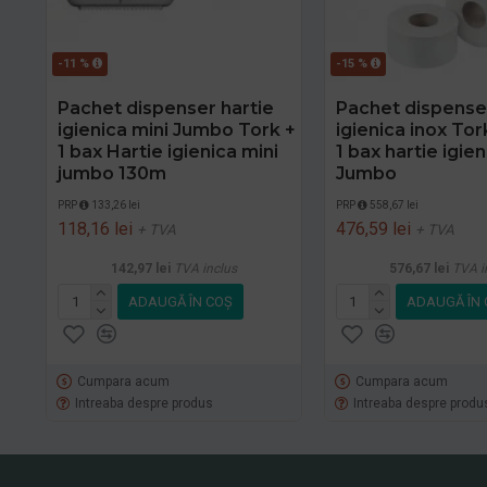
-11 %
-15 %
Pachet dispenser hartie
Pachet dispenser
igienica mini Jumbo Tork +
igienica inox Tor
1 bax Hartie igienica mini
1 bax hartie igien
jumbo 130m
Jumbo
PRP
133,26 lei
PRP
558,67 lei
118,16 lei
476,59 lei
+ TVA
+ TVA
142,97 lei
TVA inclus
576,67 lei
TVA i
ADAUGĂ ÎN COŞ
ADAUGĂ ÎN 
Cumpara acum
Cumpara acum
Intreaba despre produs
Intreaba despre produ