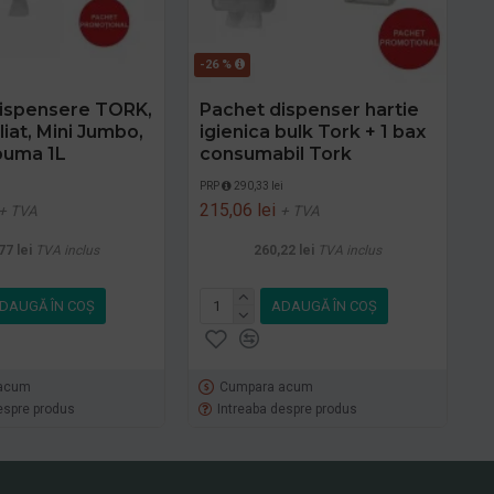
-26 %
ispensere TORK,
Pachet dispenser hartie
iat, Mini Jumbo,
igienica bulk Tork + 1 bax
puma 1L
consumabil Tork
i
PRP
290,33 lei
215,06 lei
+ TVA
+ TVA
77 lei
TVA inclus
260,22 lei
TVA inclus
DAUGĂ ÎN COŞ
ADAUGĂ ÎN COŞ
acum
Cumpara acum
espre produs
Intreaba despre produs