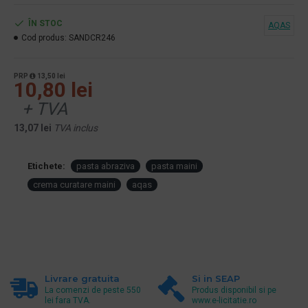
ÎN STOC
AQAS
Cod produs:
SANDCR246
PRP
13,50 lei
10,80 lei
+ TVA
13,07 lei
TVA inclus
Etichete:
pasta abraziva
pasta maini
crema curatare maini
aqas
Livrare gratuita
Si in SEAP
La comenzi de peste 550
Produs disponibil si pe
lei fara TVA.
www.e-licitatie.ro