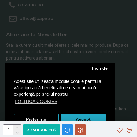
0314 100 110
office@papir.ro
Abonare la Newsletter
Stai la curent cu ultimele oferte si cele mai noi produse. Dupa ce
initiezi abonarea la newsletter-ul nostru iti vom trimite un email
pentru activarea abonarii.
Inchide
Abonare
Acest site utilizează module cookie pentru a
Am citit şi sunt de acord cu
Politica de Confidentialitate
vă asigura că beneficiați de cea mai bună
experiență pe site-ul nostru
POLITICA COOKIES
© 2019, Papir.ro, Toate drepturile rezervate Sanito Distribution
SRL
Preferinte
Accept
ADAUGĂ ÎN COŞ