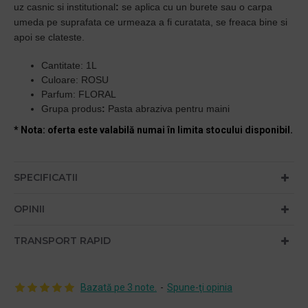
uz casnic si institutional
:
se aplica cu un burete sau o carpa
umeda pe suprafata ce urmeaza a fi curatata, se freaca bine si
apoi se clateste.
Cantitate: 1L
Culoare: ROSU
Parfum: FLORAL
Grupa produs
:
Pasta abraziva pentru maini
* Nota: oferta este valabilă numai în limita stocului disponibil.
SPECIFICATII
OPINII
TRANSPORT RAPID
Bazată pe 3 note.
-
Spune-ţi opinia