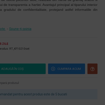
de transparenta a hartiei. Avantajul principal al tiparului interior
 gradului de confidentialitate, protejand astfel informatiile din
ote.
-
Spune-ţi opinia
 5 ZILE
produs:
RT_KF10210set
ADAUGĂ ÎN COŞ
CUMPARA ACUM
pară produsul
mandat pentru acest produs este de 5 bucati