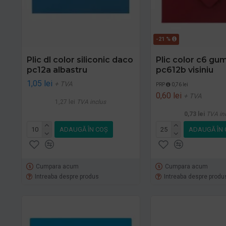
-21 %
Plic dl color siliconic daco
Plic color c6 gu
pc12a albastru
pc612b visiniu
1,05 lei
+ TVA
PRP
0,76 lei
0,60 lei
+ TVA
1,27 lei
TVA inclus
0,73 lei
TVA in
ADAUGĂ ÎN COŞ
ADAUGĂ ÎN 
Cumpara acum
Cumpara acum
Intreaba despre produs
Intreaba despre produ