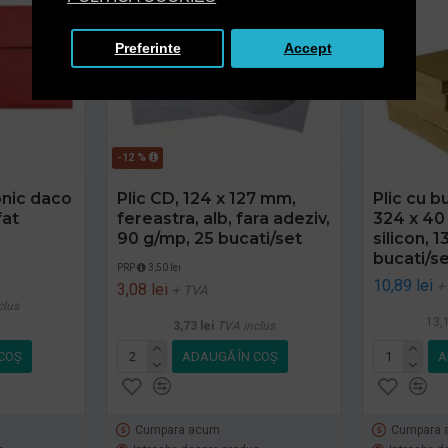
Preferinte
Accept
-12 %
conic daco
Plic CD, 124 x 127 mm,
Plic cu b
fat
fereastra, alb, fara adeziv,
324 x 40
90 g/mp, 25 bucati/set
silicon, 
bucati/s
PRP
3,50 lei
10,89 lei
+
3,08 lei
+ TVA
clus
13,1
3,73 lei
TVA inclus
COŞ
ADAUGĂ ÎN COŞ
A
Cumpara acum
Cumpara 