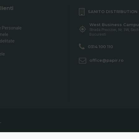
lienti
SANITO DISTRIBUTION
West Business Campu
e Personale
Strada Preciziei, Nr, 3W, Sect
mele
Bucuresti
delitate
0314 100 110
ele
office@papir.ro
L