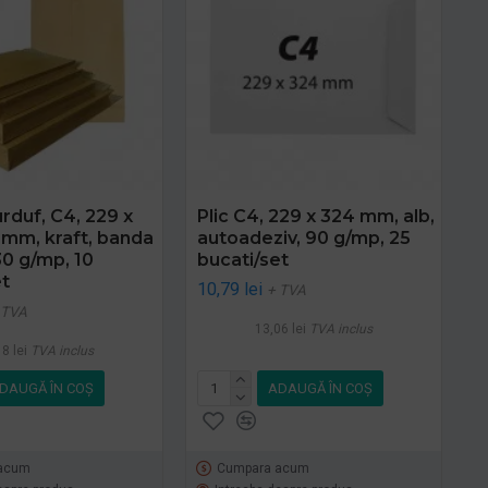
urduf, C4, 229 x
Plic C4, 229 x 324 mm, alb,
 mm, kraft, banda
autoadeziv, 90 g/mp, 25
130 g/mp, 10
bucati/set
et
10,79 lei
+ TVA
 TVA
13,06 lei
TVA inclus
8 lei
TVA inclus
DAUGĂ ÎN COŞ
ADAUGĂ ÎN COŞ
acum
Cumpara acum