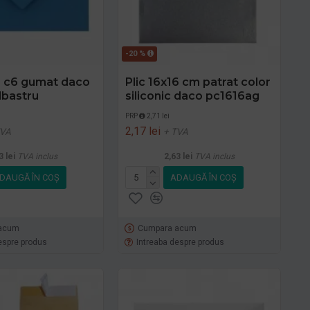
-20 %
or c6 gumat daco
Plic 16x16 cm patrat color
lbastru
siliconic daco pc1616ag
PRP
2,71 lei
2,17 lei
TVA
+ TVA
3 lei
TVA inclus
2,63 lei
TVA inclus
DAUGĂ ÎN COŞ
ADAUGĂ ÎN COŞ
acum
Cumpara acum
espre produs
Intreaba despre produs