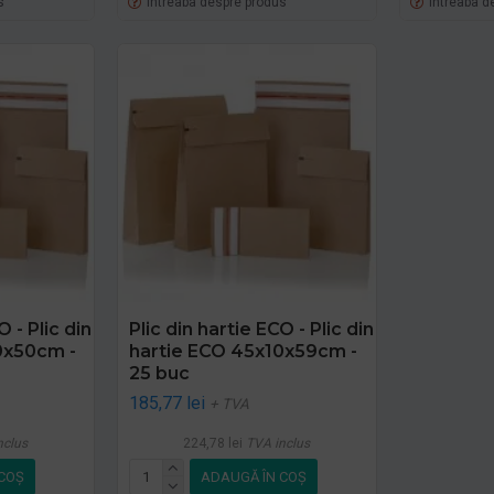
s
Intreaba despre produs
Intreaba d
O - Plic din
Plic din hartie ECO - Plic din
0x50cm -
hartie ECO 45x10x59cm -
25 buc
185,77 lei
+ TVA
nclus
224,78 lei
TVA inclus
COŞ
ADAUGĂ ÎN COŞ