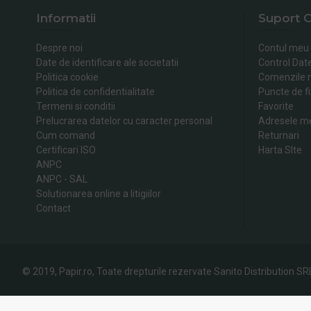
Informatii
Suport C
Despre noi
Contul meu
Date de identificare ale societatii
Control Dat
Politica cookie
Comenzile 
Politica de confidentialitate
Puncte de fi
Termeni si conditii
Favorite
Prelucrarea datelor cu caracter personal
Adresele m
Cum comand
Returnari
Certificari ISO
Harta SIte
ANPC
ANPC - SAL
Solutionarea online a litigiilor
Contact
© 2019, Papir.ro, Toate drepturile rezervate Sanito Distribution SR