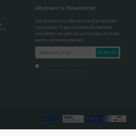
Abonare la Newsletter
Stai la curent cu ultimele oferte si cele mai
s
noi produse. Dupa ce initiezi abonarea la
or 6,
newsletter-ul nostru iti vom trimite un email
pentru activarea abonarii.
Abonare
Am citit şi sunt de acord cu
Politica de Confidentialitate