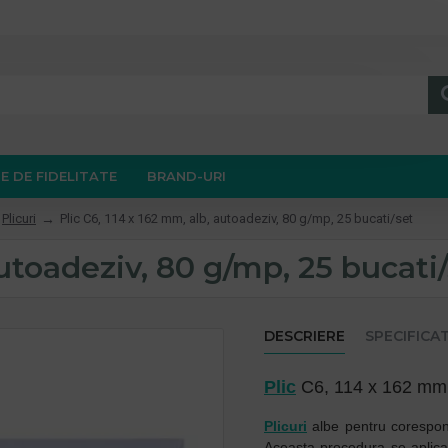
E DE FIDELITATE
BRAND-URI
Plicuri
Plic C6, 114 x 162 mm, alb, autoadeziv, 80 g/mp, 25 bucati/set
autoadeziv, 80 g/mp, 25 bucati
DESCRIERE
SPECIFICAT
Plic
C6, 114 x 162 mm, 
Plicuri
albe pentru coresponde
Aceasta procedura se aplica d