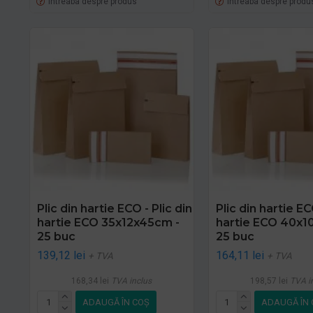
Intreaba despre produs
Intreaba despre produ
Plic din hartie ECO - Plic din
Plic din hartie EC
hartie ECO 35x12x45cm -
hartie ECO 40x1
25 buc
25 buc
139,12 lei
164,11 lei
+ TVA
+ TVA
168,34 lei
TVA inclus
198,57 lei
TVA i
ADAUGĂ ÎN COŞ
ADAUGĂ ÎN 