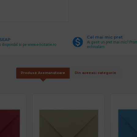
Cel mai mic pret
 SEAP
Ai gasit un pret mai mic? Pro
 disponibil si pe www.e-licitatie.ro
echivalam.
Produse Asemanatoare
Din aceeasi categorie