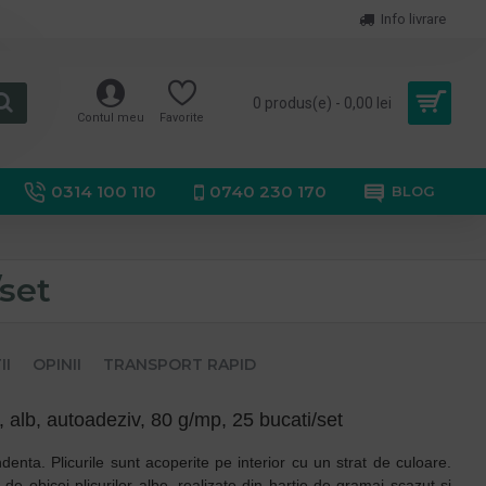
Info livrare
0 produs(e) - 0,00 lei
Contul meu
Favorite
0314 100 110
0740 230 170
BLOG
/set
II
OPINII
TRANSPORT RAPID
alb, autoadeziv, 80 g/mp, 25 bucati/set
nta. Plicurile sunt acoperite pe interior cu un strat de culoare.
e obicei plicurilor albe, realizate din hartie de gramaj scazut si