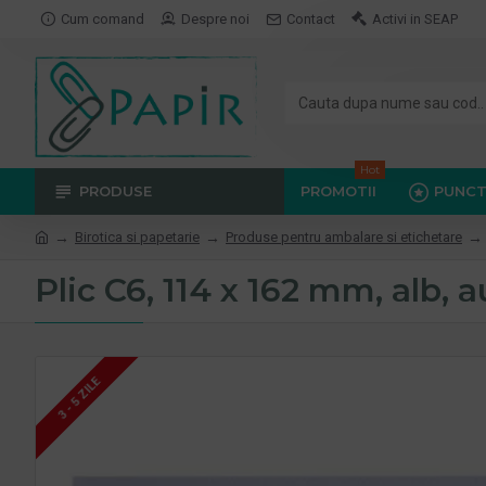
Cum comand
Despre noi
Contact
Activi in SEAP
Hot
PRODUSE
PROMOTII
PUNCT
Birotica si papetarie
Produse pentru ambalare si etichetare
Plic C6, 114 x 162 mm, alb, 
3 - 5 ZILE