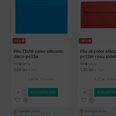
-24 %
-26 %
Plic 13x18 color siliconic
Plic dl color sili
daco pc13a
pc12sr rosu side
PRP
0,89 lei
PRP
1,42 lei
0,68 lei
1,05 lei
+ TVA
+ TVA
0,82 lei
TVA inclus
1,27 lei
TVA in
ADAUGĂ ÎN COŞ
ADAUGĂ ÎN 
Cumpara acum
Cumpara acum