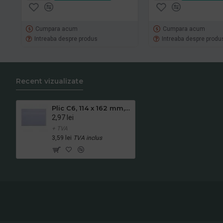
Cumpara acum
Cumpara acum
Intreaba despre produs
Intreaba despre produ
Recent vizualizate
Plic C6, 114 x 162 mm, alb, autoadeziv, 80 g/mp, 25 bucati/set
2,97 lei
+ TVA
3,59 lei
TVA inclus