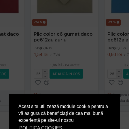
-24 %
-21 %
mat daco
Plic color c6 gumat daco
Plic col
pc612au auriu
pc612a a
PRP
2,02 lei
PRP
0,76 lei
1,54 lei
0,60 lei
+ TVA
+ 
clus
1,86 lei
TVA inclus
0,7
COŞ
ADAUGĂ ÎN COŞ
A
Cumpara acum
Cumpara 
s
Intreaba despre produs
Intreaba d
Acest site utilizează module cookie pentru a
vă asigura că beneficiați de cea mai bună
experiență pe site-ul nostru
POLITICA COOKIES