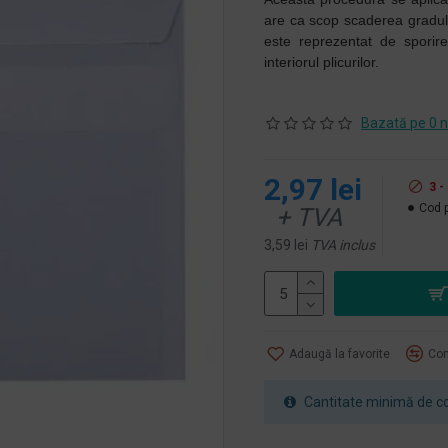
are ca scop scaderea gradului 
este reprezentat de sporirea
interiorul plicurilor.
Bazată pe 0 n
2,97 lei
3 -
Cod 
+ TVA
3,59 lei
TVA inclus
Adaugă la favorite
Com
Cantitate minimă de co