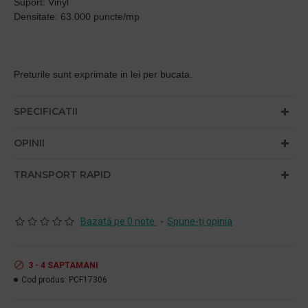
Suport: Vinyl
Densitate: 63.000 puncte/mp
Preturile sunt exprimate in lei per bucata.
SPECIFICATII
OPINII
TRANSPORT RAPID
Bazată pe 0 note.
-
Spune-ţi opinia
3 - 4 SAPTAMANI
Cod produs:
PCF17306