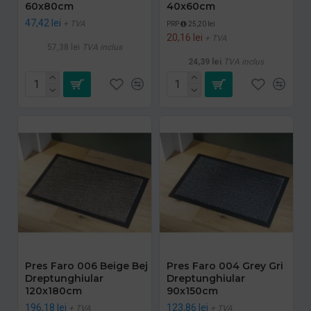
60x80cm
40x60cm
47,42 lei
+ TVA
PRP
25,20 lei
20,16 lei
+ TVA
57,38 lei
TVA inclus
24,39 lei
TVA inclus
Pres Faro 006 Beige Bej
Pres Faro 004 Grey Gri
Dreptunghiular
Dreptunghiular
120x180cm
90x150cm
196,18 lei
123,86 lei
+ TVA
+ TVA