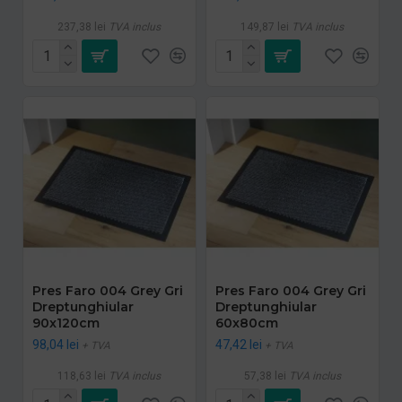
237,38 lei
TVA inclus
149,87 lei
TVA inclus
Pres Faro 004 Grey Gri
Pres Faro 004 Grey Gri
Dreptunghiular
Dreptunghiular
90x120cm
60x80cm
98,04 lei
47,42 lei
+ TVA
+ TVA
118,63 lei
TVA inclus
57,38 lei
TVA inclus