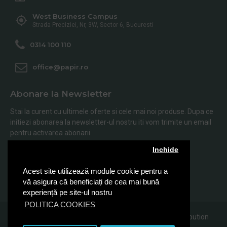
West Business Campus
Strada Preciziei, Nr, 3W, Sector 6, Bucuresti
0314 100 110
office@papir.ro
Abonare la Newsletter
Stai la curent cu ultimele oferte si cele mai noi produse. Dupa ce
initiezi abonarea la newsletter-ul nostru iti vom trimite un email
pentru activarea abonarii.
Inchide
Abonare
Acest site utilizează module cookie pentru a
Am citit şi sunt de acord cu
Politica de Confidentialitate
vă asigura că beneficiați de cea mai bună
experiență pe site-ul nostru
POLITICA COOKIES
© 2019, Papir.ro, Toate drepturile rezervate Sanito Distribution