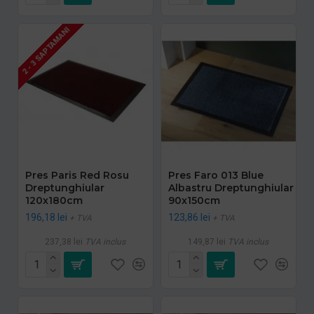
2 - 3 SAPTAMANI
Pres Paris Red Rosu
Pres Faro 013 Blue
Dreptunghiular
Albastru Dreptunghiular
120x180cm
90x150cm
196,18 lei
123,86 lei
+ TVA
+ TVA
237,38 lei
TVA inclus
149,87 lei
TVA inclus