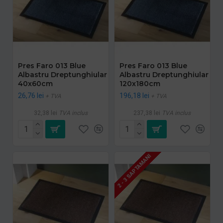
Pres Faro 013 Blue
Pres Faro 013 Blue
Albastru Dreptunghiular
Albastru Dreptunghiular
40x60cm
120x180cm
26,76 lei
196,18 lei
+ TVA
+ TVA
32,38 lei
TVA inclus
237,38 lei
TVA inclus
2 - 3 SAPTAMANI