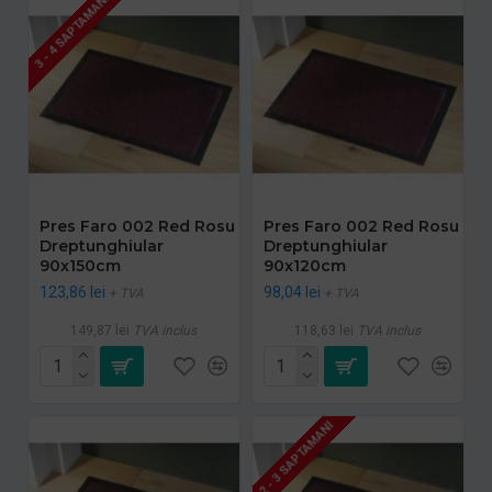
3 - 4 SAPTAMANI
Pres Faro 002 Red Rosu
Pres Faro 002 Red Rosu
Dreptunghiular
Dreptunghiular
90x150cm
90x120cm
123,86 lei
98,04 lei
+ TVA
+ TVA
149,87 lei
TVA inclus
118,63 lei
TVA inclus
2 - 3 SAPTAMANI