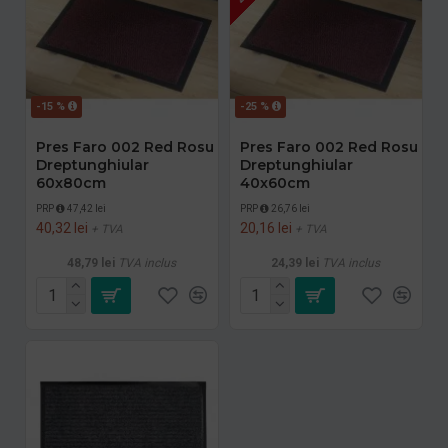
-15 %
-25 %
Pres Faro 002 Red Rosu
Pres Faro 002 Red Rosu
Dreptunghiular
Dreptunghiular
60x80cm
40x60cm
PRP
47,42 lei
PRP
26,76 lei
40,32 lei
20,16 lei
+ TVA
+ TVA
48,79 lei
TVA inclus
24,39 lei
TVA inclus