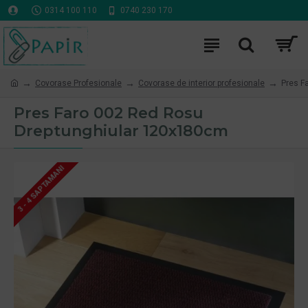
0314 100 110
0740 230 170
Covorase Profesionale
Covorase de interior profesionale
Pres F
Pres Faro 002 Red Rosu
Dreptunghiular 120x180cm
3 - 4 SAPTAMANI