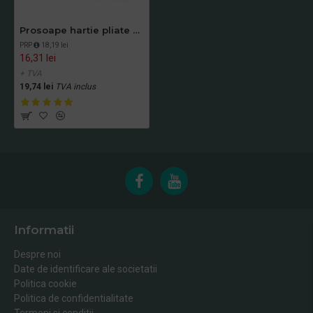
Prosoape hartie pliate gofrate 250 buc / pachet, 2 straturi, Tork
PRP
18,19 lei
16,31 lei
+ TVA
19,74 lei
TVA inclus
Informatii
Despre noi
Date de identificare ale societatii
Politica cookie
Politica de confidentialitate
Termeni si conditii