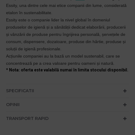
Essity, una dintre cele mai etice companii din lume, considerată
etalon în sustenabilitate.
Essity este o companie lider la nivel global în domeniul
produselor de igienă și a sănătății dedicat elaborării, producerii
și vânzării de produse pentru îngrijirea personală, șervețele de
consum, dispensere, dozatoare, produse din hârtie, produse și
soluții de igienă profesionale.
Acțiunile companiei au la bază un model sustenabil, care se
concentrează pe a crea valoare pentru oameni și natură.
* Nota: oferta este valabilă numai în limita stocului disponibil.
SPECIFICATII
OPINII
TRANSPORT RAPID