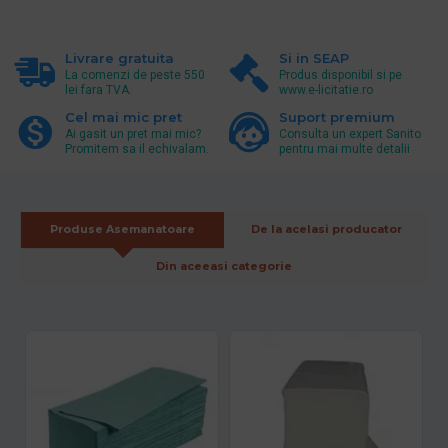
Livrare gratuita
Si in SEAP
La comenzi de peste 550
Produs disponibil si pe
lei fara TVA.
www.e-licitatie.ro
Cel mai mic pret
Suport premium
Ai gasit un pret mai mic?
Consulta un expert Sanito
Promitem sa il echivalam.
pentru mai multe detalii
Produse Asemanatoare
De la acelasi producator
Din aceeasi categorie