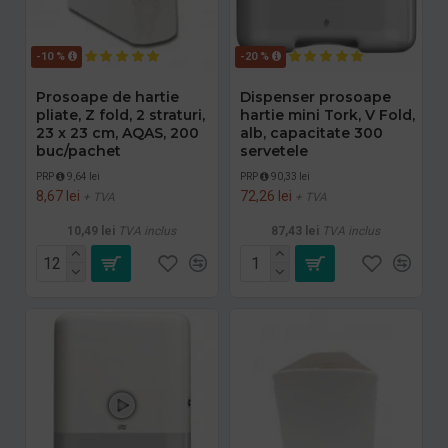
-10 %
-20 %
Prosoape de hartie
Dispenser prosoape
pliate, Z fold, 2 straturi,
hartie mini Tork, V Fold,
23 x 23 cm, AQAS, 200
alb, capacitate 300
buc/pachet
servetele
PRP
9,64 lei
PRP
90,33 lei
8,67 lei
72,26 lei
+ TVA
+ TVA
10,49 lei
TVA inclus
87,43 lei
TVA inclus