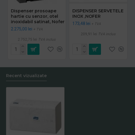
Dispenser prosoape
DISPENSER SERVETELE
hartie cu senzor, otel
INOX ,NOFER
inoxidabil satinat, Nofer
173,48 lei
+ TVA
2.275,00 lei
+ TVA
209,91 lei
TVA inclus
2.752,75 lei
TVA inclus
Recent vizualizate