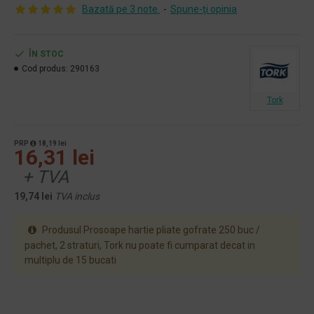
Bazată pe 3 note.
-
Spune-ţi opinia
ÎN STOC
Cod produs:
290163
Tork
PRP
18,19 lei
16,31 lei
+ TVA
19,74 lei
TVA inclus
Produsul Prosoape hartie pliate gofrate 250 buc /
pachet, 2 straturi, Tork nu poate fi cumparat decat in
multiplu de 15 bucati