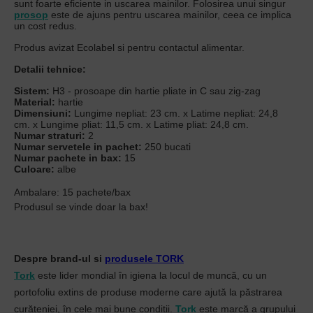
sunt foarte eficiente in uscarea mainilor. Folosirea unui singur
prosop
este de ajuns pentru uscarea mainilor, ceea ce implica
un cost redus.
Produs avizat Ecolabel si pentru contactul alimentar.
Detalii tehnice:
Sistem:
H3 - prosoape din hartie pliate in C sau zig-zag
Material:
hartie
Dimensiuni:
Lungime nepliat: 23 cm. x Latime nepliat: 24,8
cm. x Lungime pliat: 11,5 cm. x Latime pliat: 24,8 cm.
Numar straturi:
2
Numar servetele in pachet:
250 bucati
Numar pachete in bax:
15
Culoare:
albe
Ambalare: 15 pachete/bax
Produsul se vinde doar la bax!
Despre brand-ul si
produsele TORK
Tork
este lider mondial în igiena la locul de muncă, cu un
portofoliu extins de produse moderne care ajută la păstrarea
curățeniei, în cele mai bune condiții.
Tork
este marcă a grupului