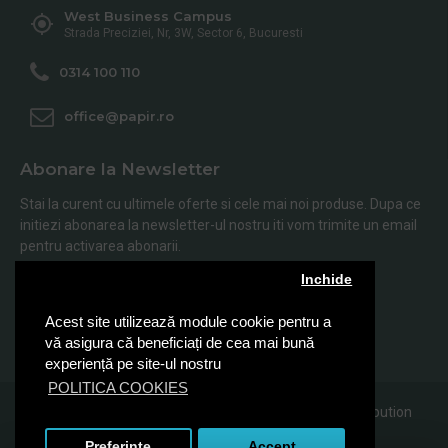
West Business Campus
Strada Preciziei, Nr, 3W, Sector 6, Bucuresti
0314 100 110
office@papir.ro
Abonare la Newsletter
Stai la curent cu ultimele oferte si cele mai noi produse. Dupa ce
initiezi abonarea la newsletter-ul nostru iti vom trimite un email
pentru activarea abonarii.
Inchide
Abonare
Acest site utilizează module cookie pentru a
Am citit şi sunt de acord cu
Politica de Confidentialitate
vă asigura că beneficiați de cea mai bună
experiență pe site-ul nostru
POLITICA COOKIES
© 2019, Papir.ro, Toate drepturile rezervate Sanito Distribution
SRL
Preferinte
Accept