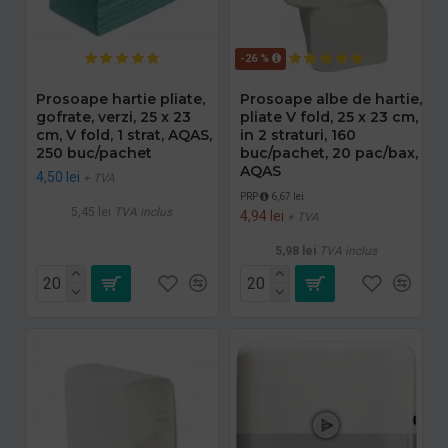
-26 %
Prosoape hartie pliate,
Prosoape albe de hartie,
gofrate, verzi, 25 x 23
pliate V fold, 25 x 23 cm,
cm, V fold, 1 strat, AQAS,
in 2 straturi, 160
250 buc/pachet
buc/pachet, 20 pac/bax,
AQAS
4,50 lei
+ TVA
PRP
6,67 lei
5,45 lei
TVA inclus
4,94 lei
+ TVA
5,98 lei
TVA inclus