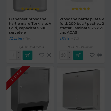
Dispenser prosoape
Prosoape hartie pliate V
hartie mare Tork, alb, V
fold, 200 buc / pachet, 2
Fold, capacitate 500
straturi laminate, 25 x 21
servetele
cm, AQAS
72,23 lei
8,05 lei
+ TVA
+ TVA
87,40 lei
TVA inclus
9,74 lei
TVA inclus
7 - 14 ZILE