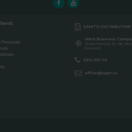
lienti
SANITO DISTRIBUTION
West Business Campu
e Personale
Strada Preciziei, Nr, 3W, Sect
mele
Bucuresti
delitate
0314 100 110
ele
office@papir.ro
L