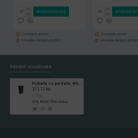
ADAUGĂ ÎN COŞ
ADAUGĂ ÎN 
Cumpara acum
Cumpara acum
Intreaba despre produs
Intreaba despre produ
Recent vizualizate
Pubela cu pedala, 80 litri, Big Verde - Transport Inclus
311,11 lei
+ TVA
376,44 lei
TVA inclus