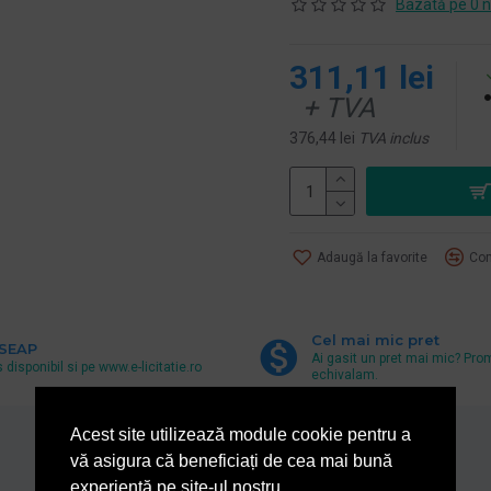
Bazată pe 0 n
311,11 lei
+ TVA
376,44 lei
TVA inclus
Adaugă la favorite
Com
Cel mai mic pret
 SEAP
Ai gasit un pret mai mic? Pro
 disponibil si pe www.e-licitatie.ro
echivalam.
Acest site utilizează module cookie pentru a
vă asigura că beneficiați de cea mai bună
De la acelasi producator
experiență pe site-ul nostru