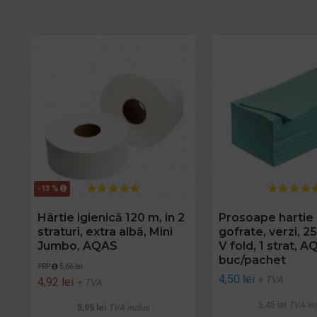
-13 %
Hârtie igienică 120 m, in 2
Prosoape hartie 
straturi, extra albă, Mini
gofrate, verzi, 2
Jumbo, AQAS
V fold, 1 strat, 
buc/pachet
PRP
5,66 lei
4,50 lei
+ TVA
4,92 lei
+ TVA
5,45 lei
TVA in
5,95 lei
TVA inclus