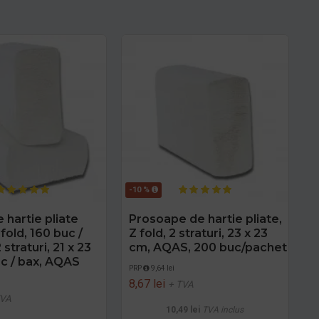
-10 %
 hartie pliate
Prosoape de hartie pliate,
fold, 160 buc /
Z fold, 2 straturi, 23 x 23
 straturi, 21 x 23
cm, AQAS, 200 buc/pachet
ac / bax, AQAS
PRP
9,64 lei
8,67 lei
+ TVA
TVA
10,49 lei
TVA inclus