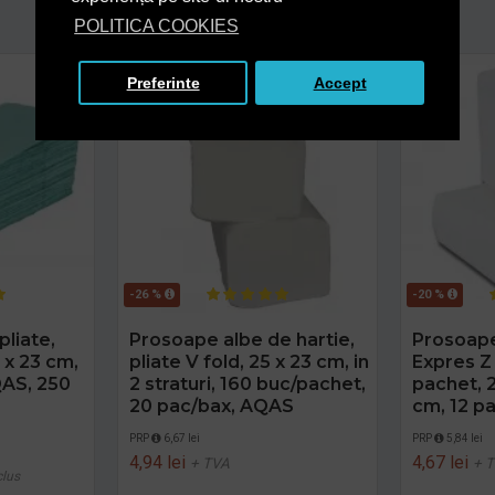
POLITICA COOKIES
Preferinte
Accept
-26 %
-20 %
pliate,
Prosoape albe de hartie,
Prosoape
5 x 23 cm,
pliate V fold, 25 x 23 cm, in
Expres Z 
AQAS, 250
2 straturi, 160 buc/pachet,
pachet, 2
20 pac/bax, AQAS
cm, 12 p
PRP
6,67 lei
PRP
5,84 lei
4,94 lei
4,67 lei
+ TVA
+ 
clus