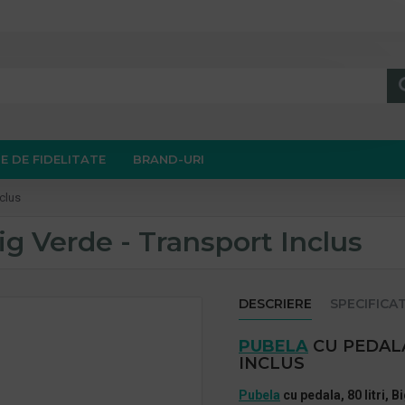
E DE FIDELITATE
BRAND-URI
nclus
Big Verde - Transport Inclus
DESCRIERE
SPECIFICAT
PUBELA
CU PEDALA
INCLUS
Pubela
cu pedala, 80 litri, B