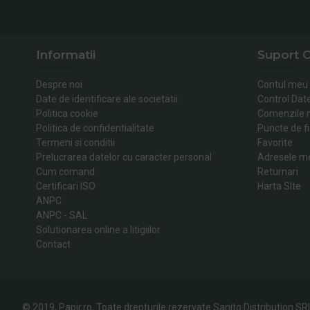
Informatii
Suport C
Despre noi
Contul meu
Date de identificare ale societatii
Control Dat
Politica cookie
Comenzile 
Politica de confidentialitate
Puncte de fi
Termeni si conditii
Favorite
Prelucrarea datelor cu caracter personal
Adresele m
Cum comand
Returnari
Certificari ISO
Harta SIte
ANPC
ANPC - SAL
Solutionarea online a litigiilor
Contact
© 2019, Papir.ro, Toate drepturile rezervate Sanito Distribution SR