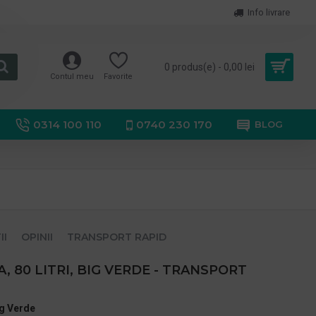
Info livrare
0 produs(e) - 0,00 lei
Contul meu
Favorite
0314 100 110
0740 230 170
BLOG
II
OPINII
TRANSPORT RAPID
, 80 LITRI, BIG VERDE - TRANSPORT
ig Verde