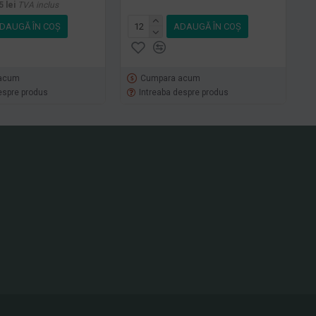
5 lei
TVA inclus
DAUGĂ ÎN COŞ
ADAUGĂ ÎN COŞ
acum
Cumpara acum
espre produs
Intreaba despre produs