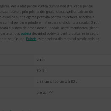
egerea ideala atat pentru curtea dumneavoastra, cat si pentru
e sau hoteluri, prin prisma designului si accesoriilor extrem de
e astfel ca sunt alegerea potrivita pentru colectarea selectiva a
e cu inel pentru o prindere mai usoara si eficienta a sacului, 2 roti
oara si sistem de deschidere cu pedala, astfel mentinerea igienei
foarte simpla,
pubela
devenind potrivita pentru utilizarea in cadrul
ante, spitale, etc.
Pubela
este produsa din material plastic rezistent.
verde
80 litri
L 38 cm x l 50 cm x h 80 cm
plastic (PP)