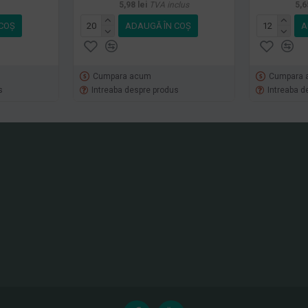
5,98 lei
TVA inclus
5,6
COŞ
ADAUGĂ ÎN COŞ
A
Cumpara acum
Cumpara 
s
Intreaba despre produs
Intreaba d