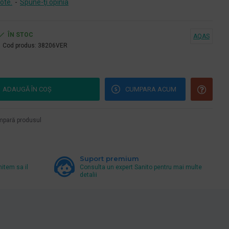
ote.
-
Spune-ţi opinia
ÎN STOC
AQAS
Cod produs:
38206VER
ADAUGĂ ÎN COŞ
CUMPARA ACUM
pară produsul
Suport premium
mitem sa il
Consulta un expert Sanito pentru mai multe
detalii