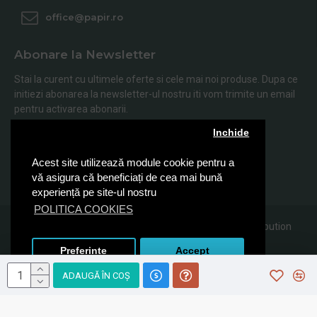
office@papir.ro
Abonare la Newsletter
Stai la curent cu ultimele oferte si cele mai noi produse. Dupa ce
initiezi abonarea la newsletter-ul nostru iti vom trimite un email
pentru activarea abonarii.
Inchide
Abonare
Acest site utilizează module cookie pentru a
Am citit şi sunt de acord cu
Politica de Confidentialitate
vă asigura că beneficiați de cea mai bună
experiență pe site-ul nostru
POLITICA COOKIES
© 2019, Papir.ro, Toate drepturile rezervate Sanito Distribution
SRL
Preferinte
Accept
ADAUGĂ ÎN COŞ