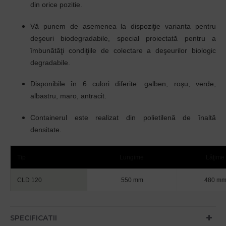
din orice pozitie.
Vă punem de asemenea la dispoziţie varianta pentru
deşeuri biodegradabile, special proiectată pentru a
îmbunătăţi condiţiile de colectare a deşeurilor biologic
degradabile.
Disponibile
în
6 culori diferite: galben, roşu, verde,
albastru, maro, antracit.
Containerul este realizat din polietilenă de
înaltă
densitate
.
Tip
Lungime
Lăţime
CLD 120
550 mm
480 m
SPECIFICATII