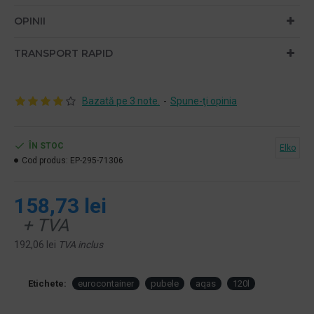
OPINII
TRANSPORT RAPID
Bazată pe 3 note.
-
Spune-ţi opinia
ÎN STOC
Elko
Cod produs:
EP-295-71306
158,73 lei
+ TVA
192,06 lei
TVA inclus
Etichete:
eurocontainer
pubele
aqas
120l