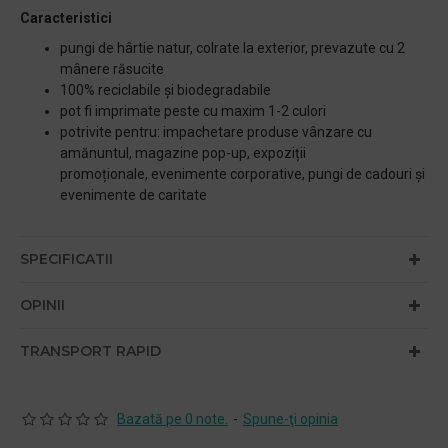
Caracteristici
pungi de hârtie natur, colrate la exterior, prevazute cu 2
mânere răsucite
100% reciclabile și biodegradabile
pot fi imprimate peste cu maxim 1-2 culori
potrivite pentru: impachetare produse vânzare cu
amănuntul, magazine pop-up, expoziții
promoționale, evenimente corporative, pungi de cadouri și
evenimente de caritate
SPECIFICATII
OPINII
TRANSPORT RAPID
Bazată pe 0 note.
-
Spune-ţi opinia