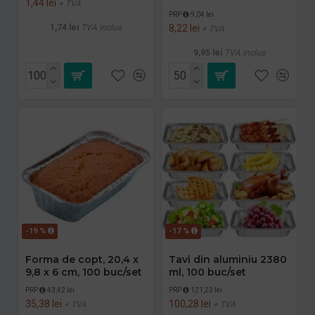
1,44 lei
+ TVA
PRP
9,04 lei
1,74 lei
TVA inclus
8,22 lei
+ TVA
9,95 lei
TVA inclus
-19 %
-17 %
Forma de copt, 20,4 x
Tavi din aluminiu 2380
9,8 x 6 cm, 100 buc/set
ml, 100 buc/set
PRP
43,42 lei
PRP
121,23 lei
35,38 lei
100,28 lei
+ TVA
+ TVA