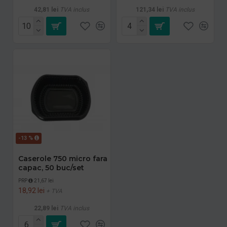
42,81 lei
TVA inclus
121,34 lei
TVA inclus
-13 %
Caserole 750 micro fara
capac, 50 buc/set
PRP
21,67 lei
18,92 lei
+ TVA
22,89 lei
TVA inclus