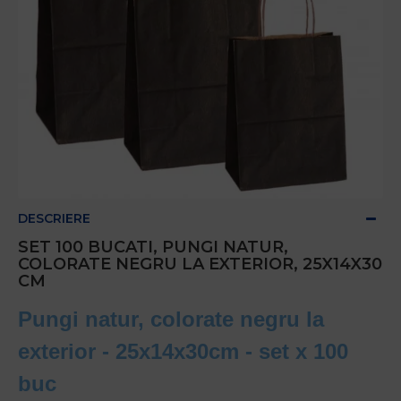
DESCRIERE
SET 100 BUCATI, PUNGI NATUR,
COLORATE NEGRU LA EXTERIOR, 25X14X30
CM
Pungi natur, colorate negru la
exterior -
25x14x30
cm - set x 100
buc