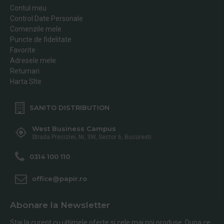
Contul meu
Control Date Personale
Comenzile mele
Puncte de fidelitate
Favorite
Adresele mele
Returnari
Harta SIte
SANITO DISTRIBUTION
West Business Campus
Strada Preciziei, Nr, 3W, Sector 6, Bucuresti
0314 100 110
office@papir.ro
Abonare la Newsletter
Stai la curent cu ultimele oferte si cele mai noi produse. Dupa ce