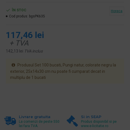
ÎN STOC
Horeca
Cod produs:
bgsPK635
117,46 lei
+ TVA
142,13 lei
TVA inclus
Produsul Set 100 bucati, Pungi natur, colorate negru la
exterior, 25x14x30 cm nu poate fi cumparat decat in
multiplu de 1 bucati
Livrare gratuita
Si in SEAP
La comenzi de peste 550
Produs disponibil si pe
lei fara TVA.
www.e-licitatie.ro