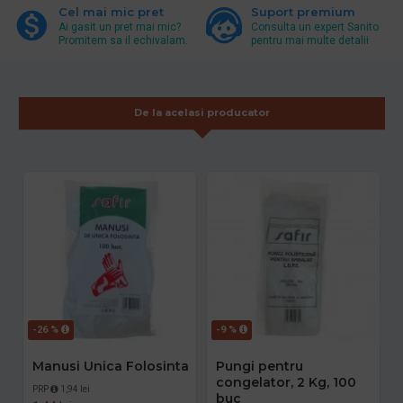
Cel mai mic pret
Suport premium
Ai gasit un pret mai mic?
Consulta un expert Sanito
Promitem sa il echivalam.
pentru mai multe detalii
De la acelasi producator
-26 %
-9 %
Manusi Unica Folosinta
Pungi pentru
congelator, 2 Kg, 100
PRP
1,94 lei
buc