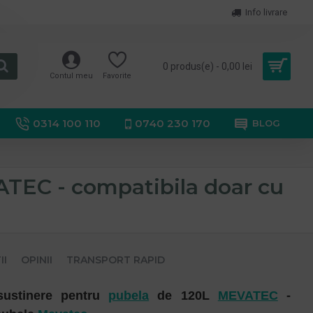
Info livrare
0 produs(e) - 0,00 lei
Contul meu
Favorite
0314 100 110
0740 230 170
BLOG
TEC - compatibila doar cu
II
OPINII
TRANSPORT RAPID
sustinere pentru
pubela
de 120L
MEVATEC
-