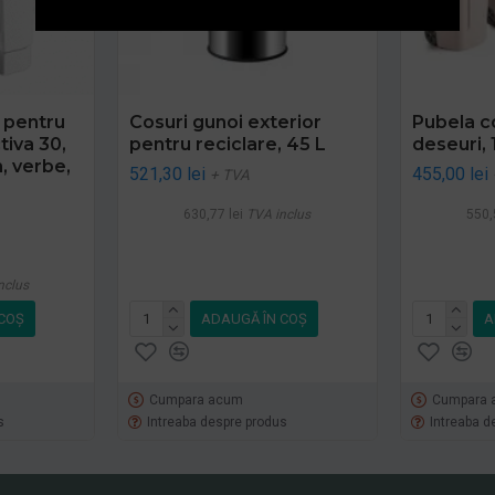
 pentru
Cosuri gunoi exterior
Pubela c
tiva 30,
pentru reciclare, 45 L
deseuri, 
, verbe,
521,30 lei
455,00 lei
+ TVA
630,77 lei
TVA inclus
550,
nclus
COŞ
ADAUGĂ ÎN COŞ
A
Cumpara acum
Cumpara 
s
Intreaba despre produs
Intreaba d