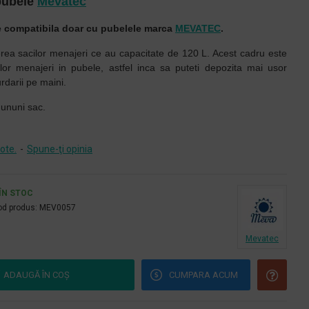
pubele
Mevatec
e compatibila doar cu pubelele marca
MEVATEC
.
rea sacilor menajeri ce au capacitate de 120 L. Acest cadru este
ilor menajeri in pubele, astfel inca sa puteti depozita mai usor
rdarii pe maini.
 ununi sac.
ote.
-
Spune-ţi opinia
ÎN STOC
d produs:
MEV0057
Mevatec
ADAUGĂ ÎN COŞ
CUMPARA ACUM