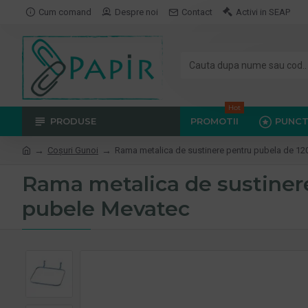
Cum comand
Despre noi
Contact
Activi in SEAP
Hot
PRODUSE
PROMOTII
PUNCT
Coşuri Gunoi
Rama metalica de sustinere pentru pubela de 1
Rama metalica de sustiner
pubele Mevatec