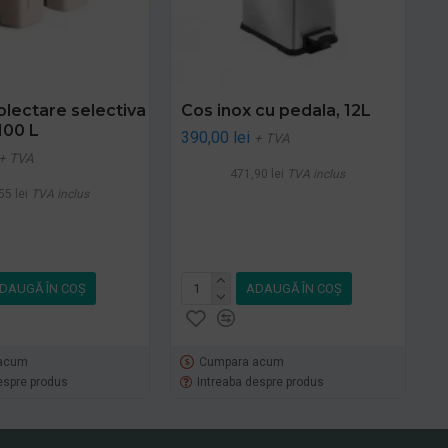
olectare selectiva
Cos inox cu pedala, 12L
100 L
390,00 lei
+ TVA
+ TVA
471,90 lei
TVA inclus
55 lei
TVA inclus
DAUGĂ ÎN COŞ
ADAUGĂ ÎN COŞ
acum
Cumpara acum
espre produs
Intreaba despre produs