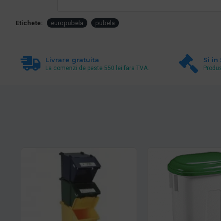
Etichete:
europubela
pubela
Livrare gratuita
Si in
La comenzi de peste 550 lei fara TVA.
Produs