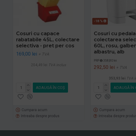
-18 %
Cosuri cu capace
Cosuri cu pedala
rabatabile 45L, colectare
colectarea selec
selectiva - pret per cos
60L, rosu, galben
albastru, alb
169,00 lei
+ TVA
PRP
358,80 lei
204,49 lei
TVA inclus
292,50 lei
+ TVA
353,93 lei
TVA i
ADAUGĂ ÎN COŞ
ADAUGĂ ÎN 
Cumpara acum
Cumpara acum
Intreaba despre produs
Intreaba despre produ