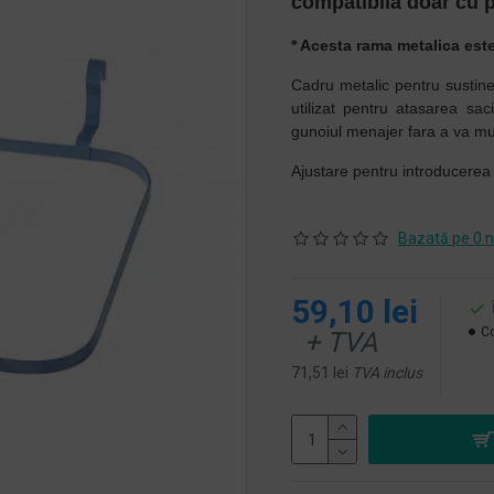
compatibila doar cu 
* Acesta rama metalica est
Cadru metalic pentru sustine
utilizat pentru atasarea sac
gunoiul menajer fara a va mu
Ajustare pentru introducerea
Bazată pe 0 n
59,10 lei
Co
+ TVA
71,51 lei
TVA inclus