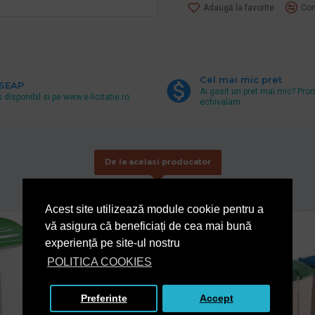
Adaugă la favorite
Com
Cel mai mic pret
 SEAP
Ai gasit un pret mai mic? Pro
 disponibil si pe www.e-licitatie.ro
echivalam.
De la acelasi producator
Acest site utilizează module cookie pentru a
vă asigura că beneficiați de cea mai bună
experiență pe site-ul nostru
POLITICA COOKIES
Preferinte
Accept