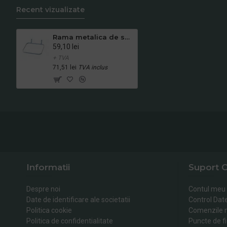
Recent vizualizate
Rama metalica de sustinere pentru pubela de 120L MEVATEC - compatibila doar cu pubele Mevatec
59,10 lei
+ TVA
71,51 lei
TVA inclus
Informatii
Suport C
Despre noi
Contul meu
Date de identificare ale societatii
Control Dat
Politica cookie
Comenzile 
Politica de confidentialitate
Puncte de fi