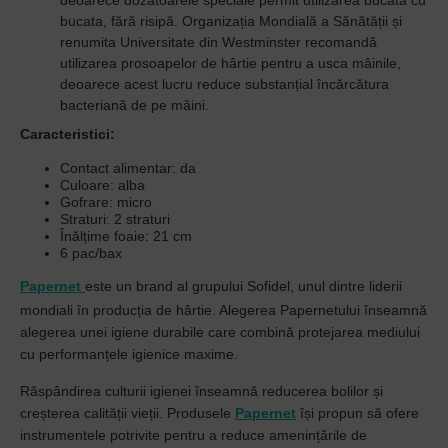
deoarece dozatoarele speciale permit utilizarea bucata cu
bucata, fără risipă.
Organizația Mondială a Sănătății și
renumita Universitate din Westminster recomandă
utilizarea prosoapelor de hârtie pentru a usca mâinile,
deoarece acest lucru reduce substanțial încărcătura
bacteriană de pe mâini.
Caracteristici:
Contact alimentar: da
Culoare: alba
Gofrare: micro
Straturi: 2 straturi
Înălțime foaie: 21 cm
6 pac/bax
Papernet
este un brand al grupului Sofidel, unul dintre liderii
mondiali în producția de hârtie. Alegerea Papernetului înseamnă
alegerea unei igiene durabile care combină protejarea mediului
cu performanțele igienice maxime.
Răspândirea culturii igienei înseamnă reducerea bolilor și
creșterea calității vieții. Produsele
Papernet
își propun să ofere
instrumentele potrivite pentru a reduce amenințările de