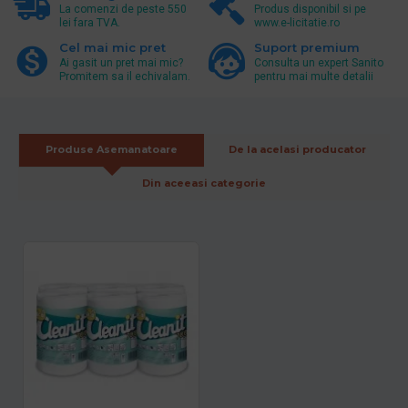
La comenzi de peste 550
Produs disponibil si pe
lei fara TVA.
www.e-licitatie.ro
Cel mai mic pret
Suport premium
Ai gasit un pret mai mic?
Consulta un expert Sanito
Promitem sa il echivalam.
pentru mai multe detalii
Produse Asemanatoare
De la acelasi producator
Din aceeasi categorie