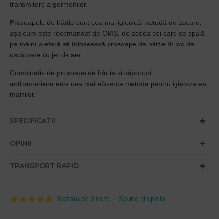
transmitere a germenilor.
Prosoapele de hârtie sunt cea mai igienică metodă de uscare,
așa cum este recomandat de OMS, de aceea cei care se spală
pe mâini preferă să folosească prosoape de hârtie în loc de
uscătoare cu jet de aer.
Combinația de prosoape de hârtie și săpunuri
antibacteriene este cea mai eficienta metoda pentru igienizarea
mainilor.
SPECIFICATII
OPINII
TRANSPORT RAPID
Bazată pe 3 note.
-
Spune-ţi opinia