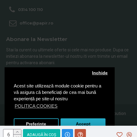
0314 100 110
office@papir.ro
Abonare la Newsletter
Stai la curent cu ultimele oferte si cele mai noi produse. Dupa ce
initiezi abonarea la newsletter-ul nostru iti vom trimite un email
pentru activarea abonarii.
Inchide
Abonare
Acest site utilizează module cookie pentru a
Am citit şi sunt de acord cu
Politica de Confidentialitate
vă asigura că beneficiați de cea mai bună
experiență pe site-ul nostru
POLITICA COOKIES
© 2019, Papir.ro, Toate drepturile rezervate Sanito Distribution
SRL
Preferinte
Accept
ADAUGĂ ÎN COŞ