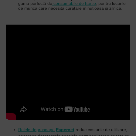
gama
perfectă
de
consumabile de hartie
, pentru locurile
de muncă care necesită curățare minuțioasă și zilnică.
Rolele deprosoape
Papernet
reduc costurile de utilizare,