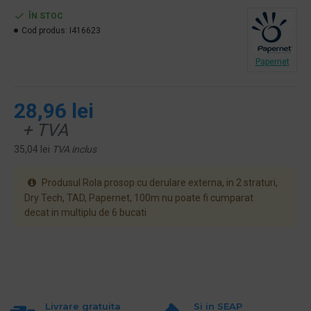
ÎN STOC
Cod produs:
I416623
Papernet
28,96 lei
+ TVA
35,04 lei
TVA inclus
Produsul Rola prosop cu derulare externa, in 2 straturi,
Dry Tech, TAD, Papernet, 100m nu poate fi cumparat
decat in multiplu de 6 bucati
Livrare gratuita
Si in SEAP