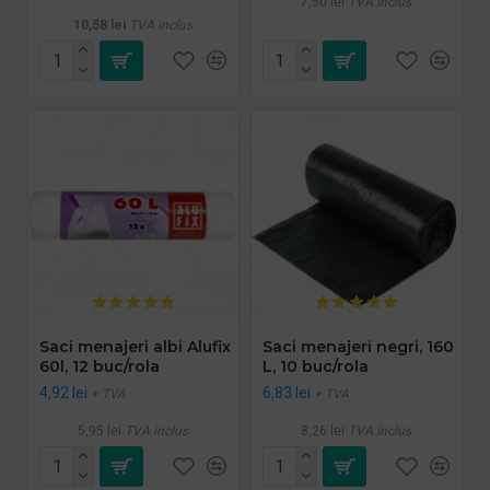
7,50 lei
TVA inclus
10,58 lei
TVA inclus
Saci menajeri albi Alufix
Saci menajeri negri, 160
60l, 12 buc/rola
L, 10 buc/rola
4,92 lei
6,83 lei
+ TVA
+ TVA
5,95 lei
TVA inclus
8,26 lei
TVA inclus