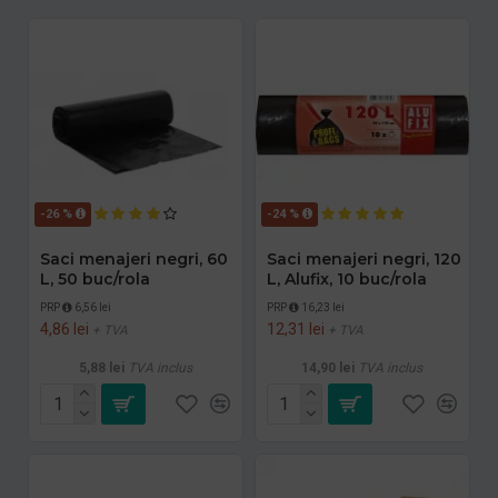
-26 %
-24 %
Saci menajeri negri, 60
Saci menajeri negri, 120
L, 50 buc/rola
L, Alufix, 10 buc/rola
PRP
6,56 lei
PRP
16,23 lei
4,86 lei
12,31 lei
+ TVA
+ TVA
5,88 lei
TVA inclus
14,90 lei
TVA inclus