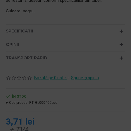
de resturi si deseuri conform specificatiilor din tabel.
Culoare: negru.
SPECIFICATII
OPINII
TRANSPORT RAPID
Bazată pe 0 note.
-
Spune-ţi opinia
ÎN STOC
Cod produs:
RT_GL000400buc
3,71 lei
+ TVA