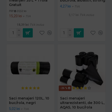
meanjeri 35 L + 1 rola
buc/rola, albastri, strong
Gratuit
4,27 lei
+ TVA
PRP
20,52 lei
5,17 lei
TVA inclus
15,20 lei
+ TVA
18,39 lei
TVA inclus
-26 %
Saci menajeri 120L, 10
Saci menajeri
buc/rola, negri
ultrarezistenti, de 300 L,
AQAS, 10 buc/rola
5,02 lei
+ TVA