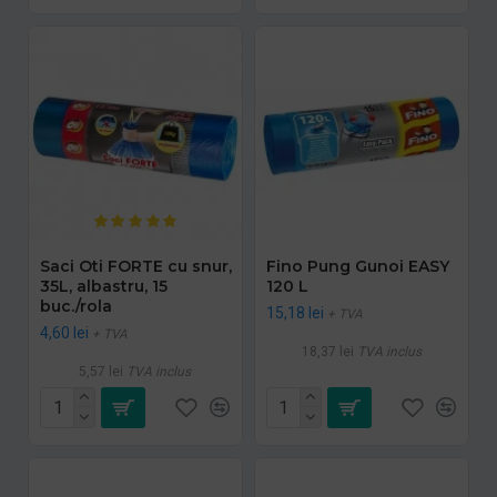
Saci Oti FORTE cu snur,
Fino Pung Gunoi EASY
35L, albastru, 15
120 L
buc./rola
15,18 lei
+ TVA
4,60 lei
+ TVA
18,37 lei
TVA inclus
5,57 lei
TVA inclus