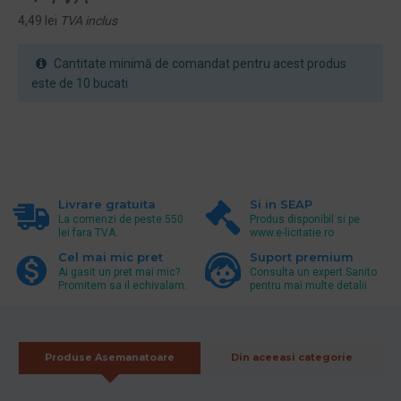
4,49 lei
TVA inclus
Cantitate minimă de comandat pentru acest produs
este de 10 bucati
Livrare gratuita
Si in SEAP
La comenzi de peste 550
Produs disponibil si pe
lei fara TVA.
www.e-licitatie.ro
Cel mai mic pret
Suport premium
Ai gasit un pret mai mic?
Consulta un expert Sanito
Promitem sa il echivalam.
pentru mai multe detalii
Produse Asemanatoare
Din aceeasi categorie