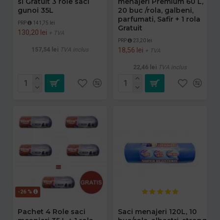
si Gratuit 3 role saci
menajeri Premium 60 L,
gunoi 35L
20 buc /rola, galbeni,
parfumati, Safir + 1 rola
PRP
141,75 lei
Gratuit
130,20 lei
+ TVA
PRP
23,20 lei
157,54 lei
TVA inclus
18,56 lei
+ TVA
22,46 lei
TVA inclus
-26 %
Pachet 4 Role saci
Saci menajeri 120L, 10