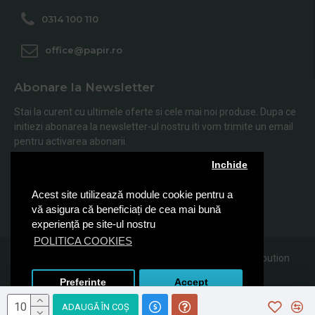
0314 100 110
office@papir.ro
Abonare la Newsletter
Stai la curent cu ultimele oferte si cele mai noi produse. Dupa ce
initiezi abonarea la newsletter-ul nostru iti vom trimite un email
pentru activarea abonarii.
Inchide
Abonare
Acest site utilizează module cookie pentru a
Am citit şi sunt de acord cu
Politica de Confidentialitate
vă asigura că beneficiați de cea mai bună
experiență pe site-ul nostru
POLITICA COOKIES
© 2019, Papir.ro, Toate drepturile rezervate Sanito Distribution
SRL
Preferinte
Accept
ADAUGĂ ÎN COŞ