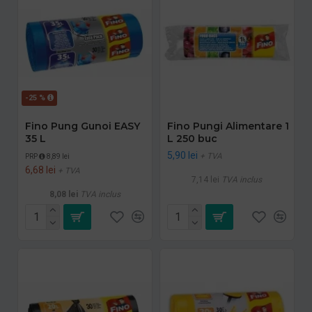
-25 %
Fino Pung Gunoi EASY
Fino Pungi Alimentare 1
35 L
L 250 buc
5,90 lei
+ TVA
PRP
8,89 lei
6,68 lei
+ TVA
7,14 lei
TVA inclus
8,08 lei
TVA inclus