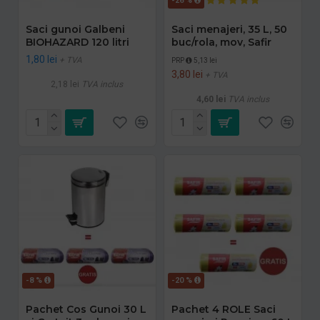
-26 %
Saci gunoi Galbeni
Saci menajeri, 35 L, 50
BIOHAZARD 120 litri
buc/rola, mov, Safir
1,80 lei
+ TVA
PRP
5,13 lei
3,80 lei
+ TVA
2,18 lei
TVA inclus
4,60 lei
TVA inclus
-8 %
-20 %
Pachet Cos Gunoi 30 L
Pachet 4 ROLE Saci