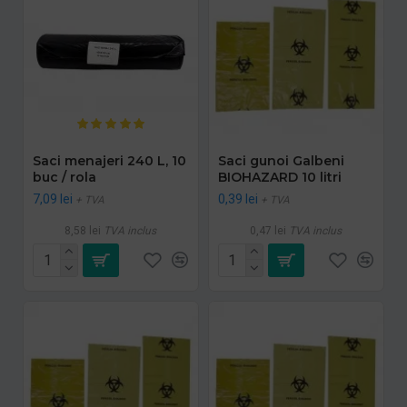
Saci menajeri 240 L, 10
Saci gunoi Galbeni
buc / rola
BIOHAZARD 10 litri
7,09 lei
0,39 lei
+ TVA
+ TVA
8,58 lei
TVA inclus
0,47 lei
TVA inclus