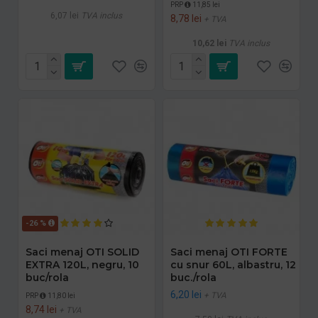
PRP
11,85 lei
6,07 lei
TVA inclus
8,78 lei
+ TVA
10,62 lei
TVA inclus
-26 %
Saci menaj OTI SOLID
Saci menaj OTI FORTE
EXTRA 120L, negru, 10
cu snur 60L, albastru, 12
buc/rola
buc./rola
6,20 lei
+ TVA
PRP
11,80 lei
8,74 lei
+ TVA