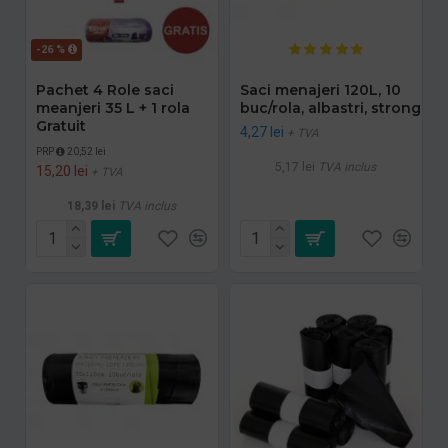
-26 %
Pachet 4 Role saci
Saci menajeri 120L, 10
meanjeri 35 L + 1 rola
buc/rola, albastri, strong
Gratuit
4,27 lei
+ TVA
PRP
20,52 lei
5,17 lei
TVA inclus
15,20 lei
+ TVA
18,39 lei
TVA inclus