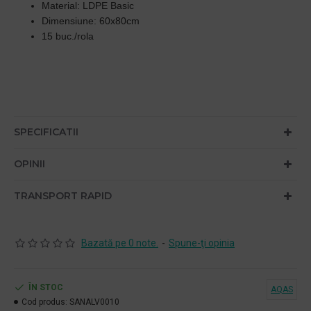
Material: LDPE Basic
Dimensiune: 60x80cm
15 buc./rola
SPECIFICATII
OPINII
TRANSPORT RAPID
Bazată pe 0 note.
-
Spune-ţi opinia
ÎN STOC
AQAS
Cod produs:
SANALV0010