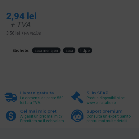
2,94 lei
+ TVA
3,56 lei
TVA inclus
Etichete:
saci menajeri
saci
hdpe
Livrare gratuita
Si in SEAP
La comenzi de peste 550
Produs disponibil si pe
lei fara TVA.
www.e-licitatie.ro
Cel mai mic pret
Suport premium
Ai gasit un pret mai mic?
Consulta un expert Sanito
Promitem sa il echivalam.
pentru mai multe detalii