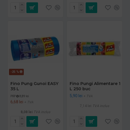
-25 %
Fino Pung Gunoi EASY
Fino Pungi Alimentare 1
35 L
L 250 buc
5,90 lei
+ TVA
PRP
8,89 lei
6,68 lei
+ TVA
7,14 lei
TVA inclus
8,08 lei
TVA inclus