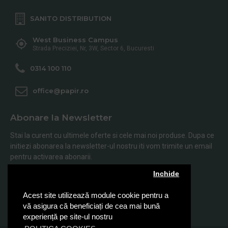
SANITO DISTRIBUTION
West Business Campus
Strada Preciziei, Nr, 3W, Sector 6, Bucuresti
0314 100 110
office@papir.ro
Abonare la Newsletter
Stai la curent cu ultimele oferte si cele mai noi produse. Dupa ce
initiezi abonarea la newsletter-ul nostru iti vom trimite un email
pentru activarea abonarii.
Inchide
Abonare
Acest site utilizează module cookie pentru a
Am citit şi sunt de acord cu
Politica de Confidentialitate
vă asigura că beneficiați de cea mai bună
experiență pe site-ul nostru