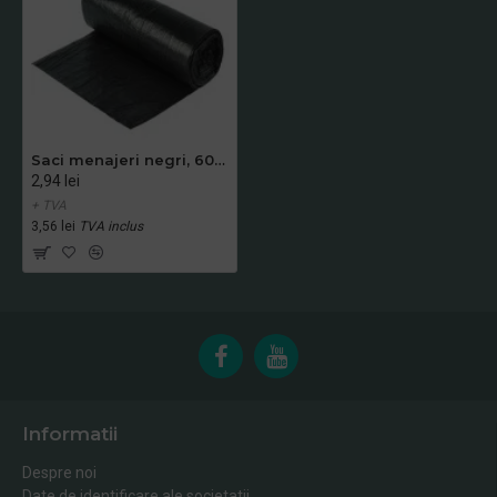
Saci menajeri negri, 60 L, 15 buc/rola
2,94 lei
+ TVA
3,56 lei
TVA inclus
Informatii
Despre noi
Date de identificare ale societatii