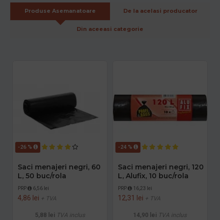
Produse Asemanatoare
De la acelasi producator
Din aceeasi categorie
-26 %
-24 %
Saci menajeri negri, 60
Saci menajeri negri, 120
L, 50 buc/rola
L, Alufix, 10 buc/rola
PRP
6,56 lei
PRP
16,23 lei
4,86 lei
12,31 lei
+ TVA
+ TVA
5,88 lei
TVA inclus
14,90 lei
TVA inclus