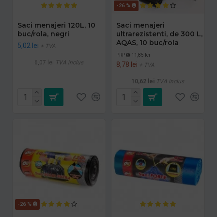
-26 %
Saci menajeri 120L, 10
Saci menajeri
buc/rola, negri
ultrarezistenti, de 300 L,
AQAS, 10 buc/rola
5,02 lei
+ TVA
PRP
11,85 lei
6,07 lei
TVA inclus
8,78 lei
+ TVA
10,62 lei
TVA inclus
-26 %