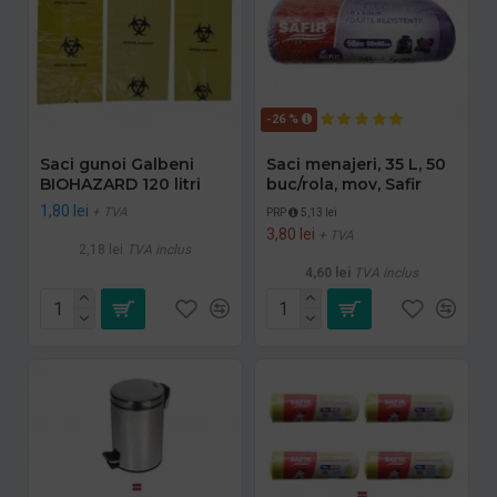
-26 %
Saci gunoi Galbeni
Saci menajeri, 35 L, 50
BIOHAZARD 120 litri
buc/rola, mov, Safir
1,80 lei
+ TVA
PRP
5,13 lei
3,80 lei
+ TVA
2,18 lei
TVA inclus
4,60 lei
TVA inclus